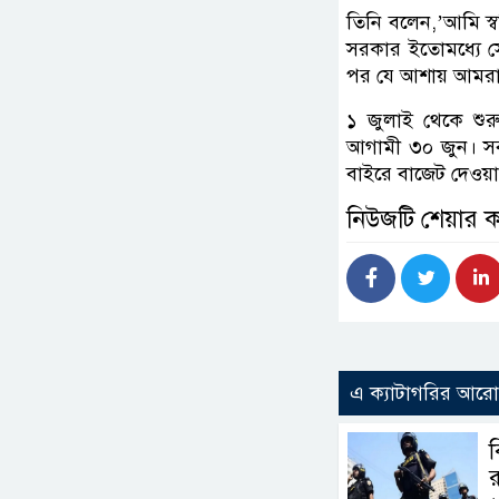
তিনি বলেন,’আমি স্বস
সরকার ইতোমধ্যে সে
পর যে আশায় আমরা ব
১ জুলাই থেকে শুর
আগামী ৩০ জুন। সর্
বাইরে বাজেট দেওয়
নিউজটি শেয়ার 
এ ক্যাটাগরির আর
ব
র