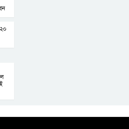
তান
ন ২০
লে
ই