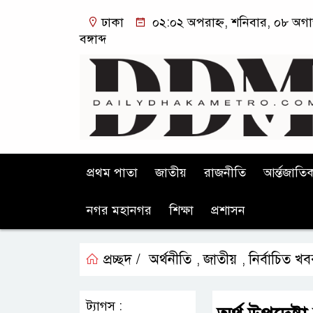
ঢাকা
০২:০২ অপরাহ্ন, শনিবার, ০৮ অগা
বঙ্গাব্দ
প্রথম পাতা
জাতীয়
রাজনীতি
আর্ন্তজাতি
নগর মহানগর
শিক্ষা
প্রশাসন
প্রচ্ছদ /
অর্থনীতি
জাতীয়
নির্বাচিত খ
,
,
ট্যাগস :