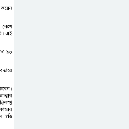
্য করেন
শেখ হাসিনা প্রসঙ্গে
ভারতের ভূমিকা
নিয়ে বাংলাদেশের
শ রেখে
ক্ষুব্ধ প্রতিক্রিয়া
রি। এই
বাংলাদেশে আইএস
াখ ৯০
আইয়ের অবাধ
সুযোগ পাওয়ার
বেতারে
অভিযোগ ভিত্তিহীন বললো পাকিস্তান
সাকিবকে সমর্থন
 করেন।
আত্মার
করায় অনুতপ্ত
িলগ্নে
আসিফ আকবর ক্ষমা
রকারের
চাইলেন
্বস্তি