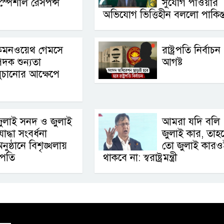
স্পেশাল রেসপন্স
সুযোগ পাওয়ার
অভিযোগ ভিত্তিহীন বললো পাকিস্
কমনওয়েথ গেমসে
রাষ্ট্রপতি নির্বাচ
দক শুন্যতা
আগষ্ট
ুচানোর আক্ষেপে
ুলাই সনদ ও জুলাই
আমরা যদি বলি
োদ্ধা সংবর্ধনা
জুলাই কার, তাহ
নুষ্ঠানে বিশৃঙ্খলায়
তো জুলাই কারও
ট্রপতি
থাকবে না: স্বরাষ্ট্রমন্ত্রী