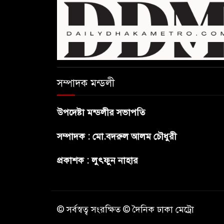
সম্পাদক মন্ডলী
উপদেষ্টা মন্ডলীর সভাপতি
সম্পাদক : মো.বদরুল আলম চৌধুরী
প্রকাশক : লুৎফুন নাহার
© সর্বস্বত্ব সংরক্ষিত © দৈনিক ঢাকা মেট্রো