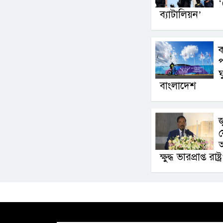
‘
ব্যাটালিয়ন’
প
ঘ
বাংলাদেশ
জ
য
অ
ক্ষুদ্ধ ভারপ্রাপ্ত রাষ্