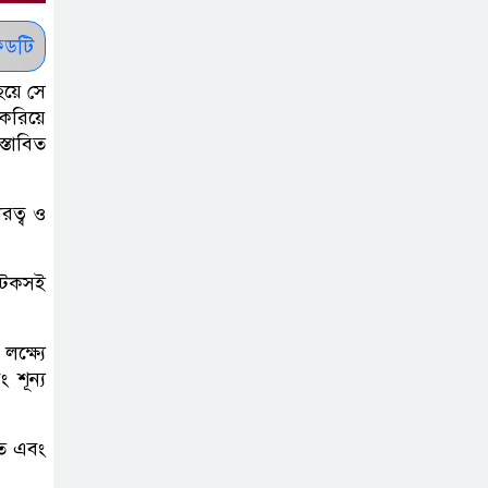
দিলেন মার্কিন আদালত
ডটি
শেখ হাসিনার
হয়ে সে
বক্তব্যে ভারতের
 করিয়ে
সমর্থন নেই : রণধীর
্তাবিত
জয়সওয়াল
রত্ব ও
শেখ হাসিনা দেশে
ফিরে আসুক,
গণহত্যার দায়ে
 টেকসই
কারাগারে যাক : আইনমন্ত্রী
ক্ষ্যে
বিলুপ্ত হচ্ছে
 শূন্য
র‍্যাব,নতুন বাহিনী
‘স্পেশাল রেসপন্স
তে এবং
ব্যাটালিয়ন’