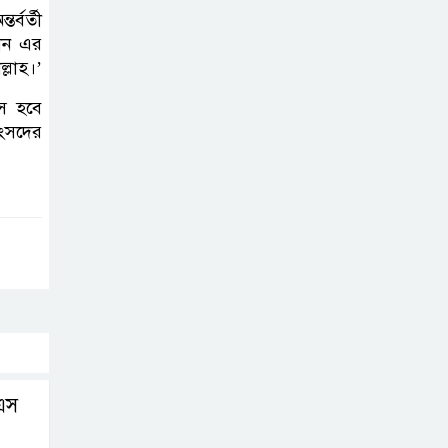
্বর্তী
থান এর
্লাহ।’
াস হবে
সংসদের
এস