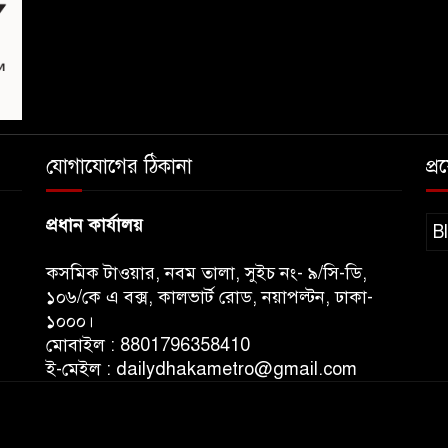
যোগাযোগের ঠিকানা
প্
প্রধান কার্যালয়
B
কসমিক টাওয়ার, নবম তালা, সুইচ নং- ৯/সি-ডি,
১০৬/কে এ বক্স, কালভার্ট রোড, নয়াপল্টন, ঢাকা-
১০০০।
মোবাইল : 8801796358410
ই-মেইল : dailydhakametro@gmail.com