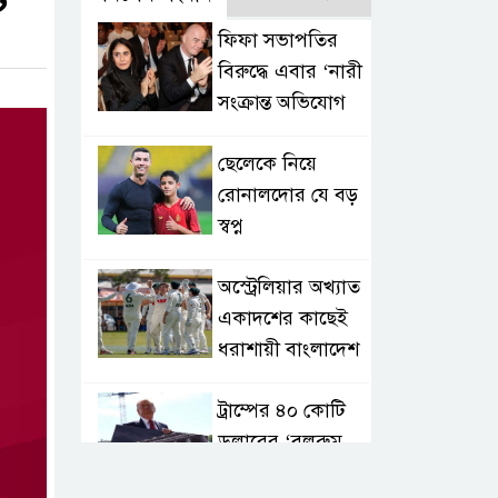
ট
ফিফা সভাপতির
বিরুদ্ধে এবার ‘নারী
সংক্রান্ত অভিযোগ
ছেলেকে নিয়ে
রোনালদোর যে বড়
স্বপ্ন
অস্ট্রেলিয়ার অখ্যাত
একাদশের কাছেই
ধরাশায়ী বাংলাদেশ
ট্রাম্পের ৪০ কোটি
ডলারের ‘বলরুম
প্রকল্প’ আটকে