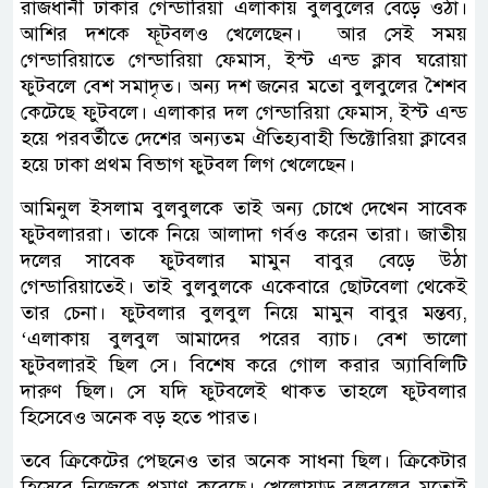
রাজধানী ঢাকার গেন্ডারিয়া এলাকায় বুলবুলের বেড়ে ওঠা।
আশির দশকে ফূটবলও খেলেছেন। আর সেই সময়
গেন্ডারিয়াতে গেন্ডারিয়া ফেমাস, ইস্ট এন্ড ক্লাব ঘরোয়া
ফুটবলে বেশ সমাদৃত। অন্য দশ জনের মতো বুলবুলের শৈশব
কেটেছে ফুটবলে। এলাকার দল গেন্ডারিয়া ফেমাস, ইস্ট এন্ড
হয়ে পরবর্তীতে দেশের অন্যতম ঐতিহ্যবাহী ভিক্টোরিয়া ক্লাবের
হয়ে ঢাকা প্রথম বিভাগ ফুটবল লিগ খেলেছেন।
আমিনুল ইসলাম বুলবুলকে তাই অন্য চোখে দেখেন সাবেক
ফুটবলাররা। তাকে নিয়ে আলাদা গর্বও করেন তারা। জাতীয়
দলের সাবেক ফুটবলার মামুন বাবুর বেড়ে উঠা
গেন্ডারিয়াতেই। তাই বুলবুলকে একেবারে ছোটবেলা থেকেই
তার চেনা। ফুটবলার বুলবুল নিয়ে মামুন বাবুর মন্তব্য,
‘এলাকায় বুলবুল আমাদের পরের ব্যাচ। বেশ ভালো
ফুটবলারই ছিল সে। বিশেষ করে গোল করার অ্যাবিলিটি
দারুণ ছিল। সে যদি ফুটবলেই থাকত তাহলে ফুটবলার
হিসেবেও অনেক বড় হতে পারত।
তবে ক্রিকেটের পেছনেও তার অনেক সাধনা ছিল। ক্রিকেটার
হিসেবে নিজেকে প্রমাণ করেছে। খেলোয়াড় বুলবুলের মতোই