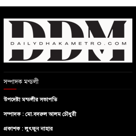
সোমবার সকাল ১০টায় এসএসসি
পরীক্ষার ফল প্রকাশ
চিকিৎসকদের পেশাগত দায়িত্বে
রাজনীতি যেন বাধা না হয় :
প্রধানমন্ত্রী
ফিফা সভাপতির বিরুদ্ধে এবার
‘নারী সংক্রান্ত অভিযোগ
সম্পাদক মন্ডলী
ছেলেকে নিয়ে রোনালদোর যে বড়
স্বপ্ন
উপদেষ্টা মন্ডলীর সভাপতি
সম্পাদক : মো.বদরুল আলম চৌধুরী
অস্ট্রেলিয়ার অখ্যাত একাদশের
কাছেই ধরাশায়ী বাংলাদেশ
প্রকাশক : লুৎফুন নাহার