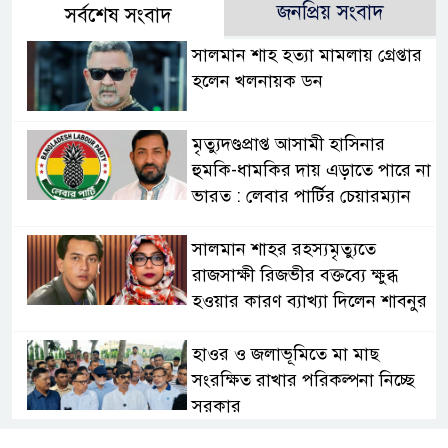
জনপ্রিয় সংবাদ
সর্বশেষ সংবাদ
সালমান শাহ হত্যা মামলায় গ্রেপ্তার
হলেন খলনায়ক ডন
মৃত্যুদণ্ডপ্রাপ্ত আসামী হাসিনার
হুমকি-ধামকির দায় এড়াতে পারে না
ভারত : লেবার পার্টির চেয়ারম্যান
সালমান শাহর রহস্যমৃত্যুতে
রাজসাক্ষী রিজভীর বক্তব্যে ক্ষুব্ধ
হওয়ার কারণ ব্যাখ্যা দিলেন শাবনুর
হাওর ও জলাভূমিতে মা মাছ
সংরক্ষিত রাখার পরিকল্পনা নিচ্ছে
সরকার