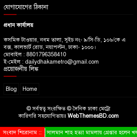
যোগাযোগের ঠিকানা
ট্রাম্পের ৪০ কোটি ডলারের ‘বলরুম
প্রকল্প’ আটকে দিলেন মার্কিন
আদালত
প্রধান কার্যালয়
কসমিক টাওয়ার, নবম তালা, সুইচ নং- ৯/সি-ডি, ১০৬/কে এ
বক্স, কালভার্ট রোড, নয়াপল্টন, ঢাকা- ১০০০।
মোবাইল : 8801796358410
ই-মেইল : dailydhakametro@gmail.com
প্রয়োজনীয় লিঙ্ক
Blog
Home
© সর্বস্বত্ব সংরক্ষিত © দৈনিক ঢাকা মেট্রো
কারিগরি সহযোগিতায়ঃ
WebThemesBD.com
সংবাদ শিরোনাম ::
সালমান শাহ হত্যা মামলায় গ্রেপ্তার হলেন খলনা