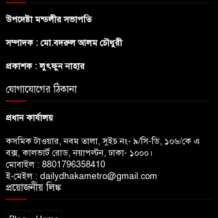
উপদেষ্টা মন্ডলীর সভাপতি
শেখ হাসিনার বক্তব্য প্রচার করলেই
সম্পাদক : মো.বদরুল আলম চৌধুরী
ব্যবস্থা নিবে সরকার : প্রধানমন্ত্রীর
উপদেষ্টা
প্রকাশক : লুৎফুন নাহার
যোগাযোগের ঠিকানা
বাংলাদেশে বিনিয়োগ ও দক্ষ শ্রমিক
নিতে আগ্রহী সৌদি আরব
প্রধান কার্যালয়
কসমিক টাওয়ার, নবম তালা, সুইচ নং- ৯/সি-ডি, ১০৬/কে এ
বক্স, কালভার্ট রোড, নয়াপল্টন, ঢাকা- ১০০০।
মোবাইল : 8801796358410
ই-মেইল : dailydhakametro@gmail.com
প্রয়োজনীয় লিঙ্ক