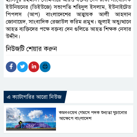
ইউনিয়নের (ডিইউজে) সভাপতি শহিদুল ইসলাম, ইউনাইটেড
পিপলস (আপ) বাংলাদেশের আহ্বায়ক আলী আহসান
জোনায়েদ, সাংবাদিক রেজাউল করিম প্রমুখ। জুলাই অভ্যুত্থানে
আহত ব্যক্তিদের পক্ষে বক্তব্য দেন গুলিতে আহত শিক্ষক নেসার
উদ্দীন।
নিউজটি শেয়ার করুন
এ ক্যাটাগরির আরো নিউজ
কমনওয়েথ গেমসে পদক শুন্যতা ঘুচানোর
আক্ষেপে বাংলাদেশ