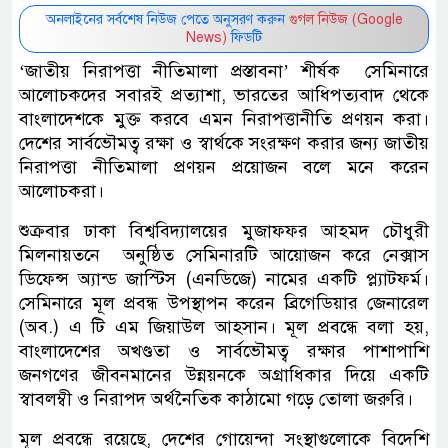
অনলাইনের সর্বশেষ নিউজ পেতে অনুসরণ করুন
গুগল নিউজ (Google
News)
ফিডটি
‘জাতীয় নিরাপত্তা নীতিমালা প্রস্তাবনা’ শীর্ষক সেমিনারে
আলোচকদের সবারই প্রত্যাশা, ভারতের আধিপত্যবাদ থেকে
বাংলাদেশকে মুক্ত করবে এমন নিরাপত্তানীতি প্রণয়ন করা।
দেশের সার্বভৌমত্ব রক্ষা ও স্বার্থকে সংরক্ষণ করার জন্য জাতীয়
নিরাপত্তা নীতিমালা প্রণয়ন প্রয়োজন বলে মনে করেন
আলোচকরা।
শুক্রবার ঢাকা বিশ্ববিদ্যালয়ের মুজাফফর আহমদ চৌধুরী
মিলনায়তনে অনুষ্ঠিত সেমিনারটি আয়োজন করে নেক্সাস
ডিফেন্স অ্যান্ড জাস্টিস (এনডিজে) নামের একটি প্ল্যাটফর্ম।
সেমিনারে মূল প্রবন্ধ উপস্থাপন করেন ব্রিগেডিয়ার জেনারেল
(অব.) এ টি এম জিয়াউল আহসান। মূল প্রবন্ধে বলা হয়,
বাংলাদেশের অখণ্ডতা ও সার্বভৌমত্ব রক্ষার পাশাপাশি
জনগণের জীবনমানের উন্নয়নকে অগ্রাধিকার দিয়ে একটি
স্বাবলম্বী ও নিরাপদ অর্থনৈতিক কাঠামো গড়ে তোলা জরুরি।
মূল প্রবন্ধে রয়েছে, দেশের গোয়েন্দা সংস্থাগুলোকে বিদেশি