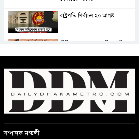
রাষ্ট্রপতি নির্বাচন ২০ আগষ্ট
প্রীতির সাথে প্রেম নয় ছিল গভীর
বন্ধুত্ব : ব্রেট লি
জুলাই সনদ ও জুলাই যোদ্ধা সংবর্ধনা
অনুষ্ঠানে বিশৃঙ্খলায় ক্ষুদ্ধ ভারপ্রাপ্ত
রাষ্ট্রপতি
আমরা যদি বলি জুলাই কার, তাহলে
তো জুলাই কারওই থাকবে না:
স্বরাষ্ট্রমন্ত্রী
সম্পাদক মন্ডলী
ফ্যাসিবাদ মুক্ত দিবস ৫ আগস্ট