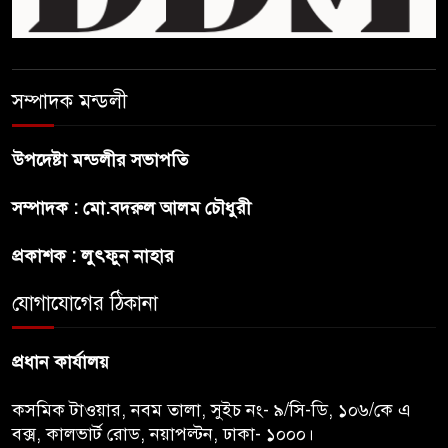
আমরা যদি বলি জুলাই কার, তাহলে
তো জুলাই কারওই থাকবে না:
স্বরাষ্ট্রমন্ত্রী
সম্পাদক মন্ডলী
ফ্যাসিবাদ মুক্ত দিবস ৫ আগস্ট
উপদেষ্টা মন্ডলীর সভাপতি
শেখ হাসিনার বক্তব্য প্রচার করলেই
সম্পাদক : মো.বদরুল আলম চৌধুরী
ব্যবস্থা নিবে সরকার : প্রধানমন্ত্রীর
উপদেষ্টা
প্রকাশক : লুৎফুন নাহার
যোগাযোগের ঠিকানা
বাংলাদেশে বিনিয়োগ ও দক্ষ শ্রমিক
নিতে আগ্রহী সৌদি আরব
প্রধান কার্যালয়
কসমিক টাওয়ার, নবম তালা, সুইচ নং- ৯/সি-ডি, ১০৬/কে এ
বক্স, কালভার্ট রোড, নয়াপল্টন, ঢাকা- ১০০০।