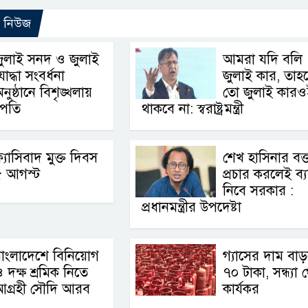
ো নিউজ
ুলাই সনদ ও জুলাই
আমরা যদি বলি
োদ্ধা সংবর্ধনা
জুলাই কার, তাহ
নুষ্ঠানে বিশৃঙ্খলায়
তো জুলাই কারও
ট্রপতি
থাকবে না: স্বরাষ্ট্রমন্ত্রী
্যাসিবাদ মুক্ত দিবস
শেখ হাসিনার বক্ত
৫ আগস্ট
প্রচার করলেই ব্যব
নিবে সরকার :
প্রধানমন্ত্রীর উপদেষ্টা
াংলাদেশে বিনিয়োগ
গ্যাসের দাম বা
 দক্ষ শ্রমিক নিতে
৭০ টাকা, সন্ধ্যা 
আগ্রহী সৌদি আরব
কার্যকর