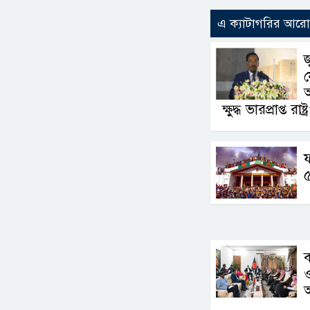
এ ক্যাটাগরির আর
জ
য
অ
ক্ষুদ্ধ ভারপ্রাপ্ত রাষ্
ফ
ব
ও