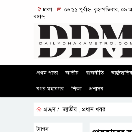
ঢাকা
০৬:১১ পূর্বাহ্ন, বৃহস্পতিবার, ০৬
বঙ্গাব্দ
প্রথম পাতা
জাতীয়
রাজনীতি
আর্ন্তজাতি
নগর মহানগর
শিক্ষা
প্রশাসন
প্রচ্ছদ /
জাতীয়
প্রধান খবর
,
ট্যাগস :