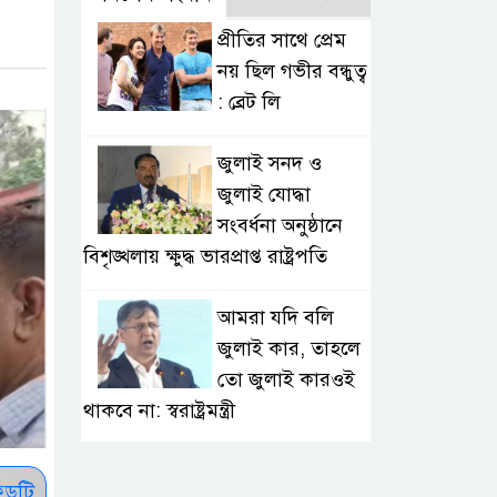
প্রীতির সাথে প্রেম
নয় ছিল গভীর বন্ধুত্ব
: ব্রেট লি
জুলাই সনদ ও
জুলাই যোদ্ধা
সংবর্ধনা অনুষ্ঠানে
বিশৃঙ্খলায় ক্ষুদ্ধ ভারপ্রাপ্ত রাষ্ট্রপতি
আমরা যদি বলি
জুলাই কার, তাহলে
তো জুলাই কারওই
থাকবে না: স্বরাষ্ট্রমন্ত্রী
ফ্যাসিবাদ মুক্ত
ডটি