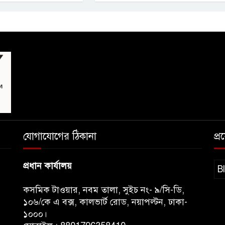
যোগাযোগের ঠিকানা
প্
প্রধান কার্যালয়
B
কসমিক টাওয়ার, নবম তালা, সুইচ নং- ৯/সি-ডি,
১০৬/কে এ বক্স, কালভার্ট রোড, নয়াপল্টন, ঢাকা-
১০০০।