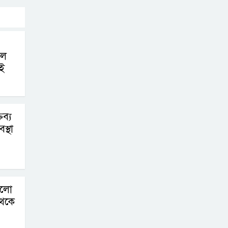
গ্যাসের দাম বাড়লো
৭০ টাকা, সন্ধ্যা
থেকে কার্যকর
লে
রাজধানীর
ই
উত্তরখানে
পরিচ্ছন্নতাকর্মী-
এলাকাবাসীর মধ্যে সংঘর্ষ, প্রশাসক ও
ব্য
স্থানীয় এমপির’র ওপর হামলার
স্থা
অভিযোগ
ভারতের
রাজনীতিতে আবারো
ড়লো
উত্তাপ, এবারের ইস্যু
থেকে
ই-২০ পেট্রোল