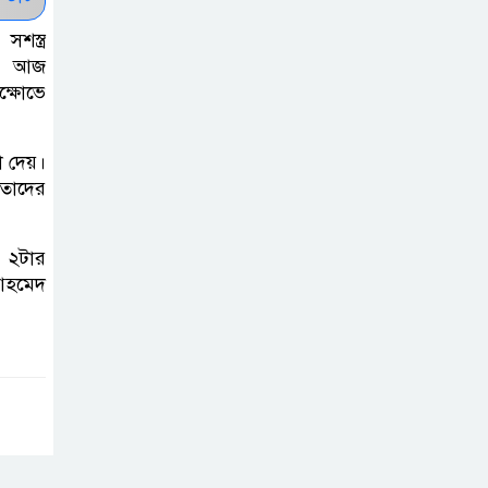
দিবস ৫ আগস্ট
শস্ত্র
ান, আজ
শেখ হাসিনার বক্তব্য
ক্ষোভে
প্রচার করলেই
ব্যবস্থা নিবে সরকার
 দেয়।
: প্রধানমন্ত্রীর উপদেষ্টা
তাদের
বাংলাদেশে
র ২টার
বিনিয়োগ ও দক্ষ
আহমেদ
শ্রমিক নিতে আগ্রহী
সৌদি আরব
ব্রাজিলের
ফুটবলারকে গুলি
করে হত্যা