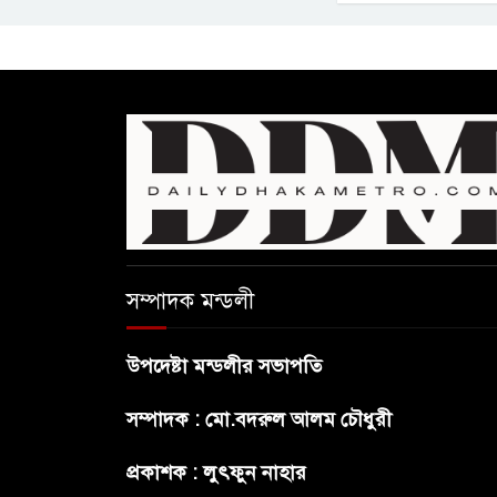
সম্পাদক মন্ডলী
উপদেষ্টা মন্ডলীর সভাপতি
সম্পাদক : মো.বদরুল আলম চৌধুরী
প্রকাশক : লুৎফুন নাহার