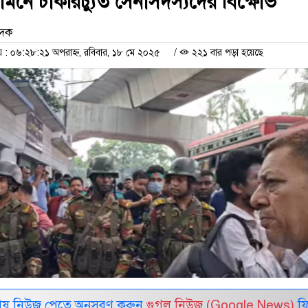
 সামনে চাকরিচ্যুত সেনাসদস্যদের বিক্ষোভ
েদক
 ০৬:২৮:২১ অপরাহ্ন, রবিবার, ১৮ মে ২০২৫
/
২২১ বার পড়া হয়েছে
েষ নিউজ পেতে অনুসরণ করুন
গুগল নিউজ (Google News)
ফি