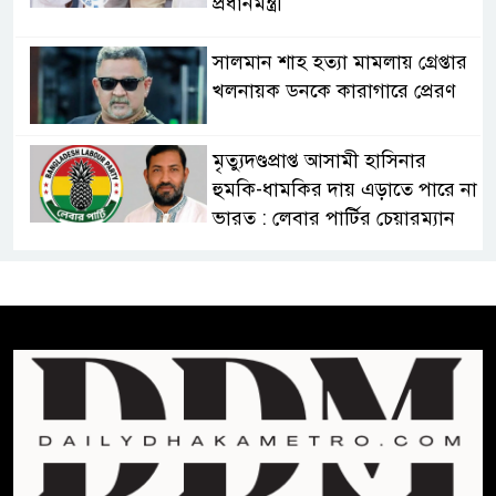
প্রধানমন্ত্রী
সালমান শাহ হত্যা মামলায় গ্রেপ্তার
খলনায়ক ডনকে কারাগারে প্রেরণ
মৃত্যুদণ্ডপ্রাপ্ত আসামী হাসিনার
হুমকি-ধামকির দায় এড়াতে পারে না
ভারত : লেবার পার্টির চেয়ারম্যান
সালমান শাহর রহস্যমৃত্যুতে
রাজসাক্ষী রিজভীর বক্তব্যে ক্ষুব্ধ
হওয়ার কারণ ব্যাখ্যা দিলেন শাবনুর
হাওর ও জলাভূমিতে মা মাছ
সংরক্ষিত রাখার পরিকল্পনা নিচ্ছে
সরকার