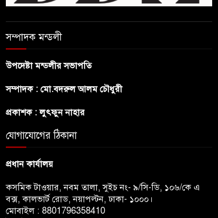
সোমবার সকাল ১০টায় এসএসসি
পরীক্ষার ফল প্রকাশ
সম্পাদক মন্ডলী
চিকিৎসকদের পেশাগত দায়িত্বে
রাজনীতি যেন বাধা না হয় :
উপদেষ্টা মন্ডলীর সভাপতি
প্রধানমন্ত্রী
সম্পাদক : মো.বদরুল আলম চৌধুরী
ফিফা সভাপতির বিরুদ্ধে এবার
প্রকাশক : লুৎফুন নাহার
‘নারী সংক্রান্ত অভিযোগ
যোগাযোগের ঠিকানা
ছেলেকে নিয়ে রোনালদোর যে বড়
স্বপ্ন
প্রধান কার্যালয়
কসমিক টাওয়ার, নবম তালা, সুইচ নং- ৯/সি-ডি, ১০৬/কে এ
বক্স, কালভার্ট রোড, নয়াপল্টন, ঢাকা- ১০০০।
মোবাইল : 8801796358410