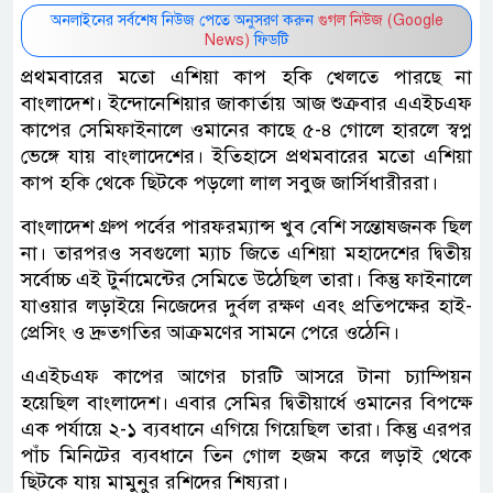
অনলাইনের সর্বশেষ নিউজ পেতে অনুসরণ করুন
গুগল নিউজ (Google
News)
ফিডটি
প্রথমবারের মতো এশিয়া কাপ হকি খেলতে পারছে না
বাংলাদেশ। ইন্দোনেশিয়ার জাকার্তায় আজ শুক্রবার এএইচএফ
কাপের সেমিফাইনালে ওমানের কাছে ৫-৪ গোলে হারলে স্বপ্ন
ভেঙ্গে যায় বাংলাদেশের। ইতিহাসে প্রথমবারের মতো এশিয়া
কাপ হকি থেকে ছিটকে পড়লো লাল সবুজ জার্সিধারীররা।
বাংলাদেশ গ্রুপ পর্বের পারফরম্যান্স খুব বেশি সন্তোষজনক ছিল
না। তারপরও সবগুলো ম্যাচ জিতে এশিয়া মহাদেশের দ্বিতীয়
সর্বোচ্চ এই টুর্নামেন্টের সেমিতে উঠেছিল তারা। কিন্তু ফাইনালে
যাওয়ার লড়াইয়ে নিজেদের দুর্বল রক্ষণ এবং প্রতিপক্ষের হাই-
প্রেসিং ও দ্রুতগতির আক্রমণের সামনে পেরে ওঠেনি।
এএইচএফ কাপের আগের চারটি আসরে টানা চ্যাম্পিয়ন
হয়েছিল বাংলাদেশ। এবার সেমির দ্বিতীয়ার্ধে ওমানের বিপক্ষে
এক পর্যায়ে ২-১ ব্যবধানে এগিয়ে গিয়েছিল তারা। কিন্তু এরপর
পাঁচ মিনিটের ব্যবধানে তিন গোল হজম করে লড়াই থেকে
ছিটকে যায় মামুনুর রশিদের শিষ্যরা।