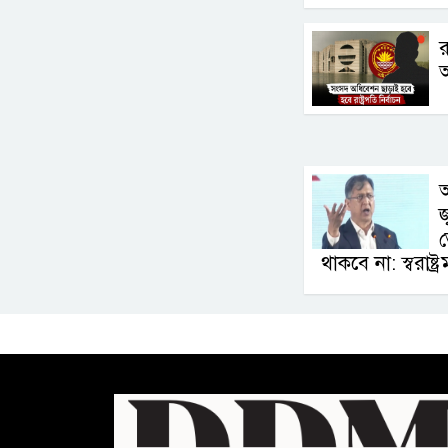
র
আ
জ
থাকবে না: স্বরাষ্ট্রমন্