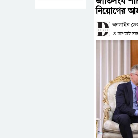
জাতিসংঘ শান
নিয়োগের আ
অনলাইন ডেস্
আপডেট সময় :