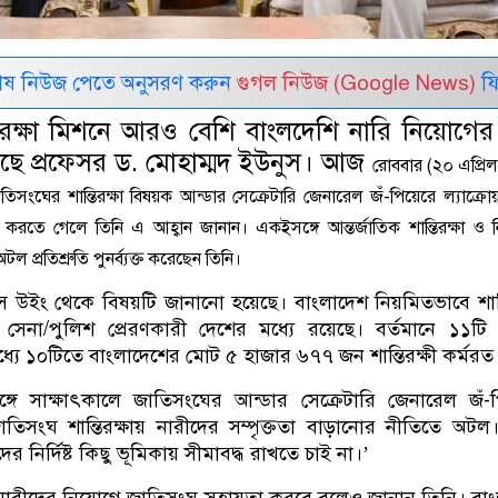
েষ নিউজ পেতে অনুসরণ করুন
গুগল নিউজ (Google News)
ফি
 রক্ষা মিশনে আরও বেশি বাংলদেশি নারি নিয়োগের 
ছে প্রফেসর ড. মোহাম্মদ ইউনুস। আজ
রোববার (২০ এপ্রিল) র
সংঘের শান্তিরক্ষা বিষয়ক আন্ডার সেক্রেটারি জেনারেল জঁ-পিয়েরে ল্যাক্রোয়া
াৎ করতে গেলে তিনি এ আহ্বান জানান। একইসঙ্গে আন্তর্জাতিক শান্তিরক্ষা ও নি
টল প্রতিশ্রুতি পুনর্ব্যক্ত করেছেন তিনি।
্রেস উইং থেকে বিষয়টি জানানো হয়েছে। বাংলাদেশ নিয়মিতভাবে শান্ত
 সেনা/পুলিশ প্রেরণকারী দেশের মধ্যে রয়েছে। বর্তমানে ১১টি 
 মধ্যে ১০টিতে বাংলাদেশের মোট ৫ হাজার ৬৭৭ জন শান্তিরক্ষী কর্মরত
সঙ্গে সাক্ষাৎকালে জাতিসংঘের আন্ডার সেক্রেটারি জেনারেল জঁ-
জাতিসংঘ শান্তিরক্ষায় নারীদের সম্পৃক্ততা বাড়ানোর নীতিতে অটল
 নির্দিষ্ট কিছু ভূমিকায় সীমাবদ্ধ রাখতে চাই না।’
্তরে নারীদের নিয়োগে জাতিসংঘ সহায়তা করবে বলেও জানান তিনি। বা