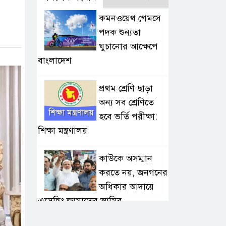
কমনওয়েথ গেমসে
পদক শুন্যতা
ঘুচানোর আক্ষেপে
বাংলাদেশ
প্রথম শ্রেণি ছাড়া
অন্য সব শ্রেণিতে
হবে ভর্তি পরীক্ষা:
শিক্ষা মন্ত্রণালয়
কাউকে অসম্মান
করতে নয়, জনগনের
অধিকার আদায়ে
এসেছিঃ জামাতের আমির