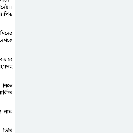
েষ্টা।
ফ্যাসিবাদ মুক্ত
্যাপিড
দিবস ৫ আগস্ট
েশিদের
াদেশকে
শেখ হাসিনার বক্তব্য
প্রচার করলেই
োরভাবে
ব্যবস্থা নিবে সরকার
িসংঘসহ
: প্রধানমন্ত্রীর উপদেষ্টা
বাংলাদেশে
শ নিতে
বিনিয়োগ ও দক্ষ
র্লিনে
শ্রমিক নিতে আগ্রহী
সৌদি আরব
ও নাফ
। তিনি