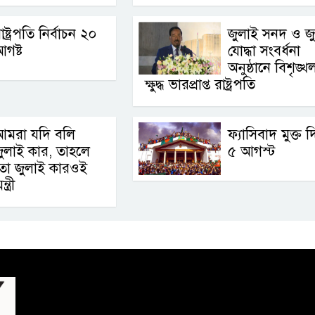
াষ্ট্রপতি নির্বাচন ২০
জুলাই সনদ ও জ
গষ্ট
যোদ্ধা সংবর্ধনা
অনুষ্ঠানে বিশৃঙ্খ
ক্ষুদ্ধ ভারপ্রাপ্ত রাষ্ট্রপতি
আমরা যদি বলি
ফ্যাসিবাদ মুক্ত 
ুলাই কার, তাহলে
৫ আগস্ট
তো জুলাই কারওই
ত্রী