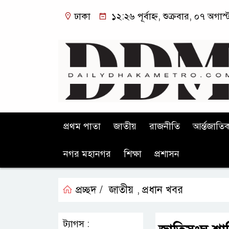
ঢাকা
১২:২৬ পূর্বাহ্ন, শুক্রবার, ০৭ অগাস
প্রথম পাতা
জাতীয়
রাজনীতি
আর্ন্তজাতি
নগর মহানগর
শিক্ষা
প্রশাসন
প্রচ্ছদ /
জাতীয়
প্রধান খবর
,
ট্যাগস :