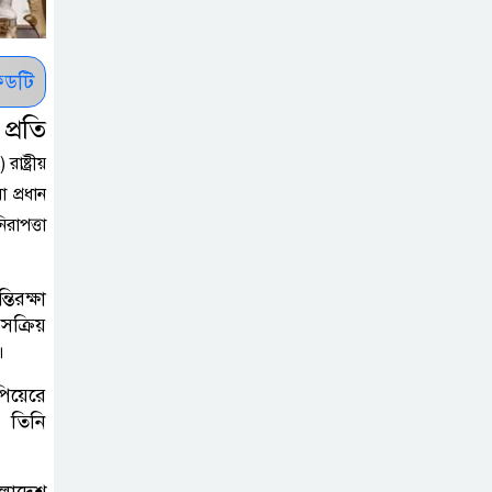
রাষ্ট্রপতি নির্বাচন ২০
আগষ্ট
ডটি
প্রীতির সাথে প্রেম
প্রতি
নয় ছিল গভীর বন্ধুত্ব
াষ্ট্রীয়
: ব্রেট লি
 প্রধান
রাপত্তা
জুলাই সনদ ও
জুলাই যোদ্ধা
সংবর্ধনা অনুষ্ঠানে
িরক্ষা
সক্রিয়
বিশৃঙ্খলায় ক্ষুদ্ধ ভারপ্রাপ্ত রাষ্ট্রপতি
।
আমরা যদি বলি
পিয়েরে
জুলাই কার, তাহলে
। তিনি
তো জুলাই কারওই
থাকবে না: স্বরাষ্ট্রমন্ত্রী
ংলাদেশ