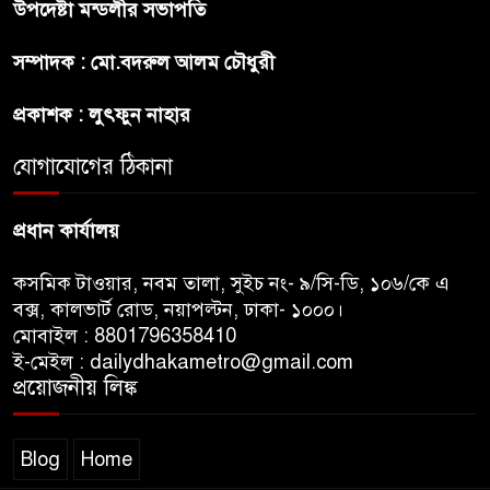
কাছেই ধরাশায়ী বাংলাদেশ
উপদেষ্টা মন্ডলীর সভাপতি
সম্পাদক : মো.বদরুল আলম চৌধুরী
ট্রাম্পের ৪০ কোটি ডলারের ‘বলরুম
প্রকল্প’ আটকে দিলেন মার্কিন
প্রকাশক : লুৎফুন নাহার
আদালত
যোগাযোগের ঠিকানা
শেখ হাসিনার বক্তব্যে ভারতের
সমর্থন নেই : রণধীর জয়সওয়াল
প্রধান কার্যালয়
কসমিক টাওয়ার, নবম তালা, সুইচ নং- ৯/সি-ডি, ১০৬/কে এ
বক্স, কালভার্ট রোড, নয়াপল্টন, ঢাকা- ১০০০।
মোবাইল : 8801796358410
ই-মেইল : dailydhakametro@gmail.com
প্রয়োজনীয় লিঙ্ক
Blog
Home