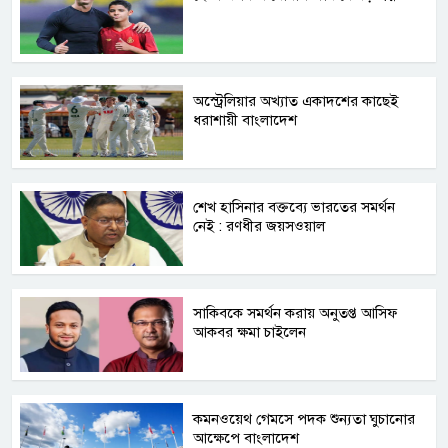
অস্ট্রেলিয়ার অখ্যাত একাদশের কাছেই
ধরাশায়ী বাংলাদেশ
শেখ হাসিনার বক্তব্যে ভারতের সমর্থন
নেই : রণধীর জয়সওয়াল
সাকিবকে সমর্থন করায় অনুতপ্ত আসিফ
আকবর ক্ষমা চাইলেন
কমনওয়েথ গেমসে পদক শুন্যতা ঘুচানোর
আক্ষেপে বাংলাদেশ