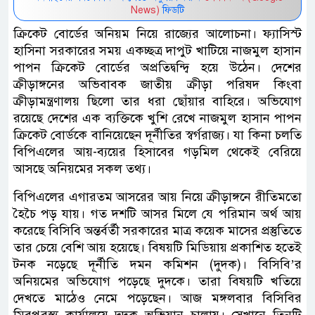
News)
ফিডটি
ক্রিকেট বোর্ডের অনিয়ম নিয়ে রাজ্যের আলোচনা। ফ্যাসিস্ট
হাসিনা সরকারের সময় একচ্ছত্র দাপুট খাটিয়ে নাজমুল হাসান
পাপন ক্রিকেট বোর্ডের অপ্রতিদ্বন্দ্বি হয়ে উঠেন। দেশের
ক্রীড়াঙ্গনের অভিবাবক জাতীয় ক্রীড়া পরিষদ কিংবা
ক্রীড়ামন্ত্রণালয় ছিলো তার ধরা ছোঁয়ার বাহিরে। অভিযোগ
রয়েছে দেশের এক ব্যক্তিকে খুশি রেখে নাজমুল হাসান পাপন
ক্রিকেট বোর্ডকে বানিয়েছেন দূর্নীতির স্বর্গরাজ্য। যা কিনা চলতি
বিপিএলের আয়-ব্যয়ের হিসাবের গড়মিল থেকেই বেরিয়ে
আসছে অনিয়মের সকল তথ্য।
বিপিএলের এগারতম আসরের আয় নিয়ে ক্রীড়াঙ্গনে রীতিমতো
হৈচৈ পড় যায়। গত দশটি আসর মিলে যে পরিমান অর্থ আয়
করেছে বিসিবি অন্তর্বর্তী সরকারের মাত্র কয়েক মাসের প্রস্তুতিতে
তার চেয়ে বেশি আয় হয়েছে। বিষয়টি মিডিয়ায় প্রকাশিত হতেই
টনক নড়েছে দূর্নীতি দমন কমিশন (দুদক)। বিসিবি’র
অনিয়মের অভিযোগ পড়েছে দুদকে। তারা বিষয়টি খতিয়ে
দেখতে মাঠেও নেমে পড়েছেন। আজ মঙ্গলবার বিসিবির
মিরপুরস্থ্য কার্যালয়ে দুদক অভিযান চালায়। সেখানে তিনটি