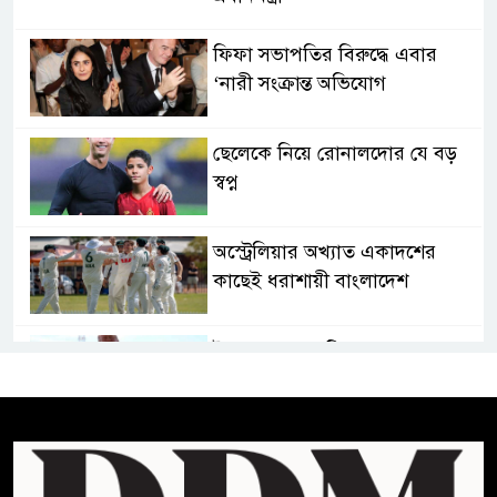
ফিফা সভাপতির বিরুদ্ধে এবার
‘নারী সংক্রান্ত অভিযোগ
ছেলেকে নিয়ে রোনালদোর যে বড়
স্বপ্ন
অস্ট্রেলিয়ার অখ্যাত একাদশের
কাছেই ধরাশায়ী বাংলাদেশ
ট্রাম্পের ৪০ কোটি ডলারের ‘বলরুম
প্রকল্প’ আটকে দিলেন মার্কিন
আদালত
শেখ হাসিনার বক্তব্যে ভারতের
সমর্থন নেই : রণধীর জয়সওয়াল