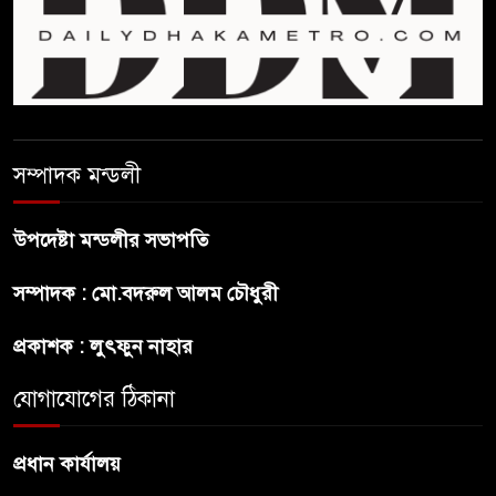
শেখ হাসিনা দেশে ফিরে আসুক,
গণহত্যার দায়ে কারাগারে যাক :
আইনমন্ত্রী
সম্পাদক মন্ডলী
বিলুপ্ত হচ্ছে র‍্যাব,নতুন বাহিনী
‘স্পেশাল রেসপন্স ব্যাটালিয়ন’
উপদেষ্টা মন্ডলীর সভাপতি
শেখ হাসিনা প্রসঙ্গে ভারতের ভূমিকা
সম্পাদক : মো.বদরুল আলম চৌধুরী
নিয়ে বাংলাদেশের ক্ষুব্ধ প্রতিক্রিয়া
প্রকাশক : লুৎফুন নাহার
বাংলাদেশে আইএস আইয়ের অবাধ
যোগাযোগের ঠিকানা
সুযোগ পাওয়ার অভিযোগ ভিত্তিহীন
বললো পাকিস্তান
প্রধান কার্যালয়