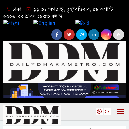
ঢাকা
১১:৩১ অপরাহ্ন, বৃহস্পতিবার, ০৬ অগাস্ট
২০২৬, ২২ শ্রাবণ ১৪৩৩ বঙ্গাব্দ
বাংলা
English
हिन्दी