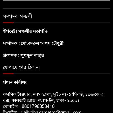
সম্পাদক মন্ডলী
শেখ হাসিনার বক্তব্য প্রচার করলেই
ব্যবস্থা নিবে সরকার : প্রধানমন্ত্রীর
উপদেষ্টা মন্ডলীর সভাপতি
উপদেষ্টা
সম্পাদক : মো.বদরুল আলম চৌধুরী
বাংলাদেশে বিনিয়োগ ও দক্ষ শ্রমিক
নিতে আগ্রহী সৌদি আরব
প্রকাশক : লুৎফুন নাহার
যোগাযোগের ঠিকানা
ব্রাজিলের ফুটবলারকে গুলি করে
হত্যা
প্রধান কার্যালয়
কসমিক টাওয়ার, নবম তালা, সুইচ নং- ৯/সি-ডি, ১০৬/কে এ
বক্স, কালভার্ট রোড, নয়াপল্টন, ঢাকা- ১০০০।
মোবাইল : 8801796358410
ই-মেইল : dailydhakametro@gmail.com