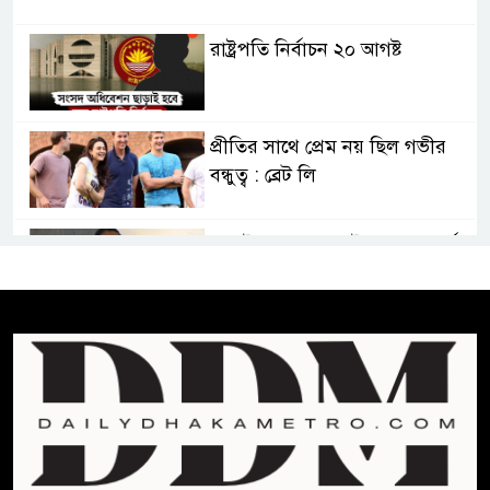
রাষ্ট্রপতি নির্বাচন ২০ আগষ্ট
প্রীতির সাথে প্রেম নয় ছিল গভীর
বন্ধুত্ব : ব্রেট লি
জুলাই সনদ ও জুলাই যোদ্ধা সংবর্ধনা
অনুষ্ঠানে বিশৃঙ্খলায় ক্ষুদ্ধ ভারপ্রাপ্ত
রাষ্ট্রপতি
আমরা যদি বলি জুলাই কার, তাহলে
তো জুলাই কারওই থাকবে না:
স্বরাষ্ট্রমন্ত্রী
ফ্যাসিবাদ মুক্ত দিবস ৫ আগস্ট