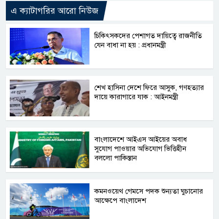
এ ক্যাটাগরির আরো নিউজ
চিকিৎসকদের পেশাগত দায়িত্বে রাজনীতি
যেন বাধা না হয় : প্রধানমন্ত্রী
শেখ হাসিনা দেশে ফিরে আসুক, গণহত্যার
দায়ে কারাগারে যাক : আইনমন্ত্রী
বাংলাদেশে আইএস আইয়ের অবাধ
সুযোগ পাওয়ার অভিযোগ ভিত্তিহীন
বললো পাকিস্তান
কমনওয়েথ গেমসে পদক শুন্যতা ঘুচানোর
আক্ষেপে বাংলাদেশ