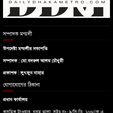
‘নারী সংক্রান্ত অভিযোগ
ছেলেকে নিয়ে রোনালদোর যে বড়
স্বপ্ন
সম্পাদক মন্ডলী
অস্ট্রেলিয়ার অখ্যাত একাদশের
কাছেই ধরাশায়ী বাংলাদেশ
উপদেষ্টা মন্ডলীর সভাপতি
সম্পাদক : মো.বদরুল আলম চৌধুরী
ট্রাম্পের ৪০ কোটি ডলারের ‘বলরুম
প্রকল্প’ আটকে দিলেন মার্কিন
প্রকাশক : লুৎফুন নাহার
আদালত
যোগাযোগের ঠিকানা
শেখ হাসিনার বক্তব্যে ভারতের
সমর্থন নেই : রণধীর জয়সওয়াল
প্রধান কার্যালয়
কসমিক টাওয়ার, নবম তালা, সুইচ নং- ৯/সি-ডি, ১০৬/কে এ