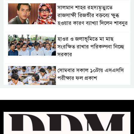
সালমান শাহর রহস্যমৃত্যুতে
রাজসাক্ষী রিজভীর বক্তব্যে ক্ষুব্ধ
হওয়ার কারণ ব্যাখ্যা দিলেন শাবনুর
হাওর ও জলাভূমিতে মা মাছ
সংরক্ষিত রাখার পরিকল্পনা নিচ্ছে
সরকার
সোমবার সকাল ১০টায় এসএসসি
পরীক্ষার ফল প্রকাশ
চিকিৎসকদের পেশাগত দায়িত্বে
রাজনীতি যেন বাধা না হয় :
প্রধানমন্ত্রী
ফিফা সভাপতির বিরুদ্ধে এবার