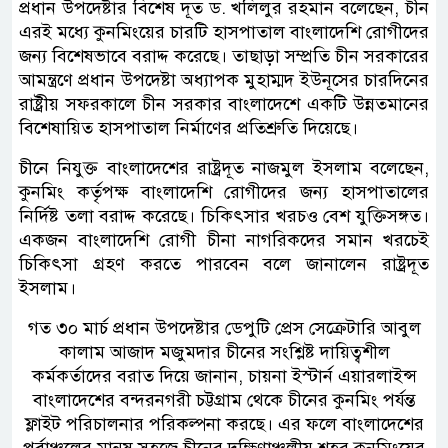
প্রধান উপদেষ্টার বিশেষ দূত ড. খলিলুর রহমান বলেছেন, চীন
এরই মধ্যে কুনমিংয়ের চারটি হাসপাতাল বাংলাদেশি রোগীদের
জন্য বিশেষভাবে বরাদ্দ করেছে। তাছাড়া সম্প্রতি চীন সরকারের
আমন্ত্রণে প্রধান উপদেষ্টা অধ্যাপক মুহাম্মদ ইউনূসের চারদিনের
রাষ্ট্রীয় সফরকালে চীন সরকার বাংলাদেশে একটি উন্নতমানের
বিশেষায়িত হাসপাতাল নির্মাণের প্রতিশ্রুতি দিয়েছে।
চীনে নিযুক্ত বাংলাদেশের রাষ্ট্রদূত নাজমুল ইসলাম বলেছেন,
কুনমিং কর্তৃপক্ষ বাংলাদেশি রোগীদের জন্য হাসপাতালের
নির্দিষ্ট তলা বরাদ্দ করেছে। চিকিৎসার খরচও বেশ যুক্তিসঙ্গত।
একজন বাংলাদেশি রোগী চীনা নাগরিকদের সমান খরচেই
চিকিৎসা গ্রহণ করতে পারবেন বলে জানালেন রাষ্ট্রদূত
ইসলাম।
গত ৩০ মার্চ প্রধান উপদেষ্টার ডেপুটি প্রেস সেক্রেটারি আবুল
কালাম আজাদ মজুমদার চীনের সংশ্লিষ্ট দায়িত্বশীল
কর্মকর্তাদের বরাত দিয়ে জানান, চায়না ইস্টার্ন এয়ারলাইন্স
বাংলাদেশের বন্দরনগরী চট্টগ্রাম থেকে চীনের কুনমিং পর্যন্ত
ফ্লাইট পরিচালনার পরিকল্পনা করছে। এর ফলে বাংলাদেশের