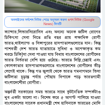
অনলাইনের সর্বশেষ নিউজ পেতে অনুসরণ করুন
গুগল নিউজ (Google
News)
ফিডটি
ক্যান্সার,লিভারসিরোসিস এবং অন্যন্য অনেক জটিল রোগের
চিকিৎসা সেবা নিতে প্রতি বছর প্রায় লক্ষাধিক রোগী
ভারত,থাইল্যান্ড ও সিঙ্গাপুরের হাসপাতালগুলোতে যান। কিন্তু
পাশবর্তী দেশ ভারত যাতায়াতে সুবিধা ও অপেক্ষাকৃত কম
খরচে চিকি]সা সেবা পাওয়া যায় বিধায় বাংলাদেশের রোগীদের
ভারত নির্ভরতা বেশি হয়ে ওঠেছে। ভারতে দিল্লি,চেন্নাই এবং
কোলকাতার হাসপাতালগুলোতে বাংলাদেশের রোগীদের ভীড়
লেগেই থাকে। কিন্তু গত জুলাই থেকে ভারত গমনাগমনে ভিসা
জটিলতা চূড়ান্ত পর্যায় পৌছায় বিপাকে পড়ে ভারতগামী
বাংলাদেশেীরা রোগীরা।
অন্তর্বর্তী সরকারের সময় ভারতে সাথে কুটনৈতিক সম্পর্কটাও
খুব একটা ভালো না। বিশেষ করে ৫ আগস্ট পালিয়ে যাওয়া
বাংলাদেশের সাবেক প্রধানমন্ত্রী শেখ হাসিনাকে ভারতের মোদি