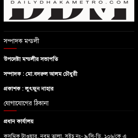
শেখ হাসিনা দেশে ফিরে আসুক,
গণহত্যার দায়ে কারাগারে যাক :
আইনমন্ত্রী
সম্পাদক মন্ডলী
বিলুপ্ত হচ্ছে র‍্যাব,নতুন বাহিনী
‘স্পেশাল রেসপন্স ব্যাটালিয়ন’
উপদেষ্টা মন্ডলীর সভাপতি
শেখ হাসিনা প্রসঙ্গে ভারতের ভূমিকা
সম্পাদক : মো.বদরুল আলম চৌধুরী
নিয়ে বাংলাদেশের ক্ষুব্ধ প্রতিক্রিয়া
প্রকাশক : লুৎফুন নাহার
বাংলাদেশে আইএস আইয়ের অবাধ
যোগাযোগের ঠিকানা
সুযোগ পাওয়ার অভিযোগ ভিত্তিহীন
বললো পাকিস্তান
প্রধান কার্যালয়
কসমিক টাওয়ার, নবম তালা, সুইচ নং- ৯/সি-ডি, ১০৬/কে এ