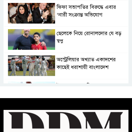
ফিফা সভাপতির বিরুদ্ধে এবার
‘নারী সংক্রান্ত অভিযোগ
ছেলেকে নিয়ে রোনালদোর যে বড়
স্বপ্ন
অস্ট্রেলিয়ার অখ্যাত একাদশের
কাছেই ধরাশায়ী বাংলাদেশ
ট্রাম্পের ৪০ কোটি ডলারের ‘বলরুম
প্রকল্প’ আটকে দিলেন মার্কিন
আদালত
শেখ হাসিনার বক্তব্যে ভারতের
সমর্থন নেই : রণধীর জয়সওয়াল