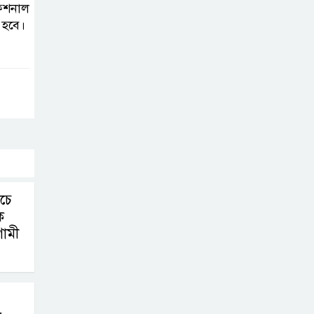
ফেশনাল
 হবে।
িচে
ে
ামী