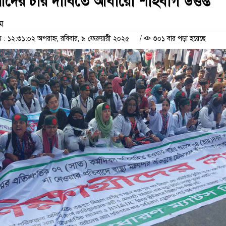
ার্থীদের চার দাবিতে আবারো শাহবাগ উত্তপ্ত
াম
 ১২:৩১:০২ অপরাহ্ন, রবিবার, ৯ ফেব্রুয়ারী ২০২৫
/
৩০১ বার পড়া হয়েছে