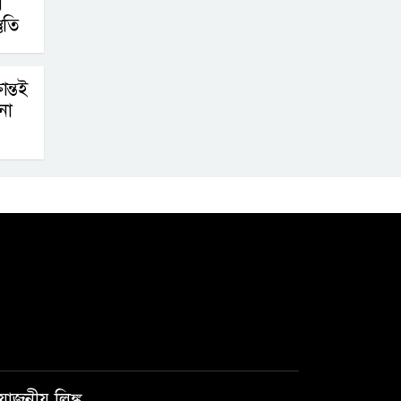
ে
ুতি
ন্তই
না
রয়োজনীয় লিঙ্ক