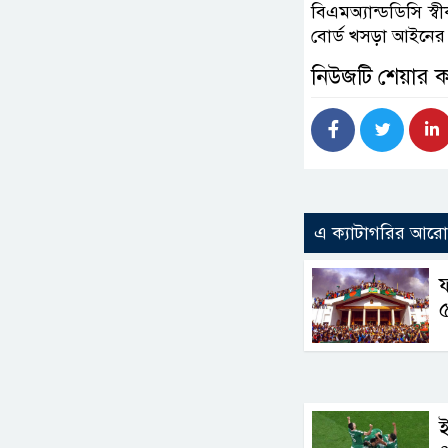
বিএমঅ্যান্ডডিসি স্ব
বোর্ড খসড়া আইনের 
নিউজটি শেয়ার 
এ ক্যাটাগরির আর
ফ
ই