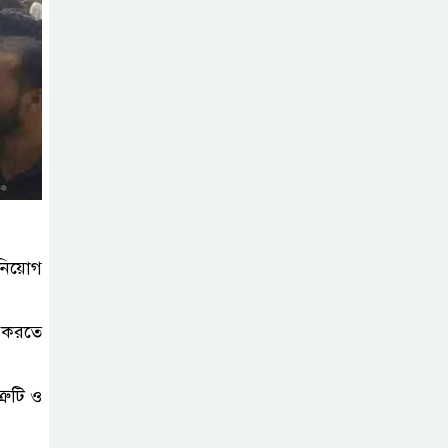
রোনালদোর যে বড়
স্বপ্ন
অস্ট্রেলিয়ার অখ্যাত
একাদশের কাছেই
ধরাশায়ী বাংলাদেশ
ট্রাম্পের ৪০ কোটি
ডলারের ‘বলরুম
প্রকল্প’ আটকে
 নিয়োগ
দিলেন মার্কিন আদালত
ি করতে
শেখ হাসিনার
বক্তব্যে ভারতের
সমর্থন নেই : রণধীর
রুটি ও
জয়সওয়াল