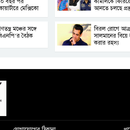
৪০ বছর পর
কামালকে ফিরিয়
োয়ার্টারে মেক্সিকো
আনতে চলছে প্রস্ত
ণতন্ত্র মঞ্চের সঙ্গে
বিরল রোগে আক্রা
বিএনপি’র বৈঠক
সালমানের বিয়ে 
করার রহস্য
যোগাযোগের ঠিকানা
প্