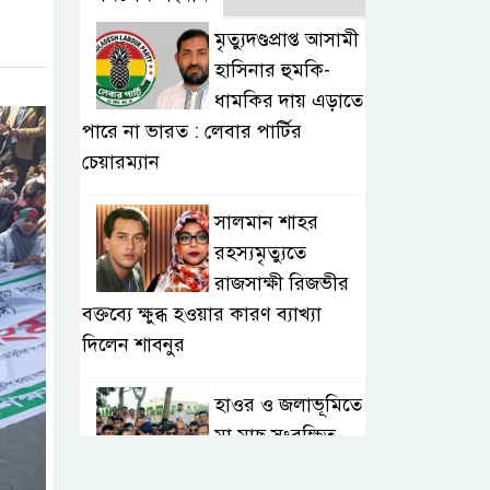
মৃত্যুদণ্ডপ্রাপ্ত আসামী
হাসিনার হুমকি-
ধামকির দায় এড়াতে
পারে না ভারত : লেবার পার্টির
চেয়ারম্যান
সালমান শাহর
রহস্যমৃত্যুতে
রাজসাক্ষী রিজভীর
বক্তব্যে ক্ষুব্ধ হওয়ার কারণ ব্যাখ্যা
দিলেন শাবনুর
হাওর ও জলাভূমিতে
মা মাছ সংরক্ষিত
রাখার পরিকল্পনা