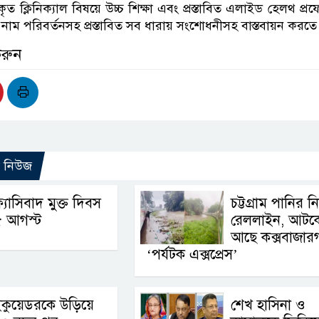
ীকৃত ক্লিনিক্যাল বিষয়ে উচ্চ শিক্ষা এবং প্রস্তাবিত এলাইড হেলথ প্র
নাম পরিবর্তনসহ প্রস্তাবিত সব ধারায় সংশোধনীসহ বাস্তবায়ন করতে
করুন
ো নিউজ
্যাসিবাদ মুক্ত দিবস
চট্টগ্রাম পানির ন
৫ আগস্ট
রেললাইন, আটক
আছে কক্সবাজারগ
‘পর্যটক এক্সপ্রেস’
কুয়েডরকে উড়িয়ে
শেখ হাসিনা ও