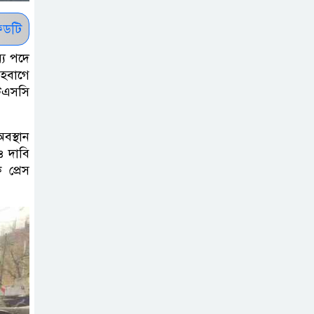
নিচ্ছে সরকার
ডটি
সোমবার সকাল
ন্য পদে
১০টায় এসএসসি
াহবাগে
পরীক্ষার ফল প্রকাশ
টিএসসি
চিকিৎসকদের
বস্থান
পেশাগত দায়িত্বে
রও দাবি
রাজনীতি যেন বাধা
 প্রেস
না হয় : প্রধানমন্ত্রী
ফিফা সভাপতির
বিরুদ্ধে এবার ‘নারী
সংক্রান্ত অভিযোগ
ছেলেকে নিয়ে