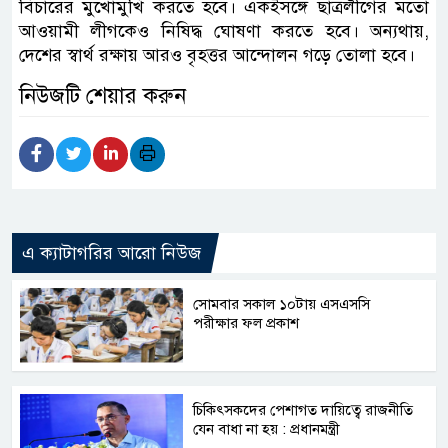
বিচারের মুখোমুখি করতে হবে। একইসঙ্গে ছাত্রলীগের মতো
আওয়ামী লীগকেও নিষিদ্ধ ঘোষণা করতে হবে। অন্যথায়,
দেশের স্বার্থ রক্ষায় আরও বৃহত্তর আন্দোলন গড়ে তোলা হবে।
নিউজটি শেয়ার করুন
এ ক্যাটাগরির আরো নিউজ
সোমবার সকাল ১০টায় এসএসসি
পরীক্ষার ফল প্রকাশ
চিকিৎসকদের পেশাগত দায়িত্বে রাজনীতি
যেন বাধা না হয় : প্রধানমন্ত্রী