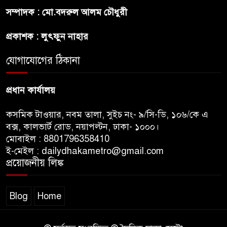
সম্পাদক : মো.বদরুল আলম চৌধুরী
ট্রাম্পের ৪০ কোটি ডলারের ‘বলরুম
প্রকল্প’ আটকে দিলেন মার্কিন
প্রকাশক : লুৎফুন নাহার
আদালত
যোগাযোগের ঠিকানা
শেখ হাসিনার বক্তব্যে ভারতের
সমর্থন নেই : রণধীর জয়সওয়াল
প্রধান কার্যালয়
কসমিক টাওয়ার, নবম তালা, সুইচ নং- ৯/সি-ডি, ১০৬/কে এ
বক্স, কালভার্ট রোড, নয়াপল্টন, ঢাকা- ১০০০।
মোবাইল : 8801796358410
ই-মেইল : dailydhakametro@gmail.com
প্রয়োজনীয় লিঙ্ক
Blog
Home