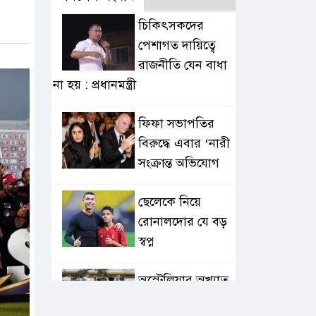
চিকিৎসকদের
পেশাগত দায়িত্বে
রাজনীতি যেন বাধা
না হয় : প্রধানমন্ত্রী
ফিফা সভাপতির
বিরুদ্ধে এবার ‘নারী
সংক্রান্ত অভিযোগ
ছেলেকে নিয়ে
রোনালদোর যে বড়
স্বপ্ন
অস্ট্রেলিয়ার অখ্যাত
একাদশের কাছেই