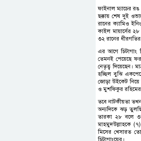
ফাইনাল ম্যাচের রঙ
ছক্কায় শেষ দুই ওভ
রানের ক্যামিও ইন
কাইল মায়ার্সের ২
৩২ রানের ধীরগতির
এর আগে চিটাগাং ক
তেমনই পেয়েছে ফর
নেতৃত্ব দিয়েছেন। 
হচ্ছিল বুঝি একপ
জোড়া উইকেট নিয়ে 
ও মুশফিকুর রহিমের
তবে নাটকীয়তা তখনও
অন্যদিকে ঝড় তুলছ
তারকা ২৮ বলে ৩ট
মাহমুদউল্লাহকে (
মিসের খেসারত তো দ
চিটাগাংয়ের।