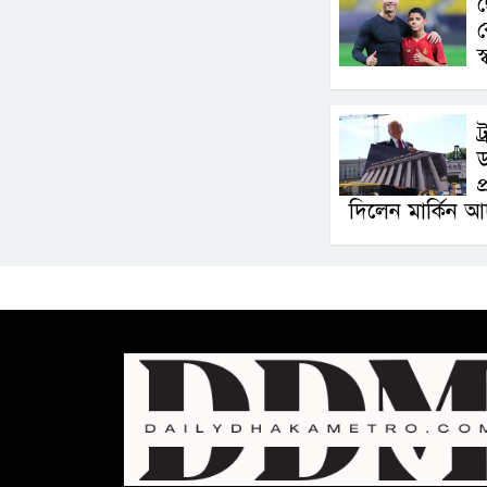
ছ
স্
ট
প
দিলেন মার্কিন 