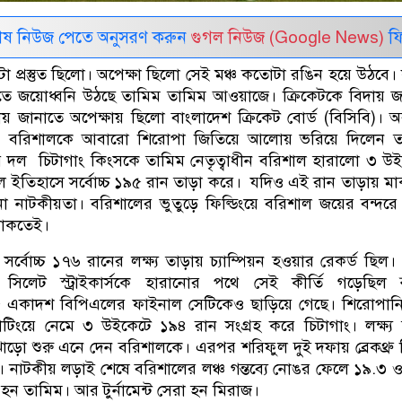
েষ নিউজ পেতে অনুসরণ করুন
গুগল নিউজ (Google News)
ফি
টা প্রস্তুত ছিলো। অপেক্ষা ছিলো সেই মঞ্চ কতোটা রঙিন হয়ে উঠবে।
ারিতে জয়োধ্বনি উঠছে তামিম তামিম আওয়াজে। ক্রিকেটকে বিদায় 
য় জানাতে অপেক্ষায় ছিলো বাংলাদেশ ক্রিকেট বোর্ড (বিসিবি)। 
ন। বরিশালকে আবারো শিরোপা জিতিয়ে আলোয় ভরিয়ে দিলেন ত
র দল চিটাগাং কিংসকে তামিম নেতৃত্বাধীন বরিশাল হারালো ৩ উ
 ইতিহাসে সর্বোচ্চ ১৯৫ রান তাড়া করে। যদিও এই রান তাড়ায় ম
া নাটকীয়তা। বরিশালের ভুতুড়ে ফিল্ডিংয়ে বরিশাল জয়ের বন্দর
থাকতেই।
্বোচ্চ ১৭৬ রানের লক্ষ্য তাড়ায় চ্যাম্পিয়ন হওয়ার রেকর্ড ছিল
িলেট স্ট্রাইকার্সকে হারানোর পথে সেই কীর্তি গড়েছিল কুম
২৫ একাদশ বিপিএলের ফাইনাল সেটিকেও ছাড়িয়ে গেছে। শিরোপানির
ব্যাটিংয়ে নেমে ৩ উইকেটে ১৯৪ রান সংগ্রহ করে চিটাগাং। লক্ষ্য
ো শুরু এনে দেন বরিশালকে। এরপর শরিফুল দুই দফায় ব্রেকথ্রু
নি। নাটকীয় লড়াই শেষে বরিশালের লঞ্চ গন্তব্যে নোঙর ফেলে ১৯.৩ 
 হন তামিম। আর টুর্নামেন্ট সেরা হন মিরাজ।