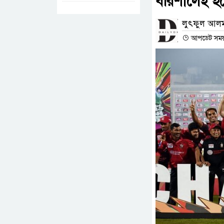
বরিশালেই হব
লুৎফুল আলম
আপডেট সময় : 