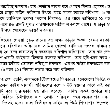
 পাল্টেছে বারবার। যার শেষটায় নায়ক বনে গেছেন রিশাদ হোসেন। ত
ারে স্নায়ুর কঠিন পরীক্ষায় উৎরে যেতে সক্ষম হয়েছে বরিশাল। ৬ 
িংসে চ্যাম্পিয়ন তকমা পেলেন রিশাদও। এর আগে তামিমের ২৯ ব
৮ বলে ৪৬ রানই মূলত বরিশালকে সঠিক লক্ষপথে রাখে। এ ছাড়া 
 ইনিংস খেলেছেন তাওহীদ হৃদয়।
িংসের দেওয়া ১৯৬ রানের বড় লক্ষ্য তাড়ায় শুরুটা যেমন দরক
চুন বরিশাল। অধিনায়ক তামিম ঝোড়ো ব্যাটিংয়ে দলকে সামনে 
মাত্র ২৪ বলে হাফসেঞ্চুরি করেছেন বরিশাল অধিনায়ক। তার ঝড় দে
েশে একটি ফাইনাল জিততে চলেছে বরিশাল। তবে ইনিংসের নবম 
ম্যাচ জমিয়ে তোলেন শরিফুল ইসলাম। এরপর নাঈম ইসলামের বলে
 (৯ বলে ১৬) বিদায়ে শঙ্কায় পড়ে যায় বরিশাল।
 শেষ হয়নি, একদিকে চিটাগাংয়ের ফিল্ডাররা এলেমেলো ফিল্ডিং 
িলেন কাইল মায়ার্স। শরিফুলের বলে আউট হওয়ার আগে এই ক্যা
ি করে চার-ছক্কায় ৪৬ রান করেছেন। যদিও একই ওভারে মায়া
৭) ফিরিয়ে চিটাগাংকে আশা দেখান শরিফুল। তবে একের পর এক ফ
িতেই হবে। ফলে দ্বিতীয়বার ফাইনালে উঠে শিরোপার স্বপ্নভঙ্গ