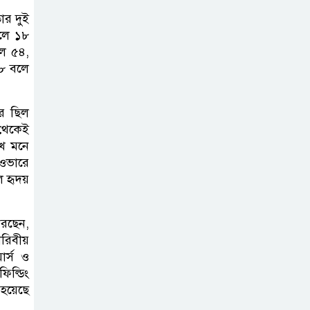
ার দুই
বিলুপ্ত হচ্ছে
বলে ১৮
র‍্যাব,নতুন বাহিনী
লে ৫৪,
‘স্পেশাল রেসপন্স
২৮ বলে
ব্যাটালিয়ন’
ার ছিল
শেখ হাসিনা প্রসঙ্গে
থেকেই
ভারতের ভূমিকা
খে মনে
নিয়ে বাংলাদেশের
ওভারে
ক্ষুব্ধ প্রতিক্রিয়া
 হৃদয়
বাংলাদেশে আইএস
করছেন,
আইয়ের অবাধ
রিবীয়
সুযোগ পাওয়ার
র্স ও
অভিযোগ ভিত্তিহীন বললো পাকিস্তান
িল্ডিং
 হয়েছে