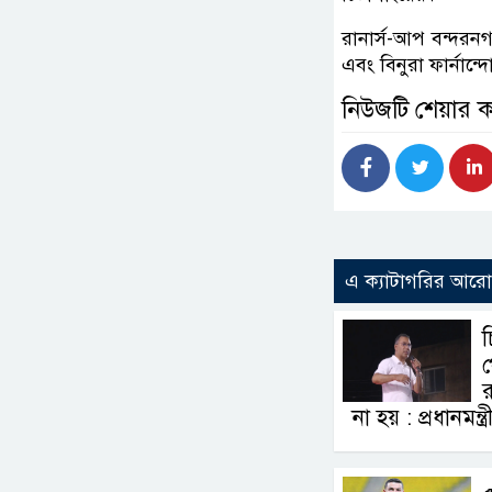
রানার্স-আপ বন্দরন
এবং বিনুরা ফার্না
নিউজটি শেয়ার 
এ ক্যাটাগরির আর
প
র
না হয় : প্রধানমন্ত্র