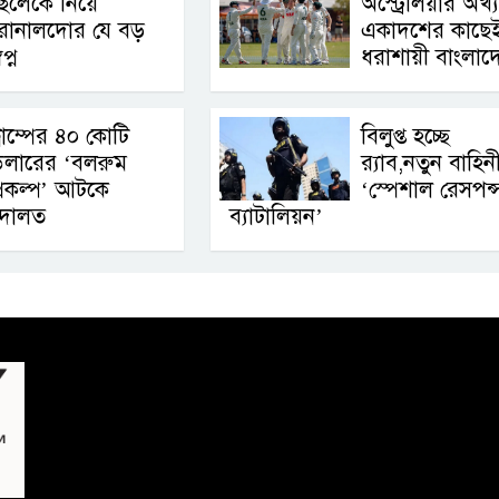
েলেকে নিয়ে
অস্ট্রেলিয়ার অখ্
রোনালদোর যে বড়
একাদশের কাছে
বপ্ন
ধরাশায়ী বাংলাদ
্রাম্পের ৪০ কোটি
বিলুপ্ত হচ্ছে
ডলারের ‘বলরুম
র‍্যাব,নতুন বাহিন
্রকল্প’ আটকে
‘স্পেশাল রেসপন্
আদালত
ব্যাটালিয়ন’