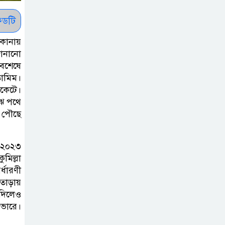
ধরাশায়ী বাংলাদেশ
ডটি
ট্রাম্পের ৪০ কোটি
 কানায়
ডলারের ‘বলরুম
জানানো
প্রকল্প’ আটকে
অবশেষে
দিলেন মার্কিন আদালত
ামিম।
ইকেটে।
শেখ হাসিনার
াঝ পথে
ে পৌছে
বক্তব্যে ভারতের
সমর্থন নেই : রণধীর
জয়সওয়াল
। ২০২৩
িল্লা
শেখ হাসিনা দেশে
্ধারণী
 তাড়ায়
ফিরে আসুক,
 দিলেও
গণহত্যার দায়ে
ওভারে।
কারাগারে যাক : আইনমন্ত্রী