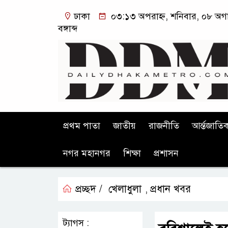
ঢাকা
০৩:১৩ অপরাহ্ন, শনিবার, ০৮ অগা
বঙ্গাব্দ
প্রথম পাতা
জাতীয়
রাজনীতি
আর্ন্তজাতি
নগর মহানগর
শিক্ষা
প্রশাসন
প্রচ্ছদ /
খেলাধুলা
প্রধান খবর
,
ট্যাগস :