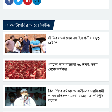
এ ক্যাটাগরির আরো নিউজ
প্রীতির সাথে প্রেম নয় ছিল গভীর বন্ধুত্ব :
ব্রেট লি
গ্যাসের দাম বাড়লো ৭০ টাকা, সন্ধ্যা
থেকে কার্যকর
বিএনপি’র কর্মকান্ডে অতীতের ফ্যাসিবাদী
শাসন প্রতিফলন দেখা যাচ্ছে : ডা.শফিকুর
রহমান