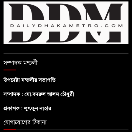
বাংলাদেশে বিনিয়োগ ও দক্ষ শ্রমিক
নিতে আগ্রহী সৌদি আরব
ব্রাজিলের ফুটবলারকে গুলি করে
হত্যা
সম্পাদক মন্ডলী
গ্যাসের দাম বাড়লো ৭০ টাকা, সন্ধ্যা
থেকে কার্যকর
উপদেষ্টা মন্ডলীর সভাপতি
রাজধানীর উত্তরখানে
সম্পাদক : মো.বদরুল আলম চৌধুরী
পরিচ্ছন্নতাকর্মী-এলাকাবাসীর মধ্যে
সংঘর্ষ, প্রশাসক ও স্থানীয় এমপির’র
প্রকাশক : লুৎফুন নাহার
ওপর হামলার অভিযোগ
যোগাযোগের ঠিকানা
ভারতের রাজনীতিতে আবারো