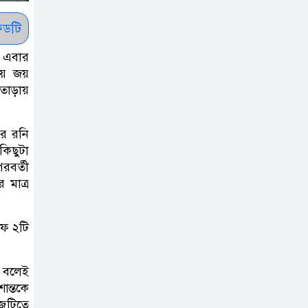
ধরাশায়ী বাংলাদেশ
ডটি
ট্রাম্পের ৪০ কোটি
ে এবার
ডলারের ‘বলরুম
ীয় জয়
প্রকল্প’ আটকে
য তাড়ায়
দিলেন মার্কিন আদালত
ার রনি
শেখ হাসিনার
কিছুটা
বক্তব্যে ভারতের
রবর্তী
সমর্থন নেই : রণধীর
 মাত্র
জয়সওয়াল
াফ ২টি
শেখ হাসিনা দেশে
ফিরে আসুক,
গণহত্যার দায়ে
ম বলেই
ান্তকে
কারাগারে যাক : আইনমন্ত্রী
জুটিতে