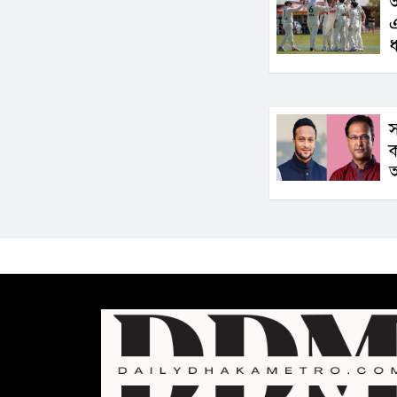
অ
ধ
স
ক