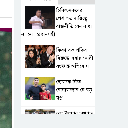
চিকিৎসকদের
পেশাগত দায়িত্বে
রাজনীতি যেন বাধা
না হয় : প্রধানমন্ত্রী
ফিফা সভাপতির
বিরুদ্ধে এবার ‘নারী
সংক্রান্ত অভিযোগ
ছেলেকে নিয়ে
রোনালদোর যে বড়
স্বপ্ন
অস্ট্রেলিয়ার অখ্যাত
একাদশের কাছেই