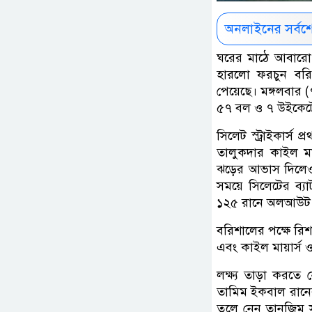
অনলাইনের সর্বশ
ঘরের মাঠে আবারো 
হারলো ফরচুন বরিশ
পেয়েছে। মঙ্গলবার (৭
৫৭ বল ও ৭ উইকেটে
সিলেট স্ট্রাইকার্স
তালুকদার কাইল মা
ঝড়ের আভাস দিলেও 
সময়ে সিলেটের ব্য
১২৫ রানে অলআউট 
বরিশালের পক্ষে র
এবং কাইল মায়ার্স 
লক্ষ্য তাড়া করতে 
তামিম ইকবাল রানে
তুলে নেন তানজিম স