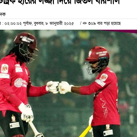
টট্রিক হারের লজ্জা দিয়ে জিতল বরিশাল
েদক
০২:০০:০২ পূর্বাহ্ন, বুধবার, ৮ জানুয়ারী ২০২৫
/
৩০৯ বার পড়া হয়েছে