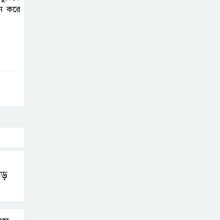
ন করে
বিলুপ্ত হচ্ছে
র‍্যাব,নতুন বাহিনী
‘স্পেশাল রেসপন্স
ব্যাটালিয়ন’
শেখ হাসিনা প্রসঙ্গে
ভারতের ভূমিকা
নিয়ে বাংলাদেশের
ক্ষুব্ধ প্রতিক্রিয়া
বাংলাদেশে আইএস
আইয়ের অবাধ
বড়
সুযোগ পাওয়ার
অভিযোগ ভিত্তিহীন বললো পাকিস্তান