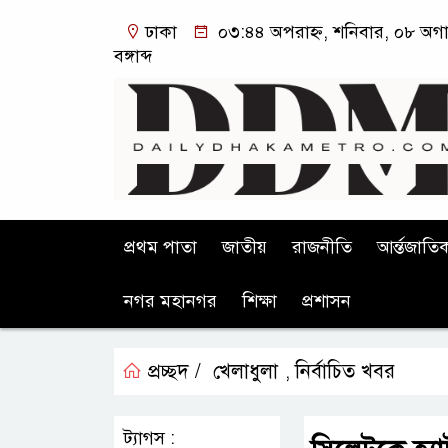
ঢাকা
০৩:৪৪ অপরাহ্ন, শনিবার, ০৮ অগা
বঙ্গাব্দ
প্রথম পাতা
জাতীয়
রাজনীতি
আর্ন্তজাতি
নগর মহানগর
শিক্ষা
প্রশাসন
প্রচ্ছদ /
খেলাধুলা
নির্বাচিত খবর
,
ট্যাগস :