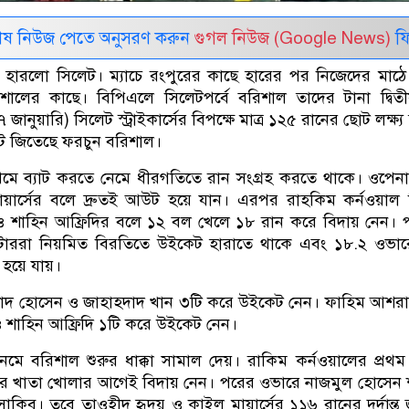
েষ নিউজ পেতে অনুসরণ করুন
গুগল নিউজ (Google News)
ফি
হারলো সিলেট। ম্যাচে রংপুরের কাছে হারের পর নিজেদের মাঠ
ালের কাছে। বিপিএলে সিলেটপর্বে বরিশাল তাদের টানা দ্বিত
 জানুয়ারি) সিলেট স্ট্রাইকার্সের বিপক্ষে মাত্র ১২৫ রানের ছোট লক্ষ্
 জিতেছে ফরচুন বরিশাল।
 প্রথমে ব্যাট করতে নেমে ধীরগতিতে রান সংগ্রহ করতে থাকে। ওপেন
য়ার্সের বলে দ্রুতই আউট হয়ে যান। এরপর রাহকিম কর্নওয়াল 
শাহিন আফ্রিদির বলে ১২ বল খেলে ১৮ রান করে বিদায় নেন। প
াটাররা নিয়মিত বিরতিতে উইকেট হারাতে থাকে এবং ১৮.২ ওভারে
হয়ে যায়।
িশাদ হোসেন ও জাহাহদাদ খান ৩টি করে উইকেট নেন। ফাহিম আশর
ও শাহিন আফ্রিদি ১টি করে উইকেট নেন।
নেমে বরিশাল শুরুর ধাক্কা সামাল দেয়। রাকিম কর্নওয়ালের প্রথ
র খাতা খোলার আগেই বিদায় নেন। পরের ওভারে নাজমুল হোসেন শ
াকিব। তবে তাওহীদ হৃদয় ও কাইল মায়ার্সের ১১৬ রানের দুর্দান্ত 