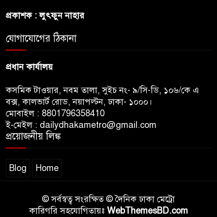
রাষ্ট্রপতি নির্বাচনে ১১ দলীয় ঐক্যের
প্রকাশক : লুৎফুন নাহার
প্রার্থী অলি আহমদ
যোগাযোগের ঠিকানা
প্রধান কার্যালয়
কসমিক টাওয়ার, নবম তালা, সুইচ নং- ৯/সি-ডি, ১০৬/কে এ
বক্স, কালভার্ট রোড, নয়াপল্টন, ঢাকা- ১০০০।
মোবাইল : 8801796358410
ই-মেইল : dailydhakametro@gmail.com
প্রয়োজনীয় লিঙ্ক
Blog
Home
© সর্বস্বত্ব সংরক্ষিত © দৈনিক ঢাকা মেট্রো
কারিগরি সহযোগিতায়ঃ
WebThemesBD.com