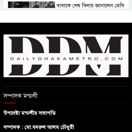
বাবাকে শেষ বিদায় জানালেন মেসি
সৌদি আরবের কারখানায় আগুনে
পুড়ে নওগাঁরই ১০ জনের মৃত্যু
রাষ্ট্রপতি নির্বাচন ও বৈশ্বিক চ্যালেঞ্জ
মোকাবেলা
প্রেসিডেন্ট নির্বাচনে মির্জা ফখরুলকে
বেঁচে নিলো বিএনপি
সম্পাদক মন্ডলী
“বাংলাদেশি পাসপোর্ট বলে ওরা
উপদেষ্টা মন্ডলীর সভাপতি
আমাদের হোটলে নেয়নি’
সম্পাদক : মো.বদরুল আলম চৌধুরী