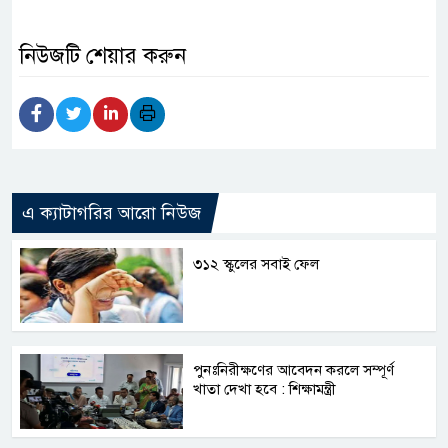
নিউজটি শেয়ার করুন
এ ক্যাটাগরির আরো নিউজ
৩১২ স্কুলের সবাই ফেল
পুনঃনিরীক্ষণের আবেদন করলে সম্পূর্ণ
খাতা দেখা হবে : শিক্ষামন্ত্রী