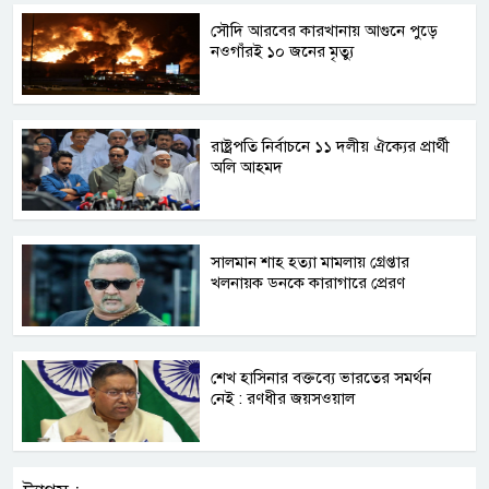
সৌদি আরবের কারখানায় আগুনে পুড়ে
নওগাঁরই ১০ জনের মৃত্যু
রাষ্ট্রপতি নির্বাচনে ১১ দলীয় ঐক্যের প্রার্থী
অলি আহমদ
সালমান শাহ হত্যা মামলায় গ্রেপ্তার
খলনায়ক ডনকে কারাগারে প্রেরণ
শেখ হাসিনার বক্তব্যে ভারতের সমর্থন
নেই : রণধীর জয়সওয়াল