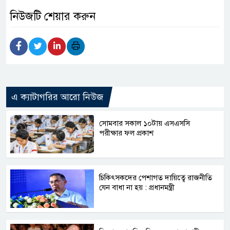
নিউজটি শেয়ার করুন
এ ক্যাটাগরির আরো নিউজ
সোমবার সকাল ১০টায় এসএসসি
পরীক্ষার ফল প্রকাশ
চিকিৎসকদের পেশাগত দায়িত্বে রাজনীতি
যেন বাধা না হয় : প্রধানমন্ত্রী