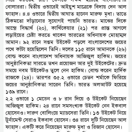
বোলাররা। দ্বিতীয় ওভারেই আইয়ুশ মাত্রেকে বিদায় দেন আল
ফাহাদ। ৪.৪ ওভারে দ্বিতীয় আঘাত হানেন মারুফ মৃধা। তাতে
ঠিকমতো দাঁড়ানোর সুযোগই পায়নি ভারত। মাঝের দিকে
আন্দ্রে সিদ্ধার্থ (২০), কার্থিকেয়ার (২১) পর প্রান্ত আগলে
লড়াইয়ের চেষ্টা করতে থাকেন ভারতের অধিনায়ক মোহাম্মদ
আমান। ৯২ রানে সপ্তম উইকেট পড়লে বাংলাদেশের জয়ের
পথে কাঁটা হয়েছিলেন তিনি। দলের ১১৫ রানে আমানকে (২৬)
বোল্ড করেন বাংলাদেশ অধিনায়ক আজিজুল হাকিম। জয়ের
আনুষ্ঠানিকতা সারতে তখন প্রয়োজন আর দুই উইকেটের। দ্রুত
সময়ে নবম উইকেটও তুলে নেন হাকিম। বোল্ড করেন হার্দিক
রাজকে (২৪)। তারপর ৩৫.২ ওভারে চেতন শর্মাকে ফিরিয়ে
জয়ের আনুষ্ঠানিকতা সারেন তিনি। ভারত অলআউট হয়েছে
১৩৯ রানে।
২.২ ওভারে ১ মেডেন ও ৮ রান দিয়ে ৩ উইকেট নিয়েছেন
আজিজুল হাকিম। ২৪ রানে সমসংখ্যক উইকেট নেন ইকবাল
হোসেনও। দারুণ বোলিংয়ে ম্যাচসেরা তিনি। ১৩ উইকেট নিয়ে
টুর্নামেন্ট সেরাও ইকবাল হোসেন। ৩৪ রানে দুটি নিয়েছেন আল
ফাহাদ। একটি করে নিয়েছেন মারুফ মৃধা ও রিজান হোসেন।