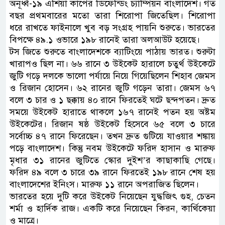
অনূর্ধ্ব-১৯ এশিয়া কাপের ডিফেন্ডিং চ্যাম্পিয়ন বাংলাদেশ। গত
বছর প্রথমবারের মতো তারা শিরোপা জিতেছিল। শিরোপা
ধরে রাখতে ফাইনালে খুব বড় সংগ্রহ পায়নি শুরুতে। ভারতের
বিপক্ষে ৪৯.১ ওভারে ১৯৮ রানেই তারা অলআউট হয়েছে।
টস জিতে শুরুতে বাংলাদেশকে ব্যাটিংয়ে পাঠায় ভারত। শুরুটা
খারাপও ছিল না। ৬৬ রানে ৩ উইকেট হারালে চতুর্থ উইকেটে
জুটি গড়ে দলকে ভালো পর্যায়ে নিয়ে গিয়েছিলেন শিহাব জেমস
ও রিজান হোসেন। ৬২ রানের জুটি গড়েন তারা। জেমস ৬৭
বলে ৩ চার ও ১ ছক্কায় ৪০ রানে ফিরতেই ঘটে ছন্দপতন। দ্রুত
সময়ে উইকেট হারাতে থাকলে ১৬৭ রানেই পতন হয় অষ্টম
উইকেটের। রিজান ষষ্ঠ উইকেট হিসেবে ৬৫ বলে ৩ চারে
সর্বোচ্চ ৪৭ রানে ফিরেছেন। তখন দ্রুত গুটিয়ে যাওয়ার শঙ্কায়
পড়ে বাংলাদেশ। কিন্তু নবম উইকেটে ফরিদ হাসান ও মারুফ
মৃধার ৩১ রানের জুটিতে স্কোর দুইশ’র কাছাকাছি গেছে।
ফরিদ ৪৯ বলে ৩ চারে ৩৯ রানে ফিরতেই ১৯৮ রানে শেষ হয়
বাংলাদেশের ইনিংস। মারুফ ১১ রানে অপরাজিত ছিলেন।
ভারতের হয়ে দুটি করে উইকেট নিয়েছেন যুদ্ধজিৎ গুহ, চেতন
শর্মা ও হার্দিক রাজ। একটি করে নিয়েছেন কিরন, কার্থিকেয়া
ও মাত্রে।