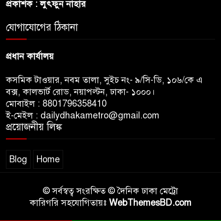
প্রকাশক : লুৎফুন নাহার
আদালত
যোগাযোগের ঠিকানা
শেখ হাসিনার বক্তব্যে ভারতের
সমর্থন নেই : রণধীর জয়সওয়াল
প্রধান কার্যালয়
কসমিক টাওয়ার, নবম তালা, সুইচ নং- ৯/সি-ডি, ১০৬/কে এ
বক্স, কালভার্ট রোড, নয়াপল্টন, ঢাকা- ১০০০।
মোবাইল : 8801796358410
ই-মেইল : dailydhakametro@gmail.com
প্রয়োজনীয় লিঙ্ক
Blog
Home
© সর্বস্বত্ব সংরক্ষিত © দৈনিক ঢাকা মেট্রো
কারিগরি সহযোগিতায়ঃ
WebThemesBD.com