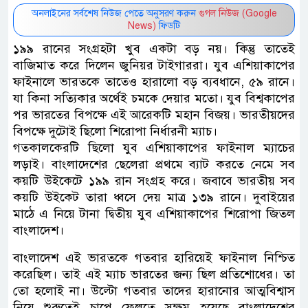
অনলাইনের সর্বশেষ নিউজ পেতে অনুসরণ করুন
গুগল নিউজ (Google
News)
ফিডটি
১৯৯ রানের সংগ্রহটা খুব একটা বড় নয়। কিন্তু তাতেই
বাজিমাত করে দিলেন জুনিয়র টাইগাররা। যুব এশিয়াকাপের
ফাইনালে ভারতকে তাতেও হারালো বড় ব্যবধানে, ৫৯ রানে।
যা কিনা সত্যিকার অর্থেই চমকে দেয়ার মতো। যুব বিশ্বকাপের
পর ভারতের বিপক্ষে এই আরেকটি মহান বিজয়। ভারতীয়দের
বিপক্ষে দুটোই ছিলো শিরোপা নির্ধারনী ম্যাচ।
গতকালকেরটি ছিলো যুব এশিয়াকাপের ফাইনাল ম্যাচের
লড়াই। বাংলাদেশের ছেলেরা প্রথমে ব্যাট করতে নেমে সব
কয়টি উইকেটে ১৯৯ রান সংগ্রহ করে। জবাবে ভারতীয় সব
কয়টি উইকেট তারা ধ্বসে দেয় মাত্র ১৩৯ রানে। দুবাইয়ের
মাঠে এ নিয়ে টানা দ্বিতীয় যুব এশিয়াকাপের শিরোপা জিতল
বাংলাদেশ।
বাংলাদেশ এই ভারতকে গতবার হারিয়েই ফাইনাল নিশ্চিত
করেছিল। তাই এই ম্যাচ ভারতের জন্য ছিল প্রতিশোধের। তা
তো হলোই না। উল্টো গতবার তাদের হারানোর আত্মবিশ্বাস
নিয়ে শুরুতেই চাপে ফেলতে সক্ষম হয়েছে বাংলাদেশের