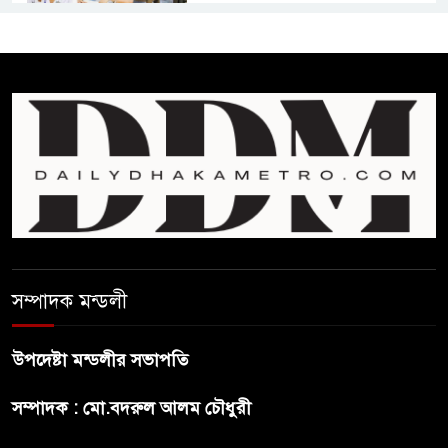
চিকিৎসকদের পেশাগত দায়িত্বে
রাজনীতি যেন বাধা না হয় :
প্রধানমন্ত্রী
ফিফা সভাপতির বিরুদ্ধে এবার
‘নারী সংক্রান্ত অভিযোগ
ছেলেকে নিয়ে রোনালদোর যে বড়
স্বপ্ন
সম্পাদক মন্ডলী
অস্ট্রেলিয়ার অখ্যাত একাদশের
কাছেই ধরাশায়ী বাংলাদেশ
উপদেষ্টা মন্ডলীর সভাপতি
সম্পাদক : মো.বদরুল আলম চৌধুরী
ট্রাম্পের ৪০ কোটি ডলারের ‘বলরুম
প্রকল্প’ আটকে দিলেন মার্কিন