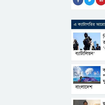
এ ক্যাটাগরির আর
ব
র
‘
ব্যাটালিয়ন’
প
ঘ
বাংলাদেশ
জ