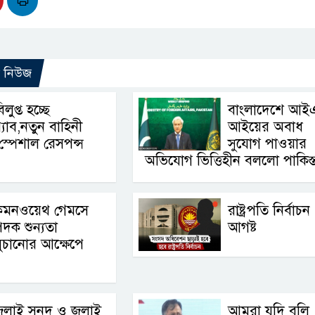
ো নিউজ
িলুপ্ত হচ্ছে
বাংলাদেশে আই
‍্যাব,নতুন বাহিনী
আইয়ের অবাধ
স্পেশাল রেসপন্স
সুযোগ পাওয়ার
অভিযোগ ভিত্তিহীন বললো পাকিস্
কমনওয়েথ গেমসে
রাষ্ট্রপতি নির্বাচ
দক শুন্যতা
আগষ্ট
ুচানোর আক্ষেপে
ুলাই সনদ ও জুলাই
আমরা যদি বলি