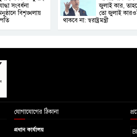
োদ্ধা সংবর্ধনা
জুলাই কার, তাহ
নুষ্ঠানে বিশৃঙ্খলায়
তো জুলাই কারও
ট্রপতি
থাকবে না: স্বরাষ্ট্রমন্ত্রী
যোগাযোগের ঠিকানা
প্
প্রধান কার্যালয়
B