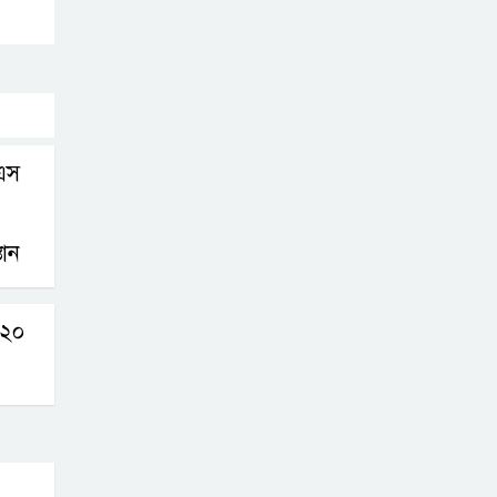
করতে নয়, জনগনের
অধিকার আদায়ে
এসেছিঃ জামাতের আমির
রাষ্ট্রপতি নির্বাচন ২০
আগষ্ট
এস
প্রীতির সাথে প্রেম
তান
নয় ছিল গভীর বন্ধুত্ব
: ব্রেট লি
ন ২০
জুলাই সনদ ও
জুলাই যোদ্ধা
সংবর্ধনা অনুষ্ঠানে
বিশৃঙ্খলায় ক্ষুদ্ধ ভারপ্রাপ্ত রাষ্ট্রপতি