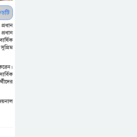
সাকিবকে সমর্থন
করায় অনুতপ্ত
ডটি
আসিফ আকবর ক্ষমা
 প্রধান
চাইলেন
প্রধান
ার্ষিক
কমনওয়েথ গেমসে
ুপ্রিম
পদক শুন্যতা
ঘুচানোর আক্ষেপে
ত করেন।
বাংলাদেশ
সার্বিক
র্থীদের
প্রথম শ্রেণি ছাড়া
অন্য সব শ্রেণিতে
 জয়নাল
হবে ভর্তি পরীক্ষা:
শিক্ষা মন্ত্রণালয়
কাউকে অসম্মান