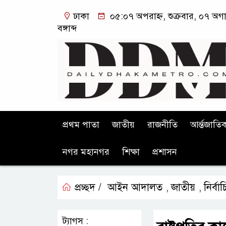
ঢাকা
০৫:০৭ অপরাহ্ন, শুক্রবার, ০৭ অগ
বঙ্গাব্দ
প্রথম পাতা
জাতীয়
রাজনীতি
আর্ন্তজাতি
নগর মহানগর
শিক্ষা
প্রশাসন
প্রচ্ছদ /
আইন আদালত
জাতীয়
নির্ব
,
,
ট্যাগস :