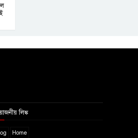
লে
ই
রয়োজনীয় লিঙ্ক
log
Home