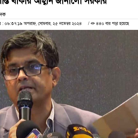
র শান্ত থাকার আহ্বান জানালো সরকার
েদক
 ০৬:৩৭:১৯ অপরাহ্ন, সোমবার, ২৫ নভেম্বর ২০২৪
/
৪৪০ বার পড়া হয়েছে