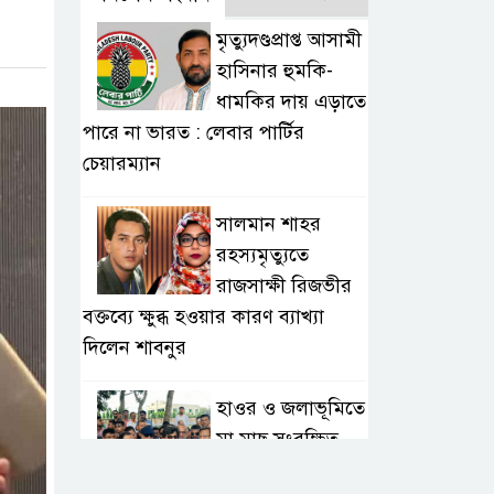
মৃত্যুদণ্ডপ্রাপ্ত আসামী
হাসিনার হুমকি-
ধামকির দায় এড়াতে
পারে না ভারত : লেবার পার্টির
চেয়ারম্যান
সালমান শাহর
রহস্যমৃত্যুতে
রাজসাক্ষী রিজভীর
বক্তব্যে ক্ষুব্ধ হওয়ার কারণ ব্যাখ্যা
দিলেন শাবনুর
হাওর ও জলাভূমিতে
মা মাছ সংরক্ষিত
রাখার পরিকল্পনা