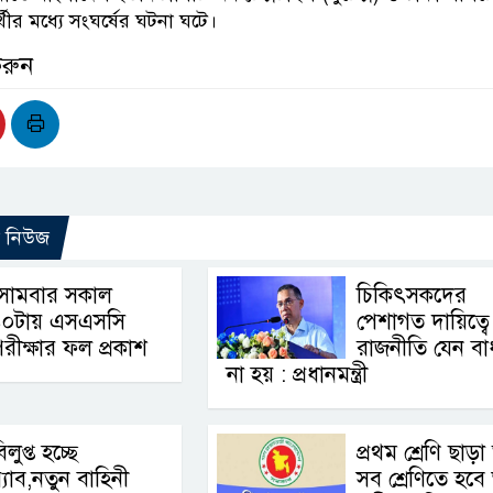
্থীর মধ্যে সংঘর্ষের ঘটনা ঘটে।
করুন
ো নিউজ
সোমবার সকাল
চিকিৎসকদের
১০টায় এসএসসি
পেশাগত দায়িত্বে
রীক্ষার ফল প্রকাশ
রাজনীতি যেন বা
না হয় : প্রধানমন্ত্রী
িলুপ্ত হচ্ছে
প্রথম শ্রেণি ছাড়া
‍্যাব,নতুন বাহিনী
সব শ্রেণিতে হবে 