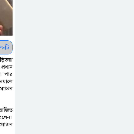
সাকিবকে সমর্থন
করায় অনুতপ্ত
আসিফ আকবর ক্ষমা
চাইলেন
কমনওয়েথ গেমসে
ডটি
পদক শুন্যতা
জড়িতরা
ঘুচানোর আক্ষেপে
প্রধান
বাংলাদেশ
রা পার
দেয়ালে
প্রথম শ্রেণি ছাড়া
ামাবেন
অন্য সব শ্রেণিতে
হবে ভর্তি পরীক্ষা:
শিক্ষা মন্ত্রণালয়
আয়োজিত
বলেন।
 আয়োজন
কাউকে অসম্মান