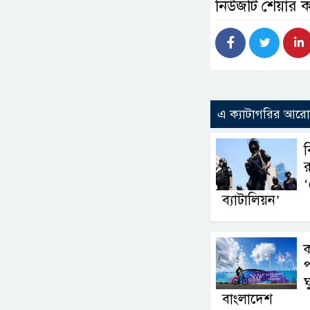
নিউজটি শেয়ার 
এ ক্যাটাগরির আর
ব
র
‘
ব্যাটালিয়ন’
প
ঘ
বাংলাদেশ