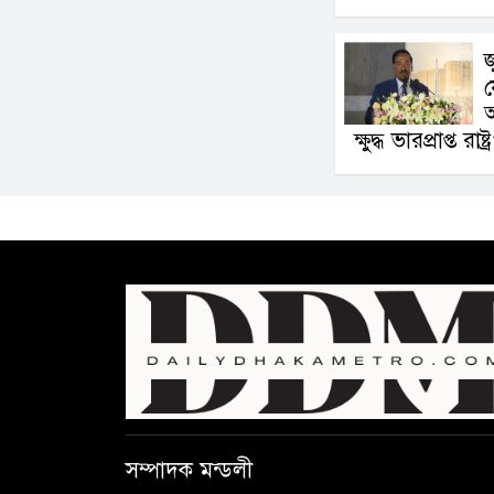
জ
য
অ
ক্ষুদ্ধ ভারপ্রাপ্ত রাষ্
সম্পাদক মন্ডলী