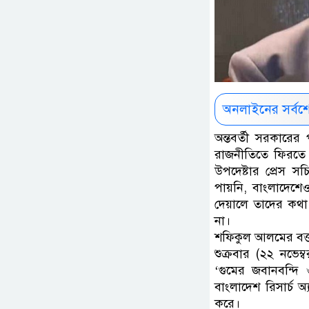
অনলাইনের সর্বশ
অন্তবর্তী সরকারের
রাজনীতিতে ফিরতে প
উপদেষ্টার প্রেস 
পায়নি, বাংলাদেশে
দেয়ালে তাদের কথা 
না।
শফিকুল আলমের বক্ত
শুক্রবার (২২ নভে
‘গুমের জবানবন্দি
বাংলাদেশ রিসার্চ
করে।