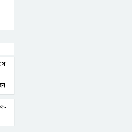
এস
তান
ন ২০