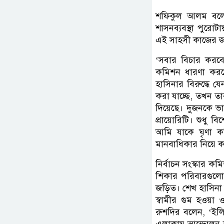
শফিকুল আলম বলেন
শাসনব্যবস্থা পুরোট
এই সাহসী কাজের জন্
‘সবার বিচার করবে
কমিশন ধারণা করছে
হাসিনার বিরুদ্ধে য
করা যাচ্ছে, তখন তা
দিয়েছে। দুজনকে ভা
প্রায়োরিটি। শুধু ব
আমি যাকে ঘৃণা ক
মানবাধিকার নিয়ে 
নির্বাচন সংস্কার 
শিকার পরিবারগুলো
জড়িত। শেখ হাসিনা স
স্বামীর গুম হওয়া 
রুশদির বলেন, ‘ই
এলাকায় আন্দোলন ক