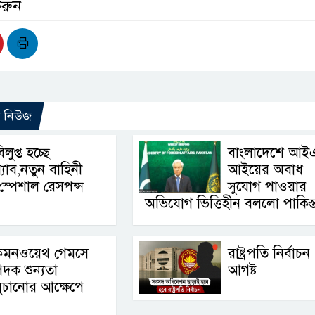
করুন
ো নিউজ
িলুপ্ত হচ্ছে
বাংলাদেশে আই
‍্যাব,নতুন বাহিনী
আইয়ের অবাধ
স্পেশাল রেসপন্স
সুযোগ পাওয়ার
অভিযোগ ভিত্তিহীন বললো পাকিস্
কমনওয়েথ গেমসে
রাষ্ট্রপতি নির্বাচ
দক শুন্যতা
আগষ্ট
ুচানোর আক্ষেপে