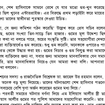
, শেখ হাসিনাকে সামনে রেখে যে যার মতো গুম-খুন করেছে
ায় ছিল খুনের এন্টারপ্রাইজ। এর বিরুদ্ধে প্রথম লড়াইটা করে মায়ে
য তাদের স্বাধীনতা পুরস্কার দেওয়া উচিত।
া, সে জন্য কমিশন গঠন করেছি’ উল্লেখ করে প্রেস সচিব বলে
, গুমের সংখ্যা তিন-সাড়ে তিন হাজার। গুমের মূল উদ্দেশ্য ছ
েন কথা না বলতে পারে, ভয়ের সংস্কৃতি সৃষ্টি। তার সহযোগীরা দেখ
রা ব্যক্তিস্বার্থেও গুম করেছে। শুধু গুম করেনি, অনেককে ওপারেও প
রত থেকে উদ্ধার করা হয়। গুমের বিচার ও গুম বিলুপ্ত করা আমা
িশেষ ব্যক্তিদের জন্য না, সবার জন্য আমাদের মানবাধিকার যেন সম
রি, তার মানবাধিকার নিয়েও যেন আমরা কথা বলি। আপনারা
কথা বলবেন।
কমিশনের সদস্য ও রাজনৈতিক বিশ্লেষক ডা. জাহেদ উর রহমান বলেন, 
 অনেক বড় মূল্য দিয়েছে। তাদের ঘটনাগুলো শেখ হাসিনার পতনের
বচেয়ে বেশি ঘৃণা অর্জন করেছেন গুমের মধ্য দিয়ে।’
ও পরবর্তী সময়ের ঘটনার বর্ণনা দিয়ে এম ইলিয়াস আলীর স্ত্রী ত
লিয়াস আলীর গুমের পর পুলিশ আমাদের সহযোগিতা করেনি। তার
রলে সেখানে গুলি চালিয়ে পাঁচ জনকে হত্যা করা হয়। তার এলাক