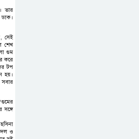
করতে নয়, জনগনের
অধিকার আদায়ে
। তার
র ডাক।
এসেছিঃ জামাতের আমির
রাষ্ট্রপতি নির্বাচন ২০
ন, সেই
আগষ্ট
িল শেখ
লো গুম
ার করে
প্রীতির সাথে প্রেম
দের টপ
ান হয়।
নয় ছিল গভীর বন্ধুত্ব
 সবার
: ব্রেট লি
জুলাই সনদ ও
‘গুমের
জুলাই যোদ্ধা
 সঙ্গে
সংবর্ধনা অনুষ্ঠানে
াহসিনা
বিশৃঙ্খলায় ক্ষুদ্ধ ভারপ্রাপ্ত রাষ্ট্রপতি
 দল ও
ার দুই