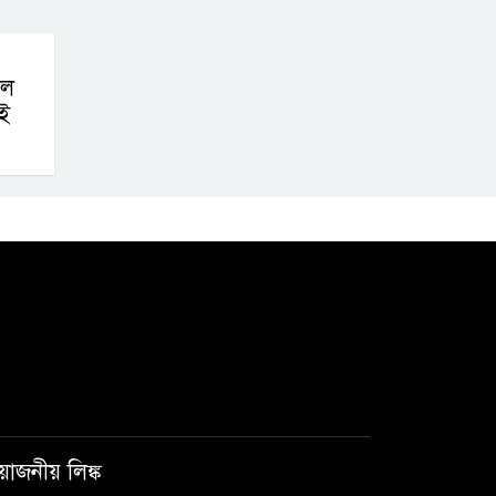
লে
ই
রয়োজনীয় লিঙ্ক