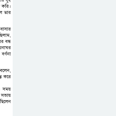
া করি।
িল তার
 বাসার
ছিলাম,
র বন্ধ
আয়নাঘর
বর্ণনা
 বলেন,
্ত করে
 এ সময়
। সভায়
ছিলেন