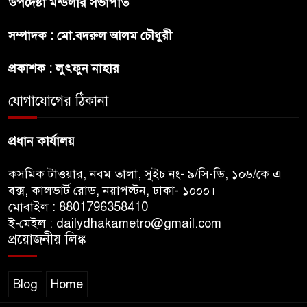
উপদেষ্টা মন্ডলীর সভাপতি
রাজধানীর উত্তরখানে
সম্পাদক : মো.বদরুল আলম চৌধুরী
পরিচ্ছন্নতাকর্মী-এলাকাবাসীর মধ্যে
সংঘর্ষ, প্রশাসক ও স্থানীয় এমপির’র
প্রকাশক : লুৎফুন নাহার
ওপর হামলার অভিযোগ
যোগাযোগের ঠিকানা
ভারতের রাজনীতিতে আবারো
উত্তাপ, এবারের ইস্যু ই-২০ পেট্রোল
প্রধান কার্যালয়
কসমিক টাওয়ার, নবম তালা, সুইচ নং- ৯/সি-ডি, ১০৬/কে এ
বক্স, কালভার্ট রোড, নয়াপল্টন, ঢাকা- ১০০০।
মোবাইল : 8801796358410
ই-মেইল : dailydhakametro@gmail.com
প্রয়োজনীয় লিঙ্ক
Blog
Home