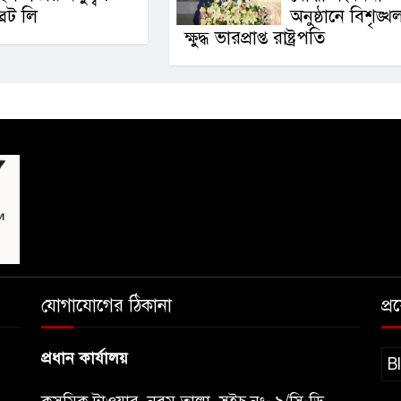
্রেট লি
অনুষ্ঠানে বিশৃঙ্খ
ক্ষুদ্ধ ভারপ্রাপ্ত রাষ্ট্রপতি
যোগাযোগের ঠিকানা
প্
প্রধান কার্যালয়
B
কসমিক টাওয়ার, নবম তালা, সুইচ নং- ৯/সি-ডি,