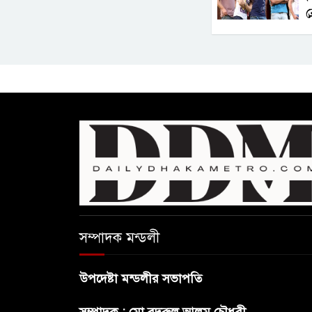
ব
সম্পাদক মন্ডলী
উপদেষ্টা মন্ডলীর সভাপতি
সম্পাদক : মো.বদরুল আলম চৌধুরী