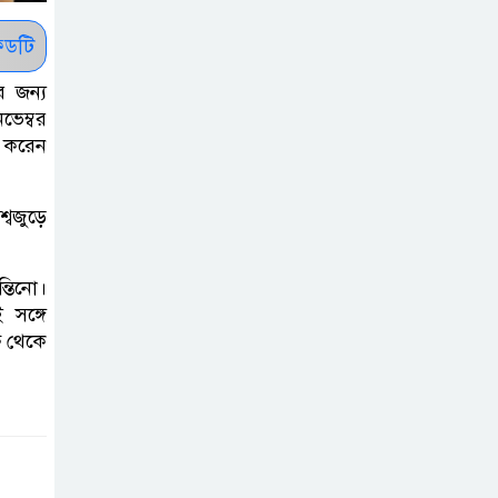
সাকিবকে সমর্থন
করায় অনুতপ্ত
ডটি
আসিফ আকবর ক্ষমা
র জন্য
চাইলেন
ভেম্বর
া করেন
কমনওয়েথ গেমসে
পদক শুন্যতা
্বজুড়ে
ঘুচানোর আক্ষেপে
বাংলাদেশ
্তিনো।
সঙ্গে
প্রথম শ্রেণি ছাড়া
ষ থেকে
অন্য সব শ্রেণিতে
হবে ভর্তি পরীক্ষা:
শিক্ষা মন্ত্রণালয়
কাউকে অসম্মান