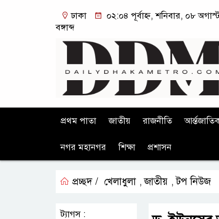
ঢাকা
০২:০৪ পূর্বাহ্ন, শনিবার, ০৮ অগা
বঙ্গাব্দ
প্রথম পাতা
জাতীয়
রাজনীতি
আর্ন্তজাতি
নগর মহানগর
শিক্ষা
প্রশাসন
প্রচ্ছদ /
খেলাধুলা
জাতীয়
টপ নিউজ
,
,
ট্যাগস :