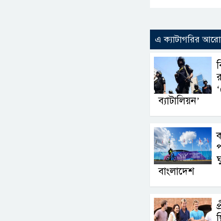
এ ক্যাটাগরির আর
ব
র
‘
ব্যাটালিয়ন’
প
ঘ
বাংলাদেশ
প
ছ