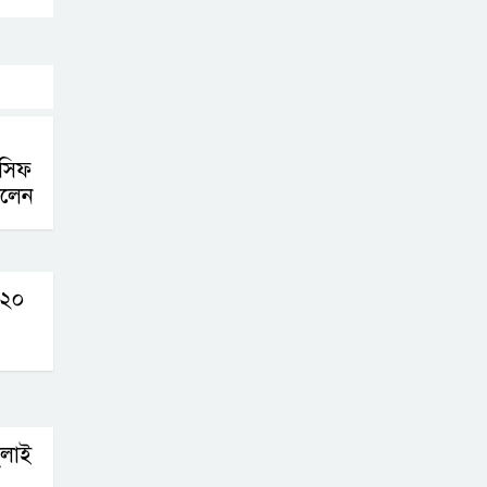
করতে নয়, জনগনের
অধিকার আদায়ে
এসেছিঃ জামাতের আমির
রাষ্ট্রপতি নির্বাচন ২০
আগষ্ট
আসিফ
ইলেন
প্রীতির সাথে প্রেম
নয় ছিল গভীর বন্ধুত্ব
: ব্রেট লি
ন ২০
জুলাই সনদ ও
জুলাই যোদ্ধা
সংবর্ধনা অনুষ্ঠানে
বিশৃঙ্খলায় ক্ষুদ্ধ ভারপ্রাপ্ত রাষ্ট্রপতি
ুলাই