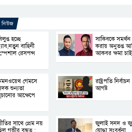
ো নিউজ
িলুপ্ত হচ্ছে
সাকিবকে সমর্থন
‍্যাব,নতুন বাহিনী
করায় অনুতপ্ত 
স্পেশাল রেসপন্স
আকবর ক্ষমা চা
কমনওয়েথ গেমসে
রাষ্ট্রপতি নির্বাচ
দক শুন্যতা
আগষ্ট
ুচানোর আক্ষেপে
্রীতির সাথে প্রেম নয়
জুলাই সনদ ও জ
িল গভীর বন্ধুত্ব :
যোদ্ধা সংবর্ধনা