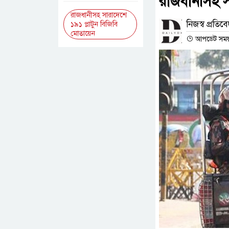
রাজধানীসহ স
রাজধানীসহ সারাদেশে
নিজস্ব প্রতিব
১৯১ প্লাটুন বিজিবি
মোতায়েন
আপডেট সময় :