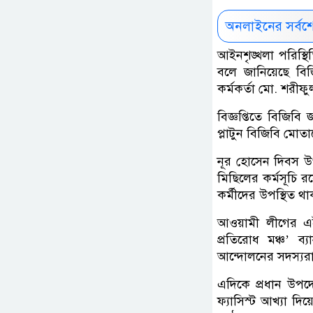
অনলাইনের সর্বশ
আইনশৃঙ্খলা পরিস্থিত
বলে জানিয়েছে ব
কর্মকর্তা মো. শরীফু
বিজ্ঞপ্তিতে বিজিবি
প্লাটুন বিজিবি মোতা
নূর হোসেন দিবস উপ
মিছিলের কর্মসূচি র
কর্মীদের উপস্থিত থ
আওয়ামী লীগের এই 
প্রতিরোধ মঞ্চ’ ব্
আন্দোলনের সদস্যরা গ
এদিকে প্রধান উপদ
ফ্যাসিস্ট আখ্যা দি