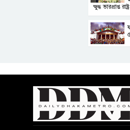
ক্ষুদ্ধ ভারপ্রাপ্ত রাষ্
ফ