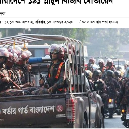
ারাদেশে ১৯১ প্লাটুন বিজিবি মোতায়েন
েদক
 ১২:১৬:৩৯ অপরাহ্ন, রবিবার, ১০ নভেম্বর ২০২৪
/
৩৪৩ বার পড়া হয়েছে