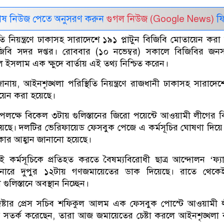
েষ নিউজ পেতে অনুসরণ করুন
গুগল নিউজ (Google News)
ফি
ি নিয়ন্ত্রণে ঢাকাসহ সারাদেশে ১৯১ প্লাটুন বিজিবি মোতায়েন করা 
িজিবি সদর দপ্তর। রোববার (১০ নভেম্বর) সকালে বিজিবির জন
ল ইসলাম এক ক্ষুদে বার্তায় এই তথ্য নিশ্চিত করেন।
 জানায়, আইনশৃঙ্খলা পরিস্থিতি নিয়ন্ত্রণে রাজধানী ঢাকাসহ সারাদে
য়েন করা হয়েছে।
লক্ষে বিকেল ৩টায় গুলিস্তানের জিরো পয়েন্টে আওয়ামী লীগের ব
য়েছে। দলটির ভেরিফায়েড ফেসবুক পেজে এ কর্মসূচির ঘোষণা দিয়ে
াকার আহ্বান জানানো হয়েছে।
কর্মসূচিকে প্রতিহত করতে বৈষম্যবিরোধী ছাত্র আন্দোলন ‘ফ্য
যানারে দুপুর ১২টায় গণজমায়েতের ডাক দিয়েছে। রাতে থেকেই
ুলিস্তানে অবস্থান নিচ্ছেন।
েষ্টার প্রেস সচিব শফিকুল আলম এক ফেসবুক পোস্টে আওয়ামী
য়ে সতর্ক করেছেন, তারা আজ জমায়েতের চেষ্টা করলে আইনশৃঙ্খলা 