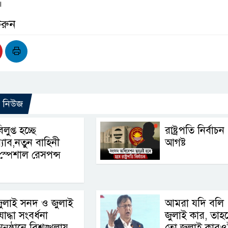
।
করুন
ো নিউজ
িলুপ্ত হচ্ছে
রাষ্ট্রপতি নির্বাচ
‍্যাব,নতুন বাহিনী
আগষ্ট
স্পেশাল রেসপন্স
ুলাই সনদ ও জুলাই
আমরা যদি বলি
োদ্ধা সংবর্ধনা
জুলাই কার, তাহ
নুষ্ঠানে বিশৃঙ্খলায়
তো জুলাই কারও