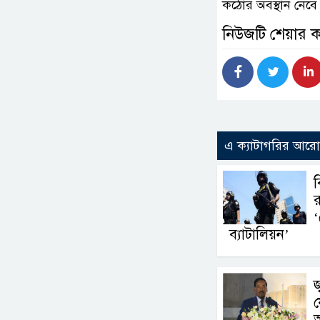
কঠোর অবস্থান নেবে
নিউজটি শেয়ার 
এ ক্যাটাগরির আর
ব
র
‘
ব্যাটালিয়ন’
জ
য
অ