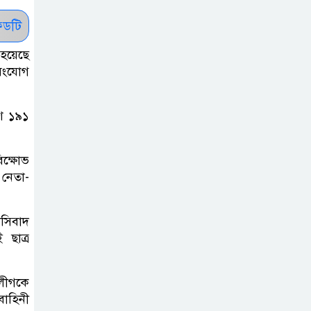
সাকিবকে সমর্থন
করায় অনুতপ্ত
ডটি
আসিফ আকবর ক্ষমা
হয়েছে
চাইলেন
সংযোগ
কমনওয়েথ গেমসে
শে ১৯১
পদক শুন্যতা
ঘুচানোর আক্ষেপে
বাংলাদেশ
িক্ষোভ
 নেতা-
প্রথম শ্রেণি ছাড়া
অন্য সব শ্রেণিতে
াসিবাদ
হবে ভর্তি পরীক্ষা:
 ছাত্র
শিক্ষা মন্ত্রণালয়
 লীগকে
কাউকে অসম্মান
বাহিনী