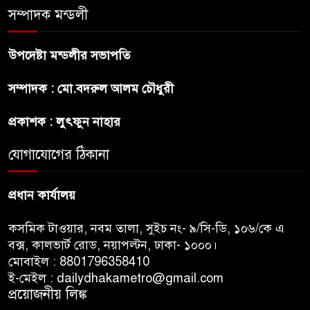
সম্পাদক মন্ডলী
গ্যাসের দাম বাড়লো ৭০ টাকা, সন্ধ্যা
থেকে কার্যকর
উপদেষ্টা মন্ডলীর সভাপতি
রাজধানীর উত্তরখানে
সম্পাদক : মো.বদরুল আলম চৌধুরী
পরিচ্ছন্নতাকর্মী-এলাকাবাসীর মধ্যে
সংঘর্ষ, প্রশাসক ও স্থানীয় এমপির’র
প্রকাশক : লুৎফুন নাহার
ওপর হামলার অভিযোগ
যোগাযোগের ঠিকানা
ভারতের রাজনীতিতে আবারো
উত্তাপ, এবারের ইস্যু ই-২০ পেট্রোল
প্রধান কার্যালয়
কসমিক টাওয়ার, নবম তালা, সুইচ নং- ৯/সি-ডি, ১০৬/কে এ
বক্স, কালভার্ট রোড, নয়াপল্টন, ঢাকা- ১০০০।
মোবাইল : 8801796358410
ই-মেইল : dailydhakametro@gmail.com
প্রয়োজনীয় লিঙ্ক