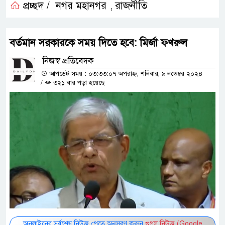
প্রচ্ছদ /
নগর মহানগর
রাজনীতি
,
বর্তমান সরকারকে সময় দিতে হবে: মির্জা ফখরুল
নিজস্ব প্রতিবেদক
আপডেট সময় : ০৩:৩৩:০৭ অপরাহ্ন, শনিবার, ৯ নভেম্বর ২০২৪
/
৩২১ বার পড়া হয়েছে
অনলাইনের সর্বশেষ নিউজ পেতে অনুসরণ করুন
গুগল নিউজ (Google