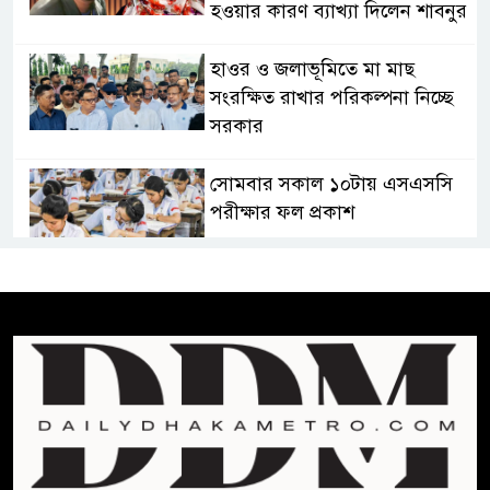
হওয়ার কারণ ব্যাখ্যা দিলেন শাবনুর
হাওর ও জলাভূমিতে মা মাছ
সংরক্ষিত রাখার পরিকল্পনা নিচ্ছে
সরকার
সোমবার সকাল ১০টায় এসএসসি
পরীক্ষার ফল প্রকাশ
চিকিৎসকদের পেশাগত দায়িত্বে
রাজনীতি যেন বাধা না হয় :
প্রধানমন্ত্রী
ফিফা সভাপতির বিরুদ্ধে এবার
‘নারী সংক্রান্ত অভিযোগ