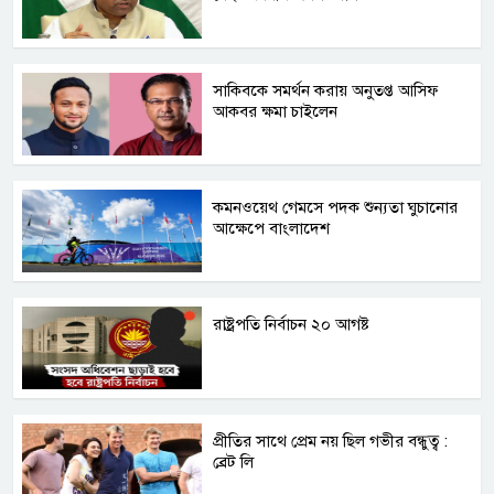
সাকিবকে সমর্থন করায় অনুতপ্ত আসিফ
আকবর ক্ষমা চাইলেন
কমনওয়েথ গেমসে পদক শুন্যতা ঘুচানোর
আক্ষেপে বাংলাদেশ
রাষ্ট্রপতি নির্বাচন ২০ আগষ্ট
প্রীতির সাথে প্রেম নয় ছিল গভীর বন্ধুত্ব :
ব্রেট লি