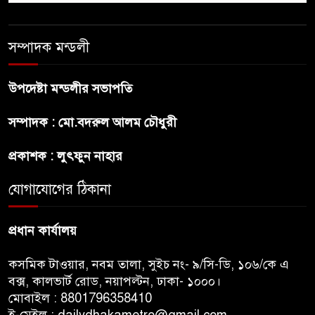
ছেলেকে নিয়ে রোনালদোর যে বড়
স্বপ্ন
সম্পাদক মন্ডলী
অস্ট্রেলিয়ার অখ্যাত একাদশের
কাছেই ধরাশায়ী বাংলাদেশ
উপদেষ্টা মন্ডলীর সভাপতি
সম্পাদক : মো.বদরুল আলম চৌধুরী
ট্রাম্পের ৪০ কোটি ডলারের ‘বলরুম
প্রকল্প’ আটকে দিলেন মার্কিন
প্রকাশক : লুৎফুন নাহার
আদালত
যোগাযোগের ঠিকানা
শেখ হাসিনার বক্তব্যে ভারতের
সমর্থন নেই : রণধীর জয়সওয়াল
প্রধান কার্যালয়
কসমিক টাওয়ার, নবম তালা, সুইচ নং- ৯/সি-ডি, ১০৬/কে এ
বক্স, কালভার্ট রোড, নয়াপল্টন, ঢাকা- ১০০০।
মোবাইল : 8801796358410