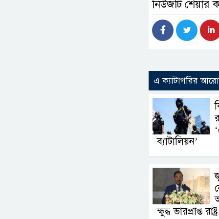
নিউজটি শেয়ার 
এ ক্যাটাগরির আর
ব
র
‘
ব্যাটালিয়ন’
জ
য
অ
ক্ষুদ্ধ ভারপ্রাপ্ত রাষ্