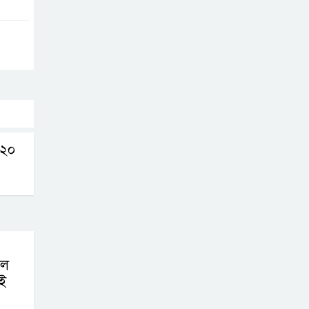
করতে নয়, জনগনের
অধিকার আদায়ে
এসেছিঃ জামাতের আমির
রাষ্ট্রপতি নির্বাচন ২০
আগষ্ট
প্রীতির সাথে প্রেম
ন ২০
নয় ছিল গভীর বন্ধুত্ব
: ব্রেট লি
জুলাই সনদ ও
জুলাই যোদ্ধা
সংবর্ধনা অনুষ্ঠানে
লে
ই
বিশৃঙ্খলায় ক্ষুদ্ধ ভারপ্রাপ্ত রাষ্ট্রপতি