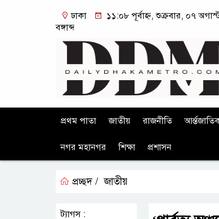
ঢাকা
১১:০৮ পূর্বাহ্ন, শুক্রবার, ০৭ অগ
বঙ্গাব্দ
প্রথম পাতা
জাতীয়
রাজনীতি
আর্ন্তজাতি
নগর মহানগর
শিক্ষা
প্রশাসন
প্রচ্ছদ /
জাতীয়
ট্যাগস :