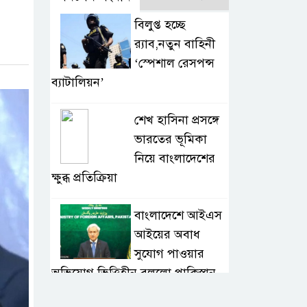
বিলুপ্ত হচ্ছে
র‍্যাব,নতুন বাহিনী
‘স্পেশাল রেসপন্স
ব্যাটালিয়ন’
শেখ হাসিনা প্রসঙ্গে
ভারতের ভূমিকা
নিয়ে বাংলাদেশের
ক্ষুব্ধ প্রতিক্রিয়া
বাংলাদেশে আইএস
আইয়ের অবাধ
সুযোগ পাওয়ার
অভিযোগ ভিত্তিহীন বললো পাকিস্তান