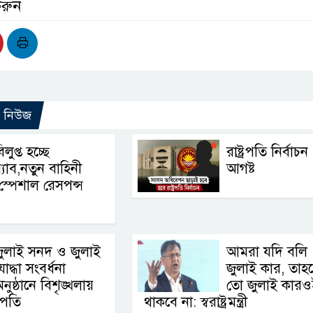
করুন
ো নিউজ
িলুপ্ত হচ্ছে
রাষ্ট্রপতি নির্বাচ
‍্যাব,নতুন বাহিনী
আগষ্ট
স্পেশাল রেসপন্স
ুলাই সনদ ও জুলাই
আমরা যদি বলি
োদ্ধা সংবর্ধনা
জুলাই কার, তাহ
নুষ্ঠানে বিশৃঙ্খলায়
তো জুলাই কারও
ট্রপতি
থাকবে না: স্বরাষ্ট্রমন্ত্রী