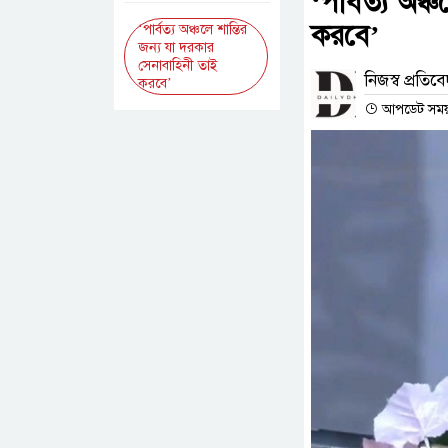
‘পার্বত্য অঞ
করবে’
‘পার্বত্য অঞ্চলে শান্তির
জন্য যা দরকার
সেনাবাহিনী তাই
নিজস্ব প্রতিব
করবে’
আপডেট সময় :