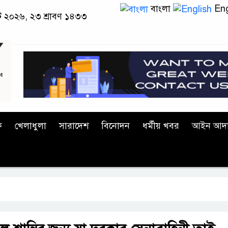
বাংলা
Eng
াস্ট ২০২৬, ২৩ শ্রাবণ ১৪৩৩
ক
খেলাধুলা
সারাদেশ
বিনোদন
ধর্মীয় খবর
আইন আদ