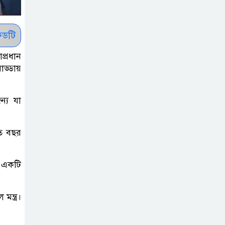
সাকিবকে সমর্থন
করায় অনুতপ্ত
আসিফ আকবর ক্ষমা
ডটি
চাইলেন
প্রধান
ড্ডায়
কমনওয়েথ গেমসে
পদক শুন্যতা
ন্য যা
ঘুচানোর আক্ষেপে
বাংলাদেশ
তি বছর
প্রথম শ্রেণি ছাড়া
অন্য সব শ্রেণিতে
ে একটি
হবে ভর্তি পরীক্ষা:
শিক্ষা মন্ত্রণালয়
ন্ত্র।
কাউকে অসম্মান