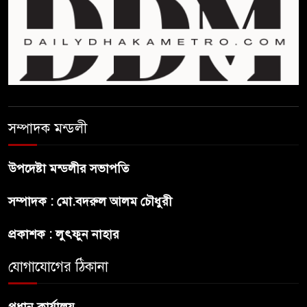
হাওর ও জলাভূমিতে মা মাছ
সংরক্ষিত রাখার পরিকল্পনা নিচ্ছে
সরকার
সোমবার সকাল ১০টায় এসএসসি
পরীক্ষার ফল প্রকাশ
সম্পাদক মন্ডলী
চিকিৎসকদের পেশাগত দায়িত্বে
রাজনীতি যেন বাধা না হয় :
উপদেষ্টা মন্ডলীর সভাপতি
প্রধানমন্ত্রী
সম্পাদক : মো.বদরুল আলম চৌধুরী
ফিফা সভাপতির বিরুদ্ধে এবার
প্রকাশক : লুৎফুন নাহার
‘নারী সংক্রান্ত অভিযোগ
যোগাযোগের ঠিকানা
ছেলেকে নিয়ে রোনালদোর যে বড়
স্বপ্ন
প্রধান কার্যালয়