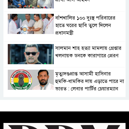
বাঁশখালির ১০০ দুঃস্থ পরিবারের
হাতে ঘরের ছাবি তুলে দিলেন
প্রধানমন্ত্রী
সালমান শাহ হত্যা মামলায় গ্রেপ্তার
খলনায়ক ডনকে কারাগারে প্রেরণ
মৃত্যুদণ্ডপ্রাপ্ত আসামী হাসিনার
হুমকি-ধামকির দায় এড়াতে পারে না
ভারত : লেবার পার্টির চেয়ারম্যান
সালমান শাহর রহস্যমৃত্যুতে
রাজসাক্ষী রিজভীর বক্তব্যে ক্ষুব্ধ
হওয়ার কারণ ব্যাখ্যা দিলেন শাবনুর