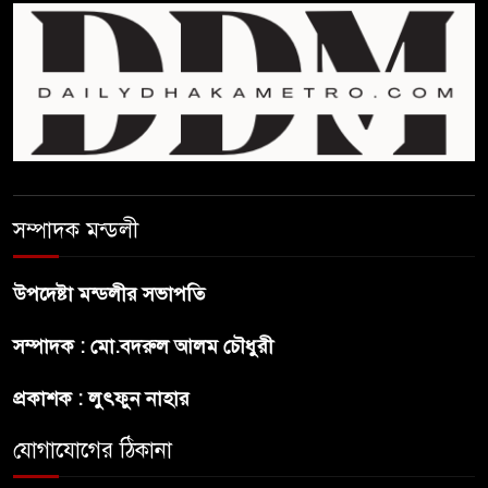
জুলাই সনদ ও জুলাই যোদ্ধা সংবর্ধনা
অনুষ্ঠানে বিশৃঙ্খলায় ক্ষুদ্ধ ভারপ্রাপ্ত
রাষ্ট্রপতি
আমরা যদি বলি জুলাই কার, তাহলে
তো জুলাই কারওই থাকবে না:
স্বরাষ্ট্রমন্ত্রী
সম্পাদক মন্ডলী
ফ্যাসিবাদ মুক্ত দিবস ৫ আগস্ট
উপদেষ্টা মন্ডলীর সভাপতি
শেখ হাসিনার বক্তব্য প্রচার করলেই
সম্পাদক : মো.বদরুল আলম চৌধুরী
ব্যবস্থা নিবে সরকার : প্রধানমন্ত্রীর
উপদেষ্টা
প্রকাশক : লুৎফুন নাহার
যোগাযোগের ঠিকানা
বাংলাদেশে বিনিয়োগ ও দক্ষ শ্রমিক
নিতে আগ্রহী সৌদি আরব