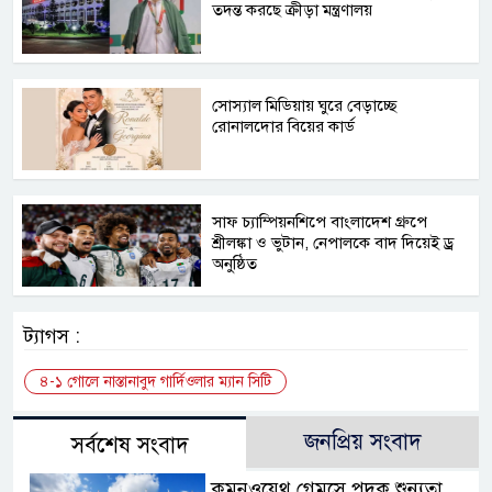
তদন্ত করছে ক্রীড়া মন্ত্রণালয়
সোস্যাল মিডিয়ায় ঘুরে বেড়াচ্ছে
রোনালদোর বিয়ের কার্ড
সাফ চ্যাম্পিয়নশিপে বাংলাদেশ গ্রুপে
শ্রীলঙ্কা ও ভুটান, নেপালকে বাদ দিয়েই ড্র
অনুষ্ঠিত
ট্যাগস :
৪-১ গোলে নাস্তানাবুদ গার্দিওলার ম্যান সিটি
জনপ্রিয় সংবাদ
সর্বশেষ সংবাদ
কমনওয়েথ গেমসে পদক শুন্যতা