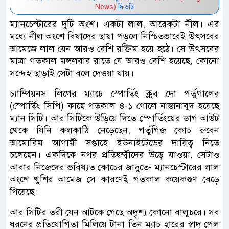
News)
ফিডটি
ম্যানচেস্টারের দুটি অংশ। একটা লাল, আরেকটা নীল। এর
মধ্যে নীল অংশে বিষাদের ছায়া পড়লে নিশ্চিতভাবেই উৎসবের
আমেজে লাল যেন আরও বেশি রক্তিম হয়ে হঠে। সে উৎসবের
মাত্রা গতকাল মঙ্গলবার রাতে যে আরও বেশি হয়েছে, কোনো
সন্দেহ ছাড়াই সেটা বলে দেওয়া যায়।
চ্যাম্পিয়নস লিগের ম্যাচে স্পোর্তিং ক্লুব দো পর্তুগালের
(স্পোর্তিং সিপি) কাছে গতকাল ৪-১ গোলে নাস্তানাবুদ হয়েছে
ম্যান সিটি। আর সিটিকে উড়িয়ে দিতে স্পোর্তিংয়ের ডাগ আউট
থেকে যিনি কলকাঠি নেড়েছেন, পর্তুগিজ কোচ রুবেন
আমোরিম আগামী সপ্তাহে ইউনাইটেডের দায়িত্ব নিতে
চলেছেন। একদিকে নগর প্রতিদ্বন্দ্বীদের উড়ে যাওয়া, সেটাও
আবার নিজেদের ভবিষ্যত কোচের জাদুতে- ম্যানচেস্টারের লাল
অংশে খুশির আমেজ সে কারণেই গতকাল কয়েকগুণ বেড়ে
গিয়েছে।
আর সিটির তরী যেন আটকে গেছে অদৃশ্য কোনো বালুচরে। সব
ধরনের প্রতিযোগিতা মিলিয়ে টানা তিন ম্যাচ হারের স্বাদ পেল