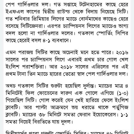
পেপ গার্দিওলার দল। গত সপ্তাহে টটেনহামের কাছে হেরে
ইএফএল কাপের দ্বিতীয় রাউন্ড থেকে বিদায় নিয়েছে সিটি।
গত শনিবার প্রিমিয়ার লিগের ম্যাচে বোর্নমাথের কাছেও হেরে
বসেছে সিটিজেনরা। এরপর চ্যাম্পিয়নস লিগের ম্যাচেও ভাগ্য
বদল হলো না গার্দিওলার দলের। গতকাল স্পোর্তিং সিপির
কাছে হেরেই বসল ৪-১ ব্যবধানে।
এমন পরাজয় সিটির কাছে অচেনাই মনে হতে পারে। ২০১৬
সালের পর চ্যাম্পিয়নস লিগে এবারই প্রথম চার গোল খেল
ইংলিশ পরাশক্তিরা। আর ২০১৮ সালের এপ্রিলের পর এই
প্রথম টানা তিন ম্যাচে হারের তেতো স্বাদ পেল গার্দিওলার দল।
অথচ গতকাল সিটির শুরুটা হয়েছিল দুর্দান্ত। ম্যাচের মাত্র ৪
মিনিটেই ফিল ফোডেনের দারুণ এক গোলে এগিয়ে (১-০)
গিয়েছিল সিটি। গোল করেই যেন খেই হারিয়ে ফেলে ইংলিশ
ক্লাবটি। আর পাল্টা আক্রমণে ভয় ধরাতে থাকে পর্তুগিজ
ক্লাবটি। ম্যাচের ৩৮ মিনিটে সমতা ফেরান ইয়োকেরেস। ১-১
সমতা নিয়েই বিরতিতে যায় দুদল।
দ্বিতীয়ার্ধের পুরো গল্পটা স্পোর্তিং সিপির। ম্যাচের ৪৬ মিনিটে