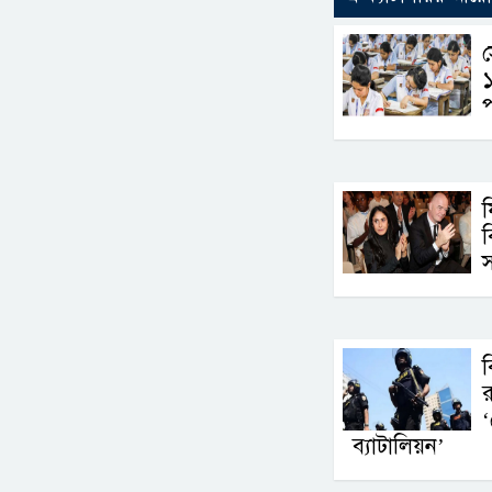
প
ব
স
ব
র
‘
ব্যাটালিয়ন’