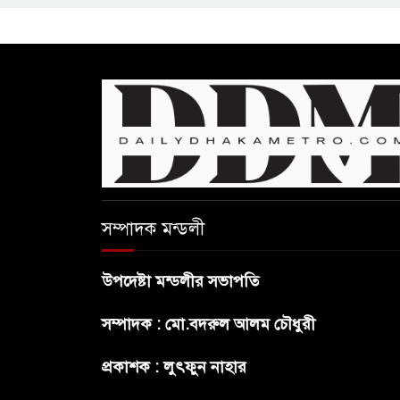
সম্পাদক মন্ডলী
উপদেষ্টা মন্ডলীর সভাপতি
সম্পাদক : মো.বদরুল আলম চৌধুরী
প্রকাশক : লুৎফুন নাহার