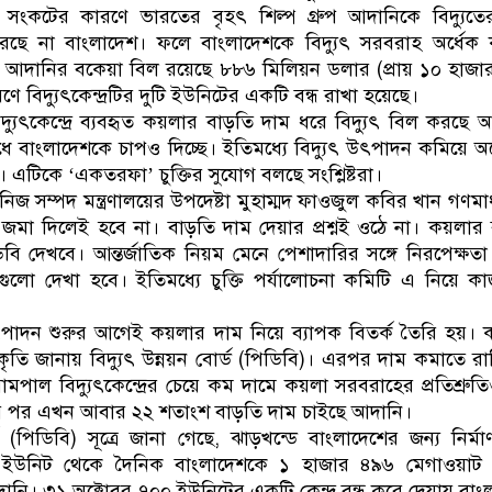
িক সংকটের কারণে ভারতের বৃহৎ শিল্প গ্রুপ আদানিকে বিদ্যুত
ছে না বাংলাদেশ। ফলে বাংলাদেশকে বিদ্যুৎ সরবরাহ অর্ধেক 
ি। আদানির বকেয়া বিল রয়েছে ৮৮৬ মিলিয়ন ডলার (প্রায় ১০ হাজ
 বিদ্যুৎকেন্দ্রটির দুটি ইউনিটের একটি বন্ধ রাখা হয়েছে।
্যুৎকেন্দ্রে ব্যবহৃত কয়লার বাড়তি দাম ধরে বিদ্যুৎ বিল করছে 
 বাংলাদেশকে চাপও দিচ্ছে। ইতিমধ্যে বিদ্যুৎ উৎপাদন কমিয়ে অর
। এটিকে ‘একতরফা’ চুক্তির সুযোগ বলছে সংশ্লিষ্টরা।
 খনিজ সম্পদ মন্ত্রণালয়ের উপদেষ্টা মুহাম্মদ ফাওজুল কবির খান গণমা
জমা দিলেই হবে না। বাড়তি দাম দেয়ার প্রশ্নই ওঠে না। কয়লার
বি দেখবে। আন্তর্জাতিক নিয়ম মেনে পেশাদারির সঙ্গে নিরপেক্ষত
য়গুলো দেখা হবে। ইতিমধ্যে চুক্তি পর্যালোচনা কমিটি এ নিয়ে কা
ৎপাদন শুরুর আগেই কয়লার দাম নিয়ে ব্যাপক বিতর্ক তৈরি হয়।
ীকৃতি জানায় বিদ্যুৎ উন্নয়ন বোর্ড (পিডিবি)। এরপর দাম কমাতে র
মপাল বিদ্যুৎকেন্দ্রের চেয়ে কম দামে কয়লা সরবরাহের প্রতিশ্রুত
 পর এখন আবার ২২ শতাংশ বাড়তি দাম চাইছে আদানি।
্ড (পিডিবি) সূত্রে জানা গেছে, ঝাড়খন্ডে বাংলাদেশের জন্য নির্ম
 দুই ইউনিট থেকে দৈনিক বাংলাদেশকে ১ হাজার ৪৯৬ মেগাওয়াট ব
ি। ৩১ অক্টোবর ৭০০ ইউনিটের একটি কেন্দ্র বন্ধ করে দেয়ায় বাং