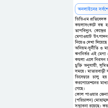
অনলাইনের সর্বশ
ডিডিএম প্রতিবেদক 
কয়লাসংকটে বন্ধ হ
তাপবিদ্যুৎ কেন্দ
মেগাওয়াট উৎপাদন 
নিয়েও দেখা দিয়েছে 
অনিয়ম-দুর্নীতি ও
ঋণনির্ভর এই মেগা প
কয়লা এলে নিরসন হ
চুক্তি অনুযায়ী, 
সময়ে। মাতারবাড়ী 
ডিসেম্বরে চালু হ
করপোরেশনের মাধ্য
গেছে।
কোল পাওয়ার জেনারে
(পরিচালন) মোহাম্
সম্ভাবনা রয়েছে। কয়ল