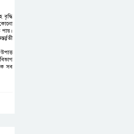
বৃদ্ধি
 কোনো
ি পায়।
্র্বতী
উপাত্ত
 বিভাগ
িকে সব