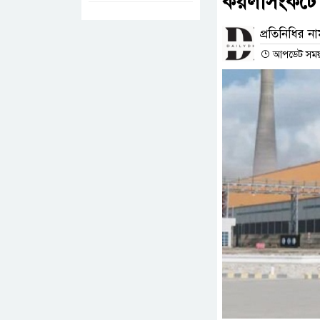
কয়লাসংকটে মা
প্রতিনিধির ন
আপডেট সময় :