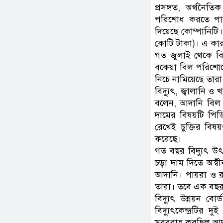
প্রসঙ্গত, অর্থনৈত
পরিশোধ করতে পার
দিয়েছে কোম্পানিট
কোটি টাকা)। এ কারণে
গত জুলাই থেকে বিদ
বকেয়া বিল পরিশোধে
নিচে নামিয়েছে তারা
বিদ্যুৎ, জ্বালানি ও
বলেন, আদানি বিল 
দামের বিষয়টি পিডি
রেখেই চুক্তির বিষ
করেছে।
গত বছর বিদ্যুৎ উ
চড়া দাম দিতে অস্ব
আদানি। পায়রা ও রা
তারা। তবে এক বছর
বিদ্যুৎ উন্নয়ন বোর
বিদ্যুৎকেন্দ্রটির
সরবরাহ করছিল আদান