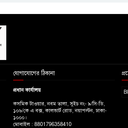
যোগাযোগের ঠিকানা
প্
প্রধান কার্যালয়
B
কসমিক টাওয়ার, নবম তালা, সুইচ নং- ৯/সি-ডি,
১০৬/কে এ বক্স, কালভার্ট রোড, নয়াপল্টন, ঢাকা-
১০০০।
মোবাইল : 8801796358410