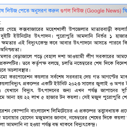
েষ নিউজ পেতে অনুসরণ করুন
গুগল নিউজ (Google News)
ফি
:
য়ে গেছে কক্সবাজারের মহেশখালী উপজেলার মাতারবাড়ী কয়লাভি
্রের দুইটি ইউনিটের উৎপাদন। পুরোপুরি আমদানি নির্ভর ১ হাজ
ক্ষমতার এই বিদ্যুৎকেন্দ্র কবে আবার উৎপাদনে আসতে পারবে ক
অনিশ্চয়তা।
 মামলার বেড়াজালে পড়ে বেহাল দশা আওয়ামী লীগ সরকারের আমল
্রকল্পটির। তবে কর্তৃপক্ষ বলছে, চলতি নভেম্বরের শেষ দিকে বিদে
বে অচলাবস্থার।
সুমিতমো করপোরেশন কয়লার সর্বশেষ সরবরাহ দেয় গত আগস্টের মা
কয়লাবিদ্যুৎ প্রকল্পের একটি ইউনিট ২০২৩ সালের জুলাই ও অপর
য়। যেখানে বিদ্যুৎ উৎপাদনের জন্য এখন পর্যন্ত জাপানের স
মে আনা হয় ২২ লাখ ৫ হাজার টন কয়লা। সেই মজুদ পুরোপুরি শ
শন কোম্পানি বাংলাদেশ লিমিটেডের এ প্রকল্পের তত্ত্বাবধায়ক প্
মদ মনোয়ার হোসেন মজুমদার জানান, নভেম্বরের শেষের দিকে কয়ল
া আমদানি না হওয়া পর্যন্ত বন্ধ থাকবে বিদ্যুৎকেন্দ্র।