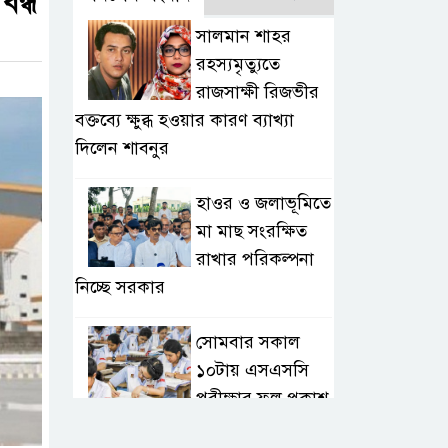
বন্ধ
সালমান শাহর
রহস্যমৃত্যুতে
রাজসাক্ষী রিজভীর
বক্তব্যে ক্ষুব্ধ হওয়ার কারণ ব্যাখ্যা
দিলেন শাবনুর
হাওর ও জলাভূমিতে
মা মাছ সংরক্ষিত
রাখার পরিকল্পনা
নিচ্ছে সরকার
সোমবার সকাল
১০টায় এসএসসি
পরীক্ষার ফল প্রকাশ