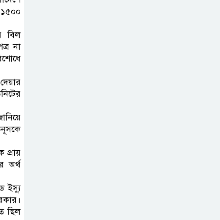
 ১৫০০
ে বিল
্র না
রিশোধে
 দেয়ার
নিটের
জানিয়ে
উনূসকে
 প্রায়
 অর্থ
 ইস্যু
সরকার।
িত ছিল