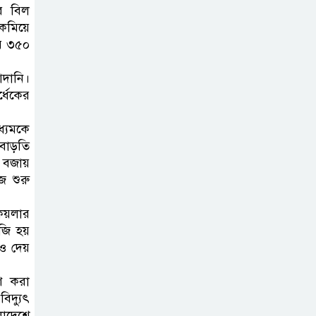
ের বিল
ট্রাম্পের ৪০ কোটি
কমিয়ে
ডলারের ‘বলরুম
ার ৩৫০
প্রকল্প’ আটকে
আদানি।
দিলেন মার্কিন আদালত
্ধেকের
শেখ হাসিনার
ধ্যমকে
বক্তব্যে ভারতের
 বাড়তি
সমর্থন নেই : রণধীর
া বজায়
জয়সওয়াল
জ শুরু
 কয়লার
শেখ হাসিনা দেশে
াজি হয়
ফিরে আসুক,
িও দেয়
গণহত্যার দায়ে
কারাগারে যাক : আইনমন্ত্রী
াণ করা
িদ্যুৎ
লাদেশে