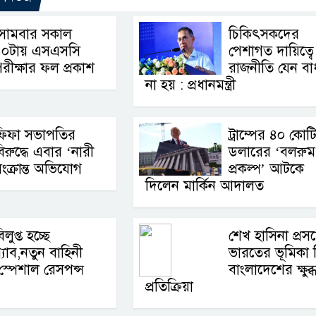
সোমবার সকাল
চিকিৎসকদের
১০টায় এসএসসি
পেশাগত দায়িত্বে
রীক্ষার ফল প্রকাশ
রাজনীতি যেন বা
না হয় : প্রধানমন্ত্রী
ফিফা সভাপতির
ট্রাম্পের ৪০ কোট
িরুদ্ধে এবার ‘নারী
ডলারের ‘বলরুম
ংক্রান্ত অভিযোগ
প্রকল্প’ আটকে
দিলেন মার্কিন আদালত
িলুপ্ত হচ্ছে
শেখ হাসিনা প্রসঙ্
‍্যাব,নতুন বাহিনী
ভারতের ভূমিকা 
স্পেশাল রেসপন্স
বাংলাদেশের ক্ষুব্
প্রতিক্রিয়া