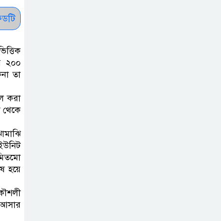
চিকিৎসকদের
পেশাগত দায়িত্বে
ডটি
রাজনীতি যেন বাধা
না হয় : প্রধানমন্ত্রী
ত্তিক
ার ২০০
ফিফা সভাপতির
িনা তা
বিরুদ্ধে এবার ‘নারী
ে করা
সংক্রান্ত অভিযোগ
শ থেকে
ছেলেকে নিয়ে
ঝামাঝি
রোনালদোর যে বড়
 ইউনিট
স্বপ্ন
ুমিতমো
েষ হয়ে
অস্ট্রেলিয়ার অখ্যাত
রকৌশলী
একাদশের কাছেই
া আসার
ধরাশায়ী বাংলাদেশ