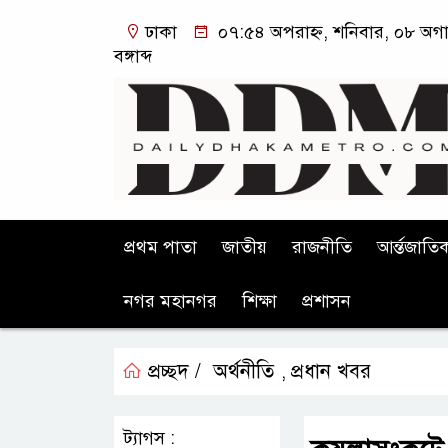
ঢাকা
০৭:৫৪ অপরাহ্ন, শনিবার, ০৮ অগা
বঙ্গাব্দ
প্রথম পাতা
জাতীয়
রাজনীতি
আর্ন্তজাতি
নগর মহানগর
শিক্ষা
প্রশাসন
প্রচ্ছদ /
অর্থনীতি
প্রধান খবর
,
ট্যাগস :