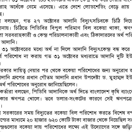
বরাহ অর্ধেকে নেমে এসেছে। এতে দেশে লোডশেডিং বেড়ে প্রায়
ে।
ারা বলছেন, গত ২৭ অক্টোবর আদানি বিদ্যুৎসচিবকে চিঠি দিয়
নায়। চিঠিতে পিডিবির বিপুল পরিমাণ বিল বকেয়া থাকা, ঋণপত
 সরবরাহকারী ও কেন্দ্র পরিচালনাকারী এবং ঠিকাদারদের অর্থ প
য় আদানি।
৩১ অক্টোবরের মধ্যে অর্থ না দিলে আদানি বিদ্যুৎকেন্দ্র বন্ধ করে
থ পরিশোধ না করায় গত ৩১ অক্টোবর মধ্যরাতে আদানি দুটি ইউ
।
ী সরকার দায়িত্ব নেয়ার পর থেকে বকেয়া পরিশোধের জন্য অনুরোধ 
ি গ্রুপের প্রধান গৌতম আদানি প্রধান উপদেষ্টা ড. মুহাম্মদ ই
র অর্থ পরিশোধের অনুরোধ জানিয়েছিলেন।
মকর্তারা বলছেন, পিডিবি আদানিকে অর্থ দিতে বাংলাদেশ কৃষি ব্যাংকে
কার ঋণপত্র খোলে। তবে ডলার-সংকটের কারণে সেই ঋণপত্রের
।
ীগ সরকারের সময় বিদ্যুতের বকেয়া বিল পরিশোধ করতে বিশেষ বন্ড
্ডের মাধ্যমে ২০ হাজার ৬২০ কোটি টাকা বাজার থেকে নিয়েছিল 
েন্দ্রগুলোর বকেয়া দায় পরিশোধের লক্ষ্যে এই উদ্যোগের সঙ্গে জড়