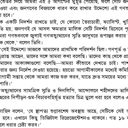
র ভেতর দিয়ে আমরা এই ৫ আগস্টের মুহূর্ত পেয়েছি, ফলে সেটি 
ে দেওয়া এবং জনগণের বিজয়কে ধারণ করে রাখার উদ্দেশ্যে এই গ
া হবে।’
 একটি নিদর্শন রাখতে চাই, যে কোনো স্বৈরাচারী, ফ্যাসিস্ট, খুনি র
ি হয়; জনগণই যে আসল ক্ষমতার মালিক সেটি নিদর্শন হিসেবে প
া গণভবনকে জুলাই গণঅভ্যুত্থানের স্মৃতি জাদুঘরে রূপান্তর করার সিদ
্ষ থেকে,’ বলেন তিনি।
েই উদ্দেশ্যে আজকে আমাদের প্রাথমিক পরিদর্শন ছিল। গণপূর্ত ও স্
্বপ্রাপ্ত আছেন, তাদের সঙ্গে আমরা কথা বলেছি। তাদের কাছ থেকে প্
আমাদের আকাঙ্ক্ষাগুলো বলেছি—আমরা কীভাবে দেখতে চাই। পাশ
করার জন্য নির্দেশ দেওয়া হয়েছে। হয়তো আগামীকালের মধ্যেই কমি
গামী সপ্তাহ থেকে আমরা কাজ শুরু করব, যাতে দ্রুত সময়ের মধ্য
পারি।’
অভ্যুত্থানের সামগ্রিক স্মৃতি ও দিনলিপি, আন্দোলনে শহীদদের তা
ছরের নিপীড়ন-গুম-বিচারবহির্ভূত হত্যার চিত্র তুলে ধরা হবে বলেও
নাহিদ বলেন, ‘যে স্থাপত্য ভগ্নাবশেষ অবস্থায় আছে, সেটিকে সেই অ
 হবে। এখানে কিছু ডিজিটাল রিপ্রেজেন্টেশনও থাকবে। গত ১৬
লে ধরার চেষ্টা করব।’