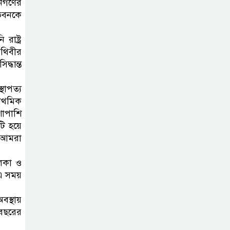
জনগণের
গ্যাসের দাম বাড়লো
ণভবনকে
৭০ টাকা, সন্ধ্যা
থেকে কার্যকর
াষ্ট্র
ৃথিবীর
্ধান্ত
রাজধানীর
উত্তরখানে
থাপত্য
পরিচ্ছন্নতাকর্মী-
রাথমিক
এলাকাবাসীর মধ্যে সংঘর্ষ, প্রশাসক ও
াপাশি
স্থানীয় এমপির’র ওপর হামলার
টি হয়ে
অভিযোগ
ে আমরা
লিকা ও
ভারতের
 এ সময়
রাজনীতিতে আবারো
উত্তাপ, এবারের ইস্যু
বস্থায়
ই-২০ পেট্রোল
 বছরের