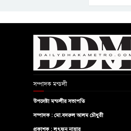
সম্পাদক মন্ডলী
উপদেষ্টা মন্ডলীর সভাপতি
সম্পাদক : মো.বদরুল আলম চৌধুরী
প্রকাশক : লুৎফুন নাহার