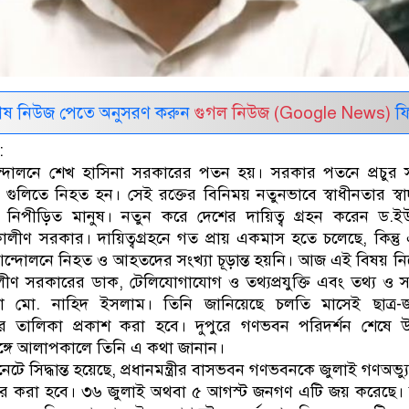
েষ নিউজ পেতে অনুসরণ করুন
গুগল নিউজ (Google News)
ফি
:
্দোলনে শেখ হাসিনা সরকারের পতন হয়। সরকার পতনে প্রচুর স
র গুলিতে নিহত হন। সেই রক্তের বিনিময় নতুনভাবে স্বাধীনতার স্ব
ও নিপীড়িত মানুষ। নতুন করে দেশের দায়িত্ব গ্রহন করেন ড.ই
র্তীকালীণ সরকার। দায়িত্বগ্রহনে গত প্রায় একমাস হতে চলেছে, কিন্ত
র আন্দোলনে নিহত ও আহতদের সংখ্যা চূড়ান্ত হয়নি। আজ এই বিষয় নি
ীকালীণ সরকারের ডাক, টেলিযোগাযোগ ও তথ্যপ্রযুক্তি এবং তথ্য ও সম্
েষ্টা মো. নাহিদ ইসলাম। তিনি জানিয়েছে চলতি মাসেই ছাত্র
 তালিকা প্রকাশ করা হবে। দুপুরে গণভবন পরিদর্শন শেষে উপ
সঙ্গে আলাপকালে তিনি এ কথা জানান।
টে সিদ্ধান্ত হয়েছে, প্রধানমন্ত্রীর বাসভবন গণভবনকে জুলাই গণঅভ্যুত
পান্তর করা হবে। ৩৬ জুলাই অথবা ৫ আগস্ট জনগণ এটি জয় করেছে