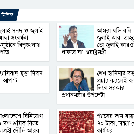
ো নিউজ
ুলাই সনদ ও জুলাই
আমরা যদি বলি
োদ্ধা সংবর্ধনা
জুলাই কার, তাহ
নুষ্ঠানে বিশৃঙ্খলায়
তো জুলাই কারও
ট্রপতি
থাকবে না: স্বরাষ্ট্রমন্ত্রী
্যাসিবাদ মুক্ত দিবস
শেখ হাসিনার বক্ত
৫ আগস্ট
প্রচার করলেই ব্যব
নিবে সরকার :
প্রধানমন্ত্রীর উপদেষ্টা
াংলাদেশে বিনিয়োগ
গ্যাসের দাম বা
 দক্ষ শ্রমিক নিতে
৭০ টাকা, সন্ধ্যা 
আগ্রহী সৌদি আরব
কার্যকর