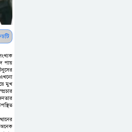
দিবস ৫ আগস্ট
শেখ হাসিনার বক্তব্য
প্রচার করলেই
ডটি
ব্যবস্থা নিবে সরকার
: প্রধানমন্ত্রীর উপদেষ্টা
ংখ্যক
াদ পায়
বাংলাদেশে
উনুসের
বিনিয়োগ ও দক্ষ
ু এখনো
শ্রমিক নিতে আগ্রহী
য়ে মুখ
সৌদি আরব
প্রচার
-জনতার
ব্রাজিলের
স্থিত
ফুটবলারকে গুলি
্থানের
করে হত্যা
। অনেক