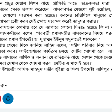
ে প্রচুর দেয়াল লিখন আছে, গ্রাফিতি আছে। ছাত্র-জনতা যারা
াদের ক্ষোভ প্রকাশ করেছেন। আসবাবপত্র যেগুলো লুট হয়েছিল,
 সেগুলো সংরক্ষণ করা হয়েছে। ভবনের চারিদিকে মানুষের ক্
 আমরা চেষ্টা করব সেই ক্ষোভ সংরক্ষণ করেই জাদুঘর করার।’
্রীর বাসভবন কোথায় হবে সে ব্যাপারে কোনো সিদ্ধান্ত হয়েছে কি না
যমকর্মীদের বলেন, ‘পরবর্তী প্রধানমন্ত্রীর বাসভবনের বিষয়ে পরব
র প্রধান উপদেষ্টা ড. মুহাম্মদ ইউনূস যমুনাতেই থাকবেন।’
্রায় শেষের দিকে জানিয়ে নাহিদ বলেন, ‘শহীদ পরিবার নিয়ে 
সভা করব। ফাউন্ডেশনের কার্যক্রম চলছে, সেটির ঘোষণা হবে।
ি আমাদের আর্থিক ও অন্যান্য যে প্রতিশ্রুতি আছে, সেখান থেকে দেও
রা সেখান থেকে ঘোষণা করব। সেটিও এ মাসেই হবে।’
া উপদেষ্টা আসিফ মাহমুদ সজীব ভূঁইয়া ও শিল্প উপদেষ্টা আদিলুর
।
করুন