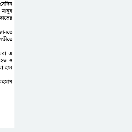
 সেদিন
 মানুষ
ষোভের
 জানতে
র্তীতে
আমরা এ
 আহত ও
য়া হবে
 রহমান