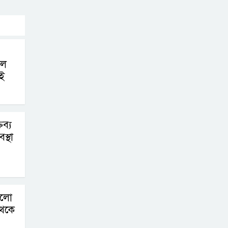
লে
ই
ব্য
স্থা
ড়লো
থেকে