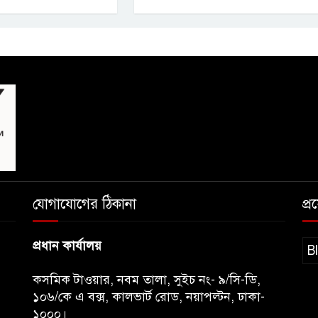
যোগাযোগের ঠিকানা
প্
প্রধান কার্যালয়
B
কসমিক টাওয়ার, নবম তালা, সুইচ নং- ৯/সি-ডি,
১০৬/কে এ বক্স, কালভার্ট রোড, নয়াপল্টন, ঢাকা-
১০০০।