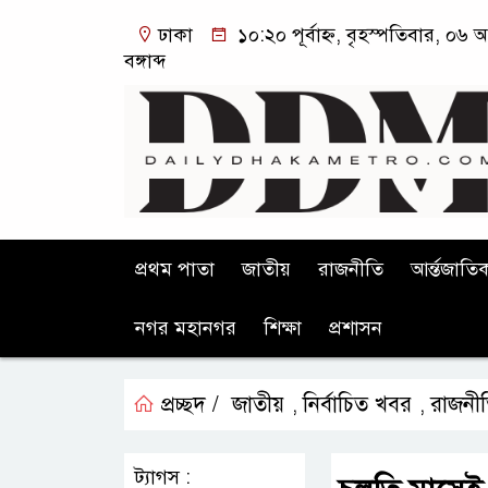
ঢাকা
১০:২০ পূর্বাহ্ন, বৃহস্পতিবার, ০৬
বঙ্গাব্দ
প্রথম পাতা
জাতীয়
রাজনীতি
আর্ন্তজাতি
নগর মহানগর
শিক্ষা
প্রশাসন
প্রচ্ছদ /
জাতীয়
নির্বাচিত খবর
রাজনী
,
,
ট্যাগস :