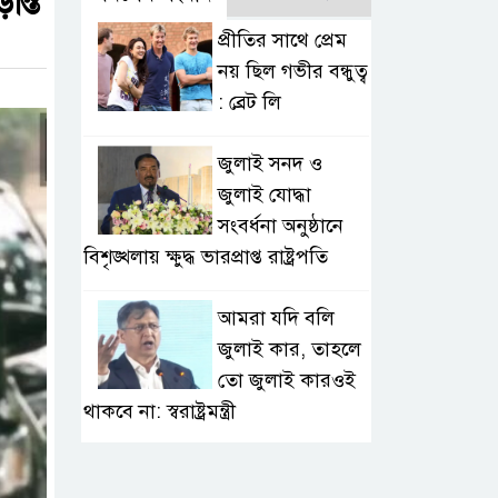
ন্ত
প্রীতির সাথে প্রেম
নয় ছিল গভীর বন্ধুত্ব
: ব্রেট লি
জুলাই সনদ ও
জুলাই যোদ্ধা
সংবর্ধনা অনুষ্ঠানে
বিশৃঙ্খলায় ক্ষুদ্ধ ভারপ্রাপ্ত রাষ্ট্রপতি
আমরা যদি বলি
জুলাই কার, তাহলে
তো জুলাই কারওই
থাকবে না: স্বরাষ্ট্রমন্ত্রী
ফ্যাসিবাদ মুক্ত