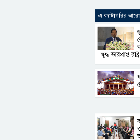
এ ক্যাটাগরির আর
জ
য
অ
ক্ষুদ্ধ ভারপ্রাপ্ত রাষ্
ফ
ব
ও