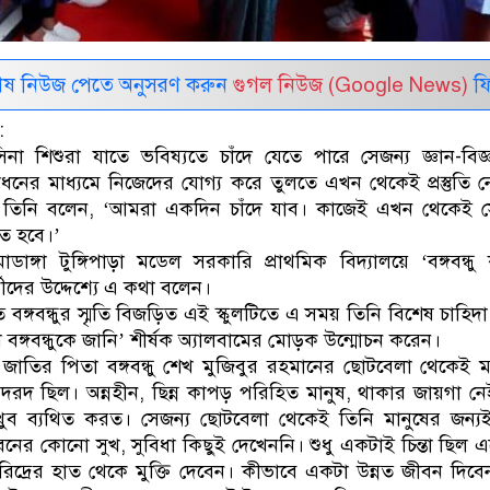
েষ নিউজ পেতে অনুসরণ করুন
গুগল নিউজ (Google News)
ফি
:
হাসিনা শিশুরা যাতে ভবিষ্যতে চাঁদে যেতে পারে সেজন্য জ্ঞান-বিজ
ধনের মাধ্যমে নিজেদের যোগ্য করে তুলতে এখন থেকেই প্রস্তুতি 
। তিনি বলেন, ‘আমরা একদিন চাঁদে যাব। কাজেই এখন থেকেই স
িতে হবে।’
মাডাঙ্গা টুঙ্গিপাড়া মডেল সরকারি প্রাথমিক বিদ্যালয়ে ‘বঙ্গবন্ধু ক
্থীদের উদ্দেশ্যে এ কথা বলেন।
ত বঙ্গবন্ধুর স্মৃতি বিজড়িত এই স্কুলটিতে এ সময় তিনি বিশেষ চাহিদা 
বঙ্গবন্ধুকে জানি’ শীর্ষক অ্যালবামের মোড়ক উন্মোচন করেন।
জাতির পিতা বঙ্গবন্ধু শেখ মুজিবুর রহমানের ছোটবেলা থেকেই ম
রদ ছিল। অন্নহীন, ছিন্ন কাপড় পরিহিত মানুষ, থাকার জায়গা ন
ুব ব্যথিত করত। সেজন্য ছোটবেলা থেকেই তিনি মানুষের জন্য
ের কোনো সুখ, সুবিধা কিছুই দেখেননি। শুধু একটাই চিন্তা ছিল 
রিদ্রের হাত থেকে মুক্তি দেবেন। কীভাবে একটা উন্নত জীবন দিব