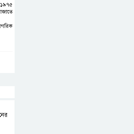
ং ১৯৭৫
নাজাতে
নাগরিক
নের