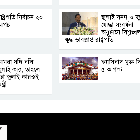
াষ্ট্রপতি নির্বাচন ২০
জুলাই সনদ ও জ
গষ্ট
যোদ্ধা সংবর্ধনা
অনুষ্ঠানে বিশৃঙ্খ
ক্ষুদ্ধ ভারপ্রাপ্ত রাষ্ট্রপতি
আমরা যদি বলি
ফ্যাসিবাদ মুক্ত 
ুলাই কার, তাহলে
৫ আগস্ট
তো জুলাই কারওই
ত্রী