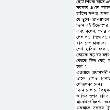
ছোট্ট শিশুরা যাতে 
সরকার প্রধান বল
চাহিদা সম্পন্ন যেস
যে তুলে ধরা-আসলে 
তিনি এই উদ্যোগের জ
এবং বলেন, ‘আর আ
লেখাপড়া শিখে বড় হও
যারা দেশ চালাবে।
শেখ হাসিনা বলেন, 
তোমরা বড় বড় জায়গ
কোনো চিন্তা নেই।
হবে।’
এরআগে প্রধানমন্ত্রী
তাকে স্বাগত জানা
খোঁজখবর নেন।
তিনি সেখানে কিছুক্ষ
জাতির ওপর রচিত বি
মার্কেট পরিদর্শন ক
এরআগে সকালে টুঙ্গ