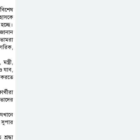
শেখ হাসিনার বক্তব্য
বিশেষ
প্রচার করলেই
িহাসকে
ব্যবস্থা নিবে সরকার
হচ্ছে।
: প্রধানমন্ত্রীর উপদেষ্টা
 জানান
তোমরা
বাংলাদেশে
াগরিক,
বিনিয়োগ ও দক্ষ
্ত্রী,
শ্রমিক নিতে আগ্রহী
ও যাব,
সৌদি আরব
া করতে
ব্রাজিলের
ার্থীরা
ফুটবলারকে গুলি
 তাদের
করে হত্যা
যেখানে
 সুপার
্রদ্ধা