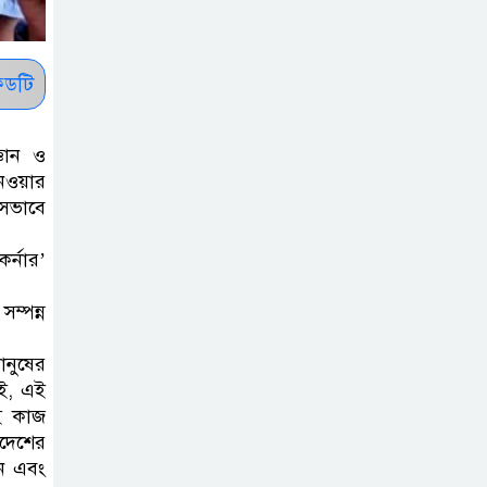
: ব্রেট লি
জুলাই সনদ ও
ডটি
জুলাই যোদ্ধা
সংবর্ধনা অনুষ্ঠানে
্ঞান ও
বিশৃঙ্খলায় ক্ষুদ্ধ ভারপ্রাপ্ত রাষ্ট্রপতি
নেওয়ার
েভাবে
আমরা যদি বলি
র্নার’
জুলাই কার, তাহলে
তো জুলাই কারওই
সম্পন্ন
থাকবে না: স্বরাষ্ট্রমন্ত্রী
ানুষের
ফ্যাসিবাদ মুক্ত
েই, এই
দিবস ৫ আগস্ট
ই কাজ
এদেশের
েন এবং