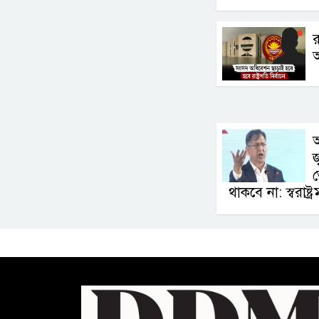
র
আ
জ
থাকবে না: স্বরাষ্ট্রমন্