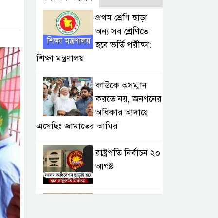
প্রথম শ্রেণি ছাড়া
অন্য সব শ্রেণিতে
হবে ভর্তি পরীক্ষা:
শিক্ষা মন্ত্রণালয়
কাউকে অসম্মান
করতে নয়, জনগনের
অধিকার আদায়ে
এসেছিঃ জামাতের আমির
রাষ্ট্রপতি নির্বাচন ২০
আগষ্ট
প্রীতির সাথে প্রেম
নয় ছিল গভীর বন্ধুত্ব