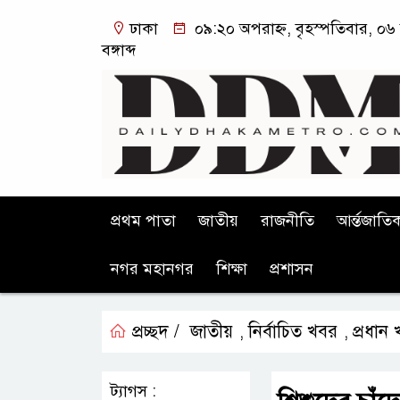
ঢাকা
০৯:২০ অপরাহ্ন, বৃহস্পতিবার, ০৬
বঙ্গাব্দ
প্রথম পাতা
জাতীয়
রাজনীতি
আর্ন্তজাতি
নগর মহানগর
শিক্ষা
প্রশাসন
প্রচ্ছদ /
জাতীয়
নির্বাচিত খবর
প্রধান
,
,
ট্যাগস :