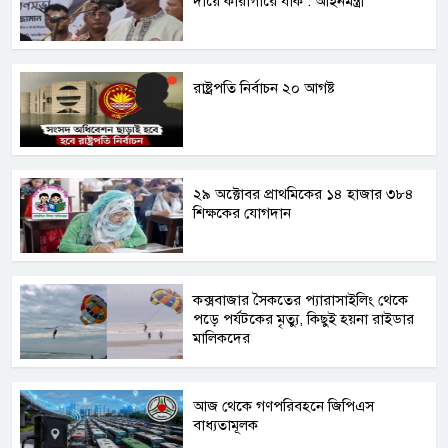
দায়ে কারাগারে যাক : আইনমন্ত্রী
রাষ্ট্রপতি নির্বাচন ২০ আগষ্ট
২৯ অক্টোবর প্রাথমিকের ১৪ হাজার ৩৮৪
শিক্ষকের যোগদান
কক্সবাজার সৈকতের প্যারাসাইলিং থেকে
পড়ে পর্যটকের মৃত্যু, কিছুই হয়না রাইডার
মালিকদের
আজ থেকে গণপরিবহনে জিপিএস
বাধ্যতামূলক