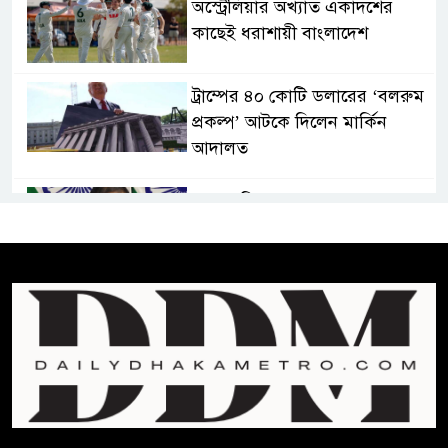
অস্ট্রেলিয়ার অখ্যাত একাদশের
কাছেই ধরাশায়ী বাংলাদেশ
ট্রাম্পের ৪০ কোটি ডলারের ‘বলরুম
প্রকল্প’ আটকে দিলেন মার্কিন
আদালত
শেখ হাসিনার বক্তব্যে ভারতের
সমর্থন নেই : রণধীর জয়সওয়াল
শেখ হাসিনা দেশে ফিরে আসুক,
গণহত্যার দায়ে কারাগারে যাক :
আইনমন্ত্রী
বিলুপ্ত হচ্ছে র‍্যাব,নতুন বাহিনী
‘স্পেশাল রেসপন্স ব্যাটালিয়ন’