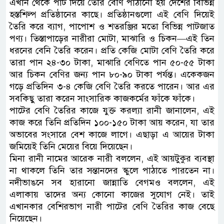
এখান থেকে পাট দিয়ে তৈরি বেণি পাঠানো হয় দেশের বিভিন্ন
হস্তশিল্প প্রতিষ্ঠানের কাছে। প্রতিষ্ঠানগুলো এই বেণি দিয়েই
তৈরি করে ব্যাগ, পাপোশ ও শতরঞ্জির মতো বিভিন্ন পাটজাত
পণ্য। তিস্তাপাড়ের নারীরা মোটা, মাঝারি ও চিকন—এই তিন
ধরনের বেনি তৈরি করেন। প্রতি কেজি মোটা বেণি তৈরি করে
তারা পান ২৪-৩০ টাকা, মাঝারি বেণিতে পান ৫০-৫৫ টাকা
আর চিকন বেণির জন্য পান ৮০-৯০ টাকা পর্যন্ত। একেকজন
গড়ে প্রতিদিন ৩-৪ কেজি বেণি তৈরি করতে পারেন। আর এর
সবকিছু তারা করেন সাংসারিক কাজকর্মের ফাঁকে ফাঁকে।
পাটের বেণি তৈরির কাজে যুক্ত করল্যা রানী জানালেন, এই
কাজ করে তিনি প্রতিদিন ১০০-১৫০ টাকা আয় করেন, যা তার
অভাবের সংসারে বেশ কাজে লাগে। এছাড়া এ আয়ের টাকা
জমিয়েই তিনি মেয়ের বিয়ে দিয়েছেন।
মিনা রানী নামের আরেক নারী বললেন, এই আয়টুকুর ব্যবস্থা
না থাকলে তিনি তার সন্তানদের স্কুলে পাঠাতে পারতেন না।
নদীভাঙনে সব হারানো জান্নাতি বেগমও বললেন, এই
এলাকায় তাদের অন্য কোনো কাজের সুযোগ নেই। তাই
এখানকার বেশিরভাগ নারী পাটের বেণি তৈরির কাজ বেছে
নিয়েছেন।