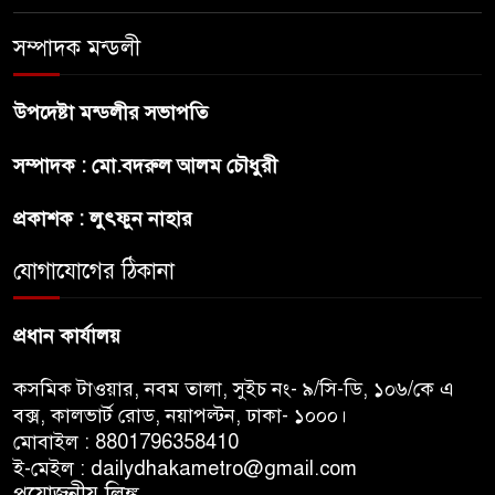
শেখ হাসিনা প্রসঙ্গে ভারতের ভূমিকা
সম্পাদক মন্ডলী
নিয়ে বাংলাদেশের ক্ষুব্ধ প্রতিক্রিয়া
উপদেষ্টা মন্ডলীর সভাপতি
বাংলাদেশে আইএস আইয়ের অবাধ
সম্পাদক : মো.বদরুল আলম চৌধুরী
সুযোগ পাওয়ার অভিযোগ ভিত্তিহীন
বললো পাকিস্তান
প্রকাশক : লুৎফুন নাহার
সাকিবকে সমর্থন করায় অনুতপ্ত
যোগাযোগের ঠিকানা
আসিফ আকবর ক্ষমা চাইলেন
প্রধান কার্যালয়
কসমিক টাওয়ার, নবম তালা, সুইচ নং- ৯/সি-ডি, ১০৬/কে এ
বক্স, কালভার্ট রোড, নয়াপল্টন, ঢাকা- ১০০০।
মোবাইল : 8801796358410
ই-মেইল : dailydhakametro@gmail.com
প্রয়োজনীয় লিঙ্ক