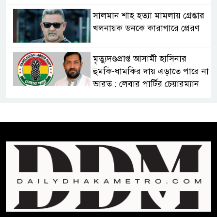
সালমান শাহ হত্যা মামলায় গ্রেপ্তার
খলনায়ক ডনকে কারাগারে প্রেরণ
মৃত্যুদণ্ডপ্রাপ্ত আসামী হাসিনার
হুমকি-ধামকির দায় এড়াতে পারে না
ভারত : লেবার পার্টির চেয়ারম্যান
সালমান শাহর রহস্যমৃত্যুতে
রাজসাক্ষী রিজভীর বক্তব্যে ক্ষুব্ধ
হওয়ার কারণ ব্যাখ্যা দিলেন শাবনুর
হাওর ও জলাভূমিতে মা মাছ
সংরক্ষিত রাখার পরিকল্পনা নিচ্ছে
সরকার
সোমবার সকাল ১০টায় এসএসসি