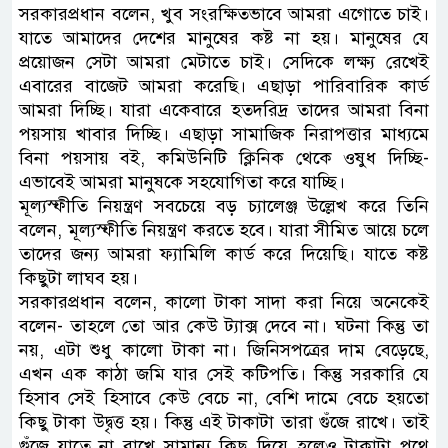
সরকারপ্রধান বলেন, খুব সংরক্ষিতভাবে আমরা এগোতে চাই।
যাতে আমাদের দেশের মানুষের কষ্ট না হয়। মানুষের যে
প্রয়োজন সেটা আমরা মেটাতে চাই। সেদিকে লক্ষ্য রেখেই
এবারের বাজেট আমরা করেছি। এছাড়া পারিবারিক কার্ড
আমরা দিচ্ছি। যারা একেবারে হতদরিদ্র তাদের আমরা বিনা
পয়সায় খাবার দিচ্ছি। এছাড়া সামাজিক নিরাপত্তার মাধ্যমে
বিনা পয়সায় বই, কমিউনিটি ক্লিনিক থেকে ওষুধ দিচ্ছি-
এভাবেই আমরা মানুষকে সহযোগিতা করে যাচ্ছি।
মূল্যস্ফীতি নিয়ন্ত্রণ সবচেয়ে বড় চ্যালেঞ্জ উল্লেখ করে তিনি
বলেন, মূল্যস্ফীতি নিয়ন্ত্রণ করতে হবে। যারা সীমিত আয়ে চলে
তাদের জন্য আমরা ফ্যামিলি কার্ড করে দিয়েছি। যাতে কষ্ট
কিছুটা লাঘব হয়।
সরকারপ্রধান বলেন, কালো টাকা সাদা করা নিয়ে অনেকেই
বলেন- তাহলে তো আর কেউ ট্যাক্স দেবে না। ঘটনা কিন্তু তা
নয়, এটা শুধু কালো টাকা না। জিনিসপত্রের দাম বেড়েছে,
এখন এক কাঠা জমি যার সেই কটিপতি। কিন্তু সরকারি যে
হিসাব সেই হিসাবে কেউ বেচে না, বেশি দামে বেচে হয়তো
কিছু টাকা উদ্বৃত্ত হয়। কিন্তু এই টাকাটা তারা গুঁজে রাখে। তাই
গুঁজে যাতে না রাখে সামান্য কিছু দিয়ে হলেও টাকাটা পথে