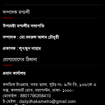
পরীক্ষার ফল প্রকাশ
সম্পাদক মন্ডলী
চিকিৎসকদের পেশাগত দায়িত্বে
রাজনীতি যেন বাধা না হয় :
উপদেষ্টা মন্ডলীর সভাপতি
প্রধানমন্ত্রী
সম্পাদক : মো.বদরুল আলম চৌধুরী
ফিফা সভাপতির বিরুদ্ধে এবার
প্রকাশক : লুৎফুন নাহার
‘নারী সংক্রান্ত অভিযোগ
যোগাযোগের ঠিকানা
ছেলেকে নিয়ে রোনালদোর যে বড়
স্বপ্ন
প্রধান কার্যালয়
কসমিক টাওয়ার, নবম তালা, সুইচ নং- ৯/সি-ডি, ১০৬/কে এ
বক্স, কালভার্ট রোড, নয়াপল্টন, ঢাকা- ১০০০।
মোবাইল : 8801796358410
ই-মেইল : dailydhakametro@gmail.com