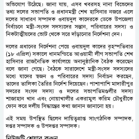
অভিযোগ উঠেছে। জানা যায়, এসব খবরসহ নানা বিভেদের
তথ্য দলের সভাপতি ও প্রধানমন্ত্রী শেখ হাসিনার নজরে এলে
দলের সাধারণ সম্পাদক ওবায়দুল কাদেরকে ডেকে উপজেলা
নির্বাচনে মন্ত্রী–সংসদ সদস্যদের সন্তান, পরিবারের সদস্য ও
নিকটাত্মীয়দের ভোট থেকে সরে দাঁড়ানোর নির্দেশনা দেন।
দলের প্রধানের নির্দেশনা পেয়ে ওবায়দুল কাদের বৃহস্পতিবার
(১৮ এপ্রিল) সকালে ধানমন্ডিতে আওয়ামী লীগ সভাপতি শেখ
হাসিনার রাজনৈতিক কার্যালয়ে অনানুষ্ঠানিক বৈঠক করেছেন
বলে জানা গেছে। বৈঠকে সারাদেশে মন্ত্রী-সংসদ সদস্যদের
মধ্যে যাদের স্বজন ও পরিবারের সদস্য নির্বাচন করছেন,
তাদের তালিকা তৈরির নির্দেশ দিয়েছেন। পাশাপাশি মাদারীপুর
সদরের সংসদ সদস্য ও দলের সভাপতিমণ্ডলীর সদস্য
শাজাহান খান এবং নোয়াখালীর একরামুল করিম চৌধুরীকে
ফোন করে দলীয় সিদ্ধান্তের কথা জানান জানানো হয়।
এই সময় উপস্থিত ছিলেন দায়িত্বপ্রাপ্ত সাংগঠনিক সম্পাদক,
দপ্তর সম্পাদক ও উপদপ্তর সম্পাদক।
নিউজটি শেয়ার করুন