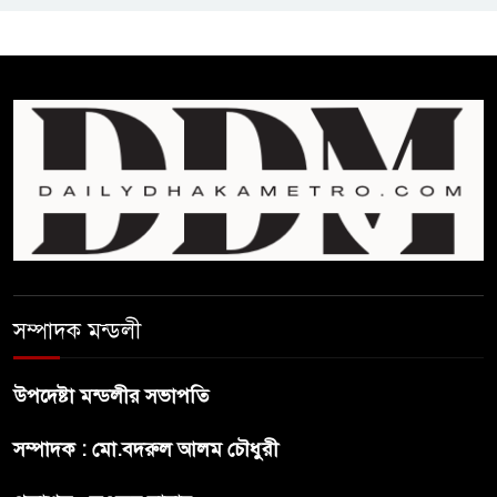
চিকিৎসকদের পেশাগত দায়িত্বে
রাজনীতি যেন বাধা না হয় :
প্রধানমন্ত্রী
ফিফা সভাপতির বিরুদ্ধে এবার
‘নারী সংক্রান্ত অভিযোগ
ছেলেকে নিয়ে রোনালদোর যে বড়
স্বপ্ন
সম্পাদক মন্ডলী
অস্ট্রেলিয়ার অখ্যাত একাদশের
কাছেই ধরাশায়ী বাংলাদেশ
উপদেষ্টা মন্ডলীর সভাপতি
সম্পাদক : মো.বদরুল আলম চৌধুরী
ট্রাম্পের ৪০ কোটি ডলারের ‘বলরুম
প্রকল্প’ আটকে দিলেন মার্কিন