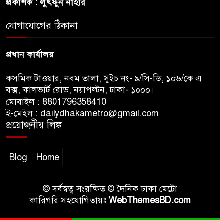
প্রকাশক : লুৎফুন নাহার
আদালত
যোগাযোগের ঠিকানা
শেখ হাসিনার বক্তব্যে ভারতের
সমর্থন নেই : রণধীর জয়সওয়াল
প্রধান কার্যালয়
কসমিক টাওয়ার, নবম তালা, সুইচ নং- ৯/সি-ডি, ১০৬/কে এ
বক্স, কালভার্ট রোড, নয়াপল্টন, ঢাকা- ১০০০।
মোবাইল : 8801796358410
ই-মেইল : dailydhakametro@gmail.com
প্রয়োজনীয় লিঙ্ক
Blog
Home
© সর্বস্বত্ব সংরক্ষিত © দৈনিক ঢাকা মেট্রো
কারিগরি সহযোগিতায়ঃ
WebThemesBD.com