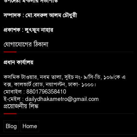
উপদেষ্টা মন্ডলীর সভাপতি
প্রীতির সাথে প্রেম নয় ছিল গভীর
সম্পাদক : মো.বদরুল আলম চৌধুরী
বন্ধুত্ব : ব্রেট লি
প্রকাশক : লুৎফুন নাহার
জুলাই সনদ ও জুলাই যোদ্ধা সংবর্ধনা
অনুষ্ঠানে বিশৃঙ্খলায় ক্ষুদ্ধ ভারপ্রাপ্ত
যোগাযোগের ঠিকানা
রাষ্ট্রপতি
প্রধান কার্যালয়
কসমিক টাওয়ার, নবম তালা, সুইচ নং- ৯/সি-ডি, ১০৬/কে এ
বক্স, কালভার্ট রোড, নয়াপল্টন, ঢাকা- ১০০০।
মোবাইল : 8801796358410
ই-মেইল : dailydhakametro@gmail.com
প্রয়োজনীয় লিঙ্ক
Blog
Home