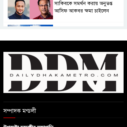
সাকিবকে সমর্থন করায় অনুতপ্ত
আসিফ আকবর ক্ষমা চাইলেন
কমনওয়েথ গেমসে পদক শুন্যতা
ঘুচানোর আক্ষেপে বাংলাদেশ
প্রথম শ্রেণি ছাড়া অন্য সব শ্রেণিতে
হবে ভর্তি পরীক্ষা: শিক্ষা মন্ত্রণালয়
কাউকে অসম্মান করতে নয়,
জনগনের অধিকার আদায়ে এসেছিঃ
জামাতের আমির
রাষ্ট্রপতি নির্বাচন ২০ আগষ্ট
সম্পাদক মন্ডলী