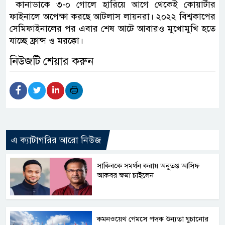
কানাডাকে ৩-০ গোলে হারিয়ে আগে থেকেই কোয়ার্টার
ফাইনালে অপেক্ষা করছে আটলাস লায়নরা। ২০২২ বিশ্বকাপের
সেমিফাইনালের পর এবার শেষ আটে আবারও মুখোমুখি হতে
যাচ্ছে ফ্রান্স ও মরক্কো।
নিউজটি শেয়ার করুন
এ ক্যাটাগরির আরো নিউজ
সাকিবকে সমর্থন করায় অনুতপ্ত আসিফ
আকবর ক্ষমা চাইলেন
কমনওয়েথ গেমসে পদক শুন্যতা ঘুচানোর