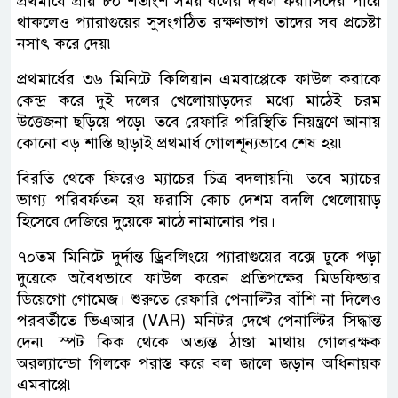
প্রথমার্ধে প্রায় ৮০ শতাংশ সময় বলের দখল ফরাসিদের পায়ে
থাকলেও প্যারাগুয়ের সুসংগঠিত রক্ষণভাগ তাদের সব প্রচেষ্টা
নসাৎ করে দেয়৷
প্রথমার্ধের ৩৬ মিনিটে কিলিয়ান এমবাপ্পেকে ফাউল করাকে
কেন্দ্র করে দুই দলের খেলোয়াড়দের মধ্যে মাঠেই চরম
উত্তেজনা ছড়িয়ে পড়ে৷ তবে রেফারি পরিস্থিতি নিয়ন্ত্রণে আনায়
কোনো বড় শাস্তি ছাড়াই প্রথমার্ধ গোলশূন্যভাবে শেষ হয়৷
বিরতি থেকে ফিরেও ম্যাচের চিত্র বদলায়নি৷ তবে ম্যাচের
ভাগ্য পরিবর্ফতন হয় ফরাসি কোচ দেশম বদলি খেলোয়াড়
হিসেবে দেজিরে দুয়েকে মাঠে নামানোর পর।
৭০তম মিনিটে দুর্দান্ত ড্রিবলিংয়ে প্যারাগুয়ের বক্সে ঢুকে পড়া
দুয়েকে অবৈধভাবে ফাউল করেন প্রতিপক্ষের মিডফিল্ডার
ডিয়েগো গোমেজ। শুরুতে রেফারি পেনাল্টির বাঁশি না দিলেও
পরবর্তীতে ভিএআর (VAR) মনিটর দেখে পেনাল্টির সিদ্ধান্ত
দেন৷ স্পট কিক থেকে অত্যন্ত ঠাণ্ডা মাথায় গোলরক্ষক
অরল্যান্ডো গিলকে পরাস্ত করে বল জালে জড়ান অধিনায়ক
এমবাপ্পে৷