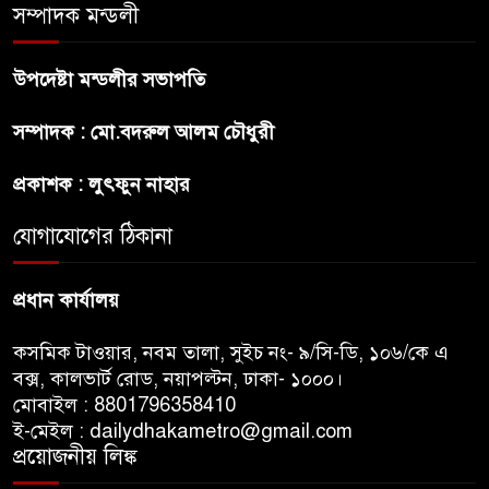
সম্পাদক মন্ডলী
অস্ট্রেলিয়ার অখ্যাত একাদশের
কাছেই ধরাশায়ী বাংলাদেশ
উপদেষ্টা মন্ডলীর সভাপতি
সম্পাদক : মো.বদরুল আলম চৌধুরী
ট্রাম্পের ৪০ কোটি ডলারের ‘বলরুম
প্রকল্প’ আটকে দিলেন মার্কিন
প্রকাশক : লুৎফুন নাহার
আদালত
যোগাযোগের ঠিকানা
শেখ হাসিনার বক্তব্যে ভারতের
সমর্থন নেই : রণধীর জয়সওয়াল
প্রধান কার্যালয়
কসমিক টাওয়ার, নবম তালা, সুইচ নং- ৯/সি-ডি, ১০৬/কে এ
বক্স, কালভার্ট রোড, নয়াপল্টন, ঢাকা- ১০০০।
মোবাইল : 8801796358410
ই-মেইল : dailydhakametro@gmail.com
প্রয়োজনীয় লিঙ্ক