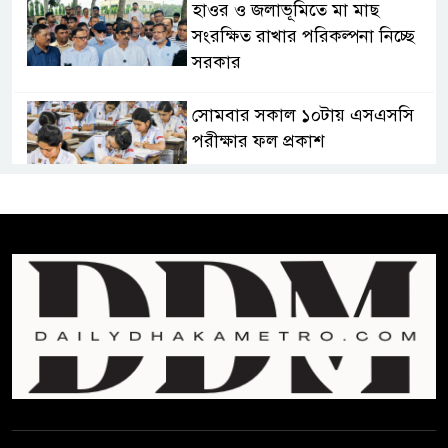
হাওর ও জলাভূমিতে মা মাছ
সংরক্ষিত রাখার পরিকল্পনা নিচ্ছে
সরকার
সোমবার সকাল ১০টায় এসএসসি
পরীক্ষার ফল প্রকাশ
চিকিৎসকদের পেশাগত দায়িত্বে
রাজনীতি যেন বাধা না হয় :
প্রধানমন্ত্রী
ফিফা সভাপতির বিরুদ্ধে এবার
‘নারী সংক্রান্ত অভিযোগ
ছেলেকে নিয়ে রোনালদোর যে বড়
স্বপ্ন