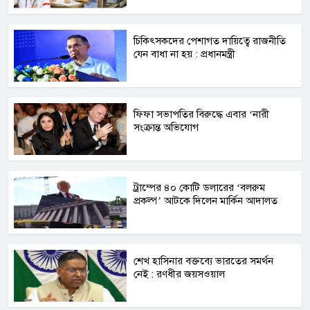
চিকিৎসকদের পেশাগত দায়িত্বে রাজনীতি
যেন বাধা না হয় : প্রধানমন্ত্রী
ফিফা সভাপতির বিরুদ্ধে এবার ‘নারী
সংক্রান্ত অভিযোগ
ট্রাম্পের ৪০ কোটি ডলারের ‘বলরুম
প্রকল্প’ আটকে দিলেন মার্কিন আদালত
শেখ হাসিনার বক্তব্যে ভারতের সমর্থন
নেই : রণধীর জয়সওয়াল