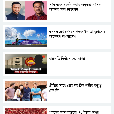
সাকিবকে সমর্থন করায় অনুতপ্ত আসিফ
আকবর ক্ষমা চাইলেন
কমনওয়েথ গেমসে পদক শুন্যতা ঘুচানোর
আক্ষেপে বাংলাদেশ
রাষ্ট্রপতি নির্বাচন ২০ আগষ্ট
প্রীতির সাথে প্রেম নয় ছিল গভীর বন্ধুত্ব :
ব্রেট লি
গ্যাসের দাম বাড়লো ৭০ টাকা, সন্ধ্যা