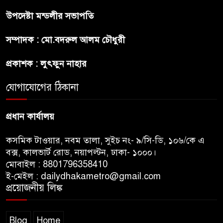
উপদেষ্টা মন্ডলীর সভাপতি
বাংলাদেশে আইএস আইয়ের অবাধ
সম্পাদক : মো.বদরুল আলম চৌধুরী
সুযোগ পাওয়ার অভিযোগ ভিত্তিহীন
বললো পাকিস্তান
প্রকাশক : লুৎফুন নাহার
সাকিবকে সমর্থন করায় অনুতপ্ত
যোগাযোগের ঠিকানা
আসিফ আকবর ক্ষমা চাইলেন
প্রধান কার্যালয়
কসমিক টাওয়ার, নবম তালা, সুইচ নং- ৯/সি-ডি, ১০৬/কে এ
বক্স, কালভার্ট রোড, নয়াপল্টন, ঢাকা- ১০০০।
মোবাইল : 8801796358410
ই-মেইল : dailydhakametro@gmail.com
প্রয়োজনীয় লিঙ্ক
Blog
Home