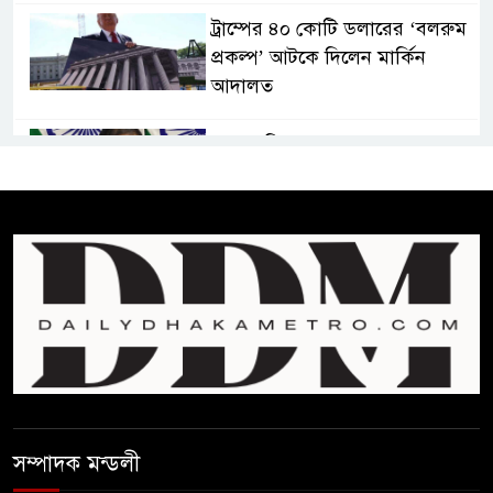
ট্রাম্পের ৪০ কোটি ডলারের ‘বলরুম
প্রকল্প’ আটকে দিলেন মার্কিন
আদালত
শেখ হাসিনার বক্তব্যে ভারতের
সমর্থন নেই : রণধীর জয়সওয়াল
শেখ হাসিনা দেশে ফিরে আসুক,
গণহত্যার দায়ে কারাগারে যাক :
আইনমন্ত্রী
বিলুপ্ত হচ্ছে র‍্যাব,নতুন বাহিনী
‘স্পেশাল রেসপন্স ব্যাটালিয়ন’
শেখ হাসিনা প্রসঙ্গে ভারতের ভূমিকা
সম্পাদক মন্ডলী
নিয়ে বাংলাদেশের ক্ষুব্ধ প্রতিক্রিয়া