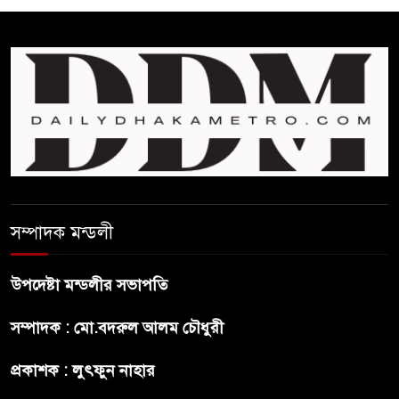
প্রথম শ্রেণি ছাড়া অন্য সব শ্রেণিতে
হবে ভর্তি পরীক্ষা: শিক্ষা মন্ত্রণালয়
কাউকে অসম্মান করতে নয়,
জনগনের অধিকার আদায়ে এসেছিঃ
জামাতের আমির
রাষ্ট্রপতি নির্বাচন ২০ আগষ্ট
সম্পাদক মন্ডলী
উপদেষ্টা মন্ডলীর সভাপতি
প্রীতির সাথে প্রেম নয় ছিল গভীর
সম্পাদক : মো.বদরুল আলম চৌধুরী
বন্ধুত্ব : ব্রেট লি
প্রকাশক : লুৎফুন নাহার
জুলাই সনদ ও জুলাই যোদ্ধা সংবর্ধনা