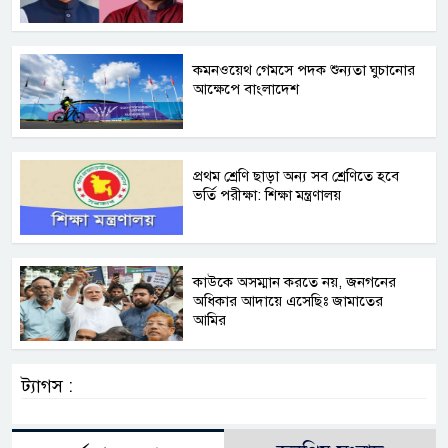
কমনওয়েথ গেমসে পদক শুন্যতা ঘুচানোর
আক্ষেপে বাংলাদেশ
প্রথম শ্রেণি ছাড়া অন্য সব শ্রেণিতে হবে
ভর্তি পরীক্ষা: শিক্ষা মন্ত্রণালয়
কাউকে অসম্মান করতে নয়, জনগনের
অধিকার আদায়ে এসেছিঃ জামাতের
আমির
ট্যাগস :