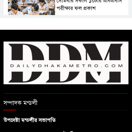
সোমবার সকাল ১০টায় এসএসসি
পরীক্ষার ফল প্রকাশ
চিকিৎসকদের পেশাগত দায়িত্বে
রাজনীতি যেন বাধা না হয় :
প্রধানমন্ত্রী
ফিফা সভাপতির বিরুদ্ধে এবার
‘নারী সংক্রান্ত অভিযোগ
ছেলেকে নিয়ে রোনালদোর যে বড়
স্বপ্ন
সম্পাদক মন্ডলী
অস্ট্রেলিয়ার অখ্যাত একাদশের
কাছেই ধরাশায়ী বাংলাদেশ
উপদেষ্টা মন্ডলীর সভাপতি