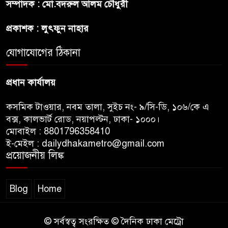
সম্পাদক : মো.বদরুল আলম চৌধুরী
ট্রাম্পের ৪০ কোটি ডলারের ‘বলরুম
প্রকল্প’ আটকে দিলেন মার্কিন
প্রকাশক : লুৎফুন নাহার
আদালত
যোগাযোগের ঠিকানা
শেখ হাসিনার বক্তব্যে ভারতের
সমর্থন নেই : রণধীর জয়সওয়াল
প্রধান কার্যালয়
কসমিক টাওয়ার, নবম তালা, সুইচ নং- ৯/সি-ডি, ১০৬/কে এ
বক্স, কালভার্ট রোড, নয়াপল্টন, ঢাকা- ১০০০।
মোবাইল : 8801796358410
ই-মেইল : dailydhakametro@gmail.com
প্রয়োজনীয় লিঙ্ক
Blog
Home
© সর্বস্বত্ব সংরক্ষিত © দৈনিক ঢাকা মেট্রো