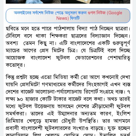
অনলাইনের সর্বশেষ নিউজ পেতে অনুসরণ করুন
গুগল নিউজ (Google
News)
ফিডটি
ছবিতে মনে হতে পারে পাঠশালায় বিদ্যা পাঠ নিচ্ছেন ছাত্ররা।
টেবিলে বসে থাকা শিক্ষকরা ছাত্রদের বিদ্যাজ্ঞান দিচ্ছেন।
অবশ্য তেমন কিছু না। এটি বাংলাদেশের একটি গুরুত্বপূর্ণ
ম্যাচের আগের প্রেস মিটের চিত্র। যে চিত্রটিই বলে দিচ্ছে
আয়োজক বাংলাদেশ ফুটবল ফেডারেশনের পেশাদ্বারিত্ব
কতোদূর।
কিন্তু প্রশ্নটা হচ্ছে এতো মিডিয়া কর্মী তো আগে কখনোই দেখা
যায়নি প্রেসমিটে! গণমাধ্যমের কর্মীদের সিংহভাগই এখন ব্যস্ত
দেশের বাজেট আলোচনা-পর্যালোচনায় রিপোর্ট সংগ্রহে ব্যস্ত। ৭
লক্ষ্য ৯০ হাজার কোটি টাকার বাজেট বলে কথা। অথচ তারই
মধ্যে ফুটবল উত্তেজনায় ভাসছেন দেশের ক্রীড়ামোদী ফুটবল
সমর্থকরা। তাদের এই উম্মাদনার অন্যতম কারণ, ইংলিশ
প্রিমিয়ার খেলুড়ে হামজা চৌধুরী উপস্থিতি। তার আগমনে
প্রবাসী বাংলাদেশী ফুটবলারদের সংখ্যাও বাড়ছে। যুক্ত হচ্ছেন
কানাডিয়ান লিগ খেলুড়ে সোমিত সোম। ইতালির চতুর্থ