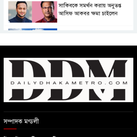
সাকিবকে সমর্থন করায় অনুতপ্ত
আসিফ আকবর ক্ষমা চাইলেন
কমনওয়েথ গেমসে পদক শুন্যতা
ঘুচানোর আক্ষেপে বাংলাদেশ
প্রথম শ্রেণি ছাড়া অন্য সব শ্রেণিতে
হবে ভর্তি পরীক্ষা: শিক্ষা মন্ত্রণালয়
কাউকে অসম্মান করতে নয়,
জনগনের অধিকার আদায়ে এসেছিঃ
জামাতের আমির
রাষ্ট্রপতি নির্বাচন ২০ আগষ্ট
সম্পাদক মন্ডলী