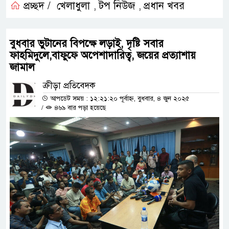
প্রচ্ছদ /
খেলাধুলা
টপ নিউজ
প্রধান খবর
,
,
বুধবার ভুটানের বিপক্ষে লড়াই, দৃষ্টি সবার
ফাহমিদুলে,বাফুফে অপেশাদারিত্ব, জয়ের প্রত্যাশায়
জামাল
ক্রীড়া প্রতিবেদক
আপডেট সময় : ১২:২১:২০ পূর্বাহ্ন, বুধবার, ৪ জুন ২০২৫
/
৪৬৯ বার পড়া হয়েছে