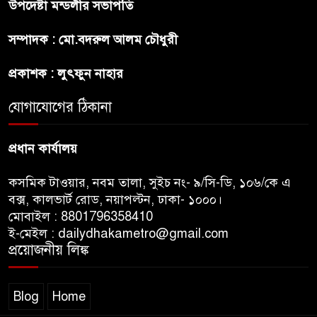
উপদেষ্টা মন্ডলীর সভাপতি
প্রীতির সাথে প্রেম নয় ছিল গভীর
সম্পাদক : মো.বদরুল আলম চৌধুরী
বন্ধুত্ব : ব্রেট লি
প্রকাশক : লুৎফুন নাহার
জুলাই সনদ ও জুলাই যোদ্ধা সংবর্ধনা
অনুষ্ঠানে বিশৃঙ্খলায় ক্ষুদ্ধ ভারপ্রাপ্ত
যোগাযোগের ঠিকানা
রাষ্ট্রপতি
প্রধান কার্যালয়
কসমিক টাওয়ার, নবম তালা, সুইচ নং- ৯/সি-ডি, ১০৬/কে এ
বক্স, কালভার্ট রোড, নয়াপল্টন, ঢাকা- ১০০০।
মোবাইল : 8801796358410
ই-মেইল : dailydhakametro@gmail.com
প্রয়োজনীয় লিঙ্ক
Blog
Home