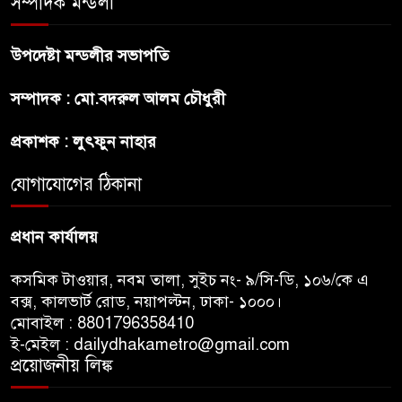
সম্পাদক মন্ডলী
উপদেষ্টা মন্ডলীর সভাপতি
প্রীতির সাথে প্রেম নয় ছিল গভীর
সম্পাদক : মো.বদরুল আলম চৌধুরী
বন্ধুত্ব : ব্রেট লি
প্রকাশক : লুৎফুন নাহার
জুলাই সনদ ও জুলাই যোদ্ধা সংবর্ধনা
অনুষ্ঠানে বিশৃঙ্খলায় ক্ষুদ্ধ ভারপ্রাপ্ত
যোগাযোগের ঠিকানা
রাষ্ট্রপতি
প্রধান কার্যালয়
কসমিক টাওয়ার, নবম তালা, সুইচ নং- ৯/সি-ডি, ১০৬/কে এ
বক্স, কালভার্ট রোড, নয়াপল্টন, ঢাকা- ১০০০।
মোবাইল : 8801796358410
ই-মেইল : dailydhakametro@gmail.com
প্রয়োজনীয় লিঙ্ক