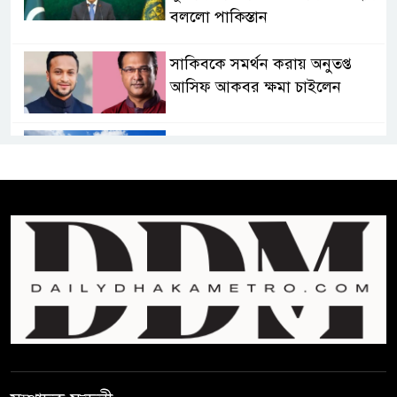
বললো পাকিস্তান
সাকিবকে সমর্থন করায় অনুতপ্ত
আসিফ আকবর ক্ষমা চাইলেন
কমনওয়েথ গেমসে পদক শুন্যতা
ঘুচানোর আক্ষেপে বাংলাদেশ
প্রথম শ্রেণি ছাড়া অন্য সব শ্রেণিতে
হবে ভর্তি পরীক্ষা: শিক্ষা মন্ত্রণালয়
কাউকে অসম্মান করতে নয়,
জনগনের অধিকার আদায়ে এসেছিঃ
জামাতের আমির
রাষ্ট্রপতি নির্বাচন ২০ আগষ্ট