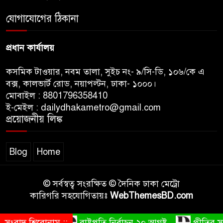
রাজধানীর উত্তরখানে
যোগাযোগের ঠিকানা
পরিচ্ছন্নতাকর্মী-এলাকাবাসীর মধ্যে
সংঘর্ষ, প্রশাসক ও স্থানীয় এমপির’র
প্রধান কার্যালয়
ওপর হামলার অভিযোগ
কসমিক টাওয়ার, নবম তালা, সুইচ নং- ৯/সি-ডি, ১০৬/কে এ
বক্স, কালভার্ট রোড, নয়াপল্টন, ঢাকা- ১০০০।
মোবাইল : 8801796358410
ই-মেইল : dailydhakametro@gmail.com
প্রয়োজনীয় লিঙ্ক
Blog
Home
© সর্বস্বত্ব সংরক্ষিত © দৈনিক ঢাকা মেট্রো
কারিগরি সহযোগিতায়ঃ
WebThemesBD.com
সংবাদ শিরোনাম ::
রাষ্ট্রপতি নির্বাচন ২০ আগষ্ট
প্রীতির সাথে 