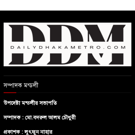
ফ্যাসিবাদ মুক্ত দিবস ৫ আগস্ট
শেখ হাসিনার বক্তব্য প্রচার করলেই
ব্যবস্থা নিবে সরকার : প্রধানমন্ত্রীর
উপদেষ্টা
বাংলাদেশে বিনিয়োগ ও দক্ষ শ্রমিক
নিতে আগ্রহী সৌদি আরব
সম্পাদক মন্ডলী
ব্রাজিলের ফুটবলারকে গুলি করে
হত্যা
উপদেষ্টা মন্ডলীর সভাপতি
গ্যাসের দাম বাড়লো ৭০ টাকা, সন্ধ্যা
সম্পাদক : মো.বদরুল আলম চৌধুরী
থেকে কার্যকর
প্রকাশক : লুৎফুন নাহার