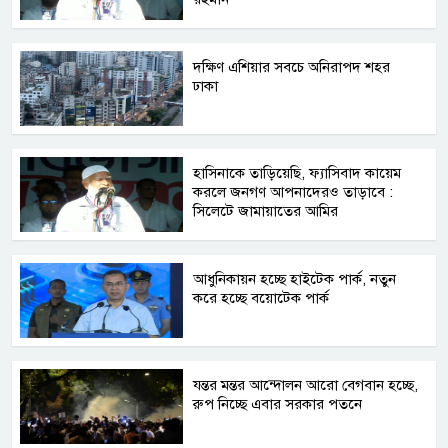
দক্ষিণ এশিয়ার সবচে অনিরাপদ শহর
ঢাকা
হাসিনাকে তাড়িয়েছি, ফ্যাসিবাদ কায়েম
করলে জনগণ আপনাদেরও তাড়াবে :
সিলেটে জামায়াতের আমির
আধুনিকায়ন হচ্ছে হাইটেক পার্ক, নতুন
করে হচ্ছে বয়োটেক পার্ক
যন্তর মন্তর আন্দোলন আরো বেগবান হচ্ছে,
রুপ নিচ্ছে এবার সরকার পতনে