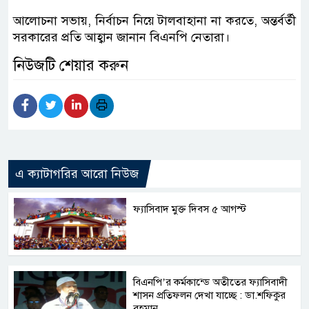
আলোচনা সভায়, নির্বাচন নিয়ে টালবাহানা না করতে, অন্তর্বর্তী
সরকারের প্রতি আহ্বান জানান বিএনপি নেতারা।
নিউজটি শেয়ার করুন
এ ক্যাটাগরির আরো নিউজ
ফ্যাসিবাদ মুক্ত দিবস ৫ আগস্ট
বিএনপি’র কর্মকান্ডে অতীতের ফ্যাসিবাদী
শাসন প্রতিফলন দেখা যাচ্ছে : ডা.শফিকুর
রহমান