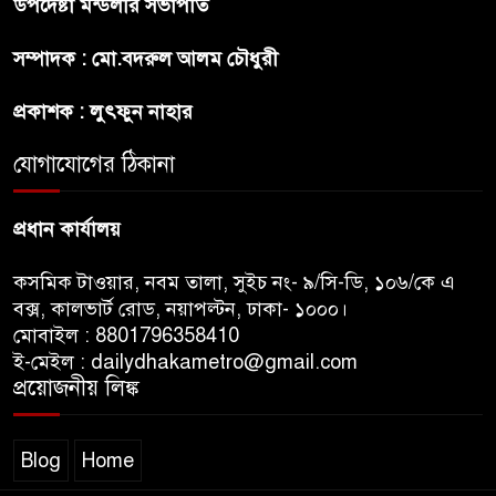
উপদেষ্টা মন্ডলীর সভাপতি
রাজধানীর উত্তরখানে
সম্পাদক : মো.বদরুল আলম চৌধুরী
পরিচ্ছন্নতাকর্মী-এলাকাবাসীর মধ্যে
সংঘর্ষ, প্রশাসক ও স্থানীয় এমপির’র
প্রকাশক : লুৎফুন নাহার
ওপর হামলার অভিযোগ
যোগাযোগের ঠিকানা
ভারতের রাজনীতিতে আবারো
উত্তাপ, এবারের ইস্যু ই-২০ পেট্রোল
প্রধান কার্যালয়
কসমিক টাওয়ার, নবম তালা, সুইচ নং- ৯/সি-ডি, ১০৬/কে এ
বক্স, কালভার্ট রোড, নয়াপল্টন, ঢাকা- ১০০০।
মোবাইল : 8801796358410
ই-মেইল : dailydhakametro@gmail.com
প্রয়োজনীয় লিঙ্ক
Blog
Home