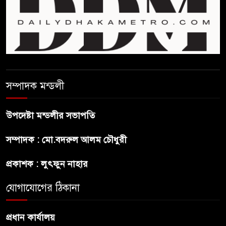
রাষ্ট্রপতি নির্বাচন ও বৈশ্বিক চ্যালেঞ্জ
মোকাবেলা
প্রেসিডেন্ট নির্বাচনে মির্জা ফখরুলকে
বেঁচে নিলো বিএনপি
সম্পাদক মন্ডলী
“বাংলাদেশি পাসপোর্ট বলে ওরা
উপদেষ্টা মন্ডলীর সভাপতি
আমাদের হোটলে নেয়নি’
সম্পাদক : মো.বদরুল আলম চৌধুরী
রাষ্ট্রপতি নির্বাচনে ১১ দলীয় ঐক্যের
প্রকাশক : লুৎফুন নাহার
প্রার্থী অলি আহমদ
যোগাযোগের ঠিকানা
প্রধান কার্যালয়