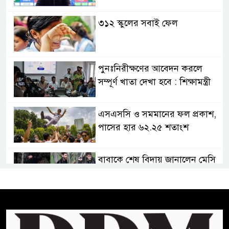
৩১২ স্কুলের সবাই ফেল
পুনঃনিরীক্ষণের আবেদন করলে
সম্পূর্ণ খাতা দেখা হবে : শিক্ষামন্ত্রী
এসএসসি ও সমমানের ফল প্রকাশ,
পাসের হার ৬২.২৫ শতাংশ
বাবাকে শেষ বিদায় জানালেন মেসি
সৌদি আরবের কারখানায় আগুনে
পুড়ে নওগাঁরই ১০ জনের মৃত্যু