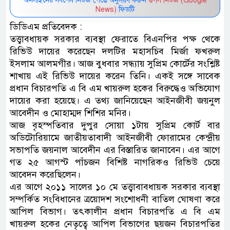
অনলাইনের সর্বশেষ নিউজ পেতে অনুসরণ করুন
গুগল নিউজ (Google
News)
ফিডটি
ডিডিএম প্রতিবেদক :
তত্ত্বাবধায়ক সরকার ব্যবস্থা ফেরাতে বিএনপির পক্ষ থেকে
রিভিউ দায়ের করেছেন দলটির মহাসচিব মির্জা ফখরুল
ইসলাম আলমগীর। আজ বুধবার সন্ধ্যায় সুপ্রিম কোর্টের সংশ্লিষ্ট
শাখায় এই রিভিউ দায়ের করেন তিনি। একই সঙ্গে সাবেক
প্রধান বিচারপতি এ বি এম খায়রুল হকের বিরুদ্ধেও অভিযোগ
দায়ের করা হয়েছে। এ তথ্য জানিয়েছেন আইনজীবী জয়নুল
আবেদীন ও মোহাম্মদ শিশির মনির।
আজ বৃহস্পতিবার দুপুর সোয়া ১টায় সুপ্রিম কোর্ট বার
অডিটোরিয়ামে জাতীয়তাবাদী আইনজীবী ফোরামের কেন্দ্রীয়
সভাপতি জয়নাল আবেদীন এর বিস্তারিত জানাবেন। এর আগে
গত ২৫ আগস্ট পাঁচজন বিশিষ্ট নাগরিকও রিভিউ চেয়ে
আবেদন করেছিলেন।
এর আগে ২০১১ সালের ১০ মে তত্ত্বাবাবধায়ক সরকার ব্যবস্থা
সম্পর্কিত সংবিধানের ত্রয়োদশ সংশোধনী বাতিল ঘোষণা করে
আপিল বিভাগ। তৎকালীন প্রধান বিচারপতি এ বি এম
খায়রুল হকের নেতৃত্বে আপিল বিভাগের ছয়জন বিচারপতির