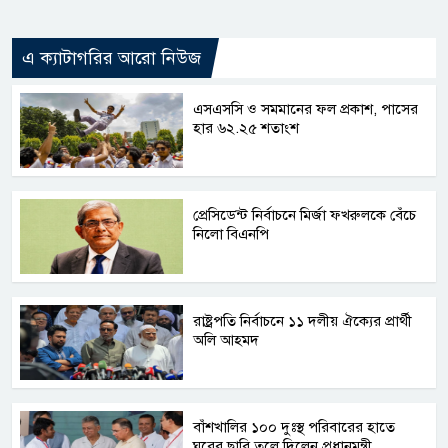
এ ক্যাটাগরির আরো নিউজ
এসএসসি ও সমমানের ফল প্রকাশ, পাসের
হার ৬২.২৫ শতাংশ
প্রেসিডেন্ট নির্বাচনে মির্জা ফখরুলকে বেঁচে
নিলো বিএনপি
রাষ্ট্রপতি নির্বাচনে ১১ দলীয় ঐক্যের প্রার্থী
অলি আহমদ
বাঁশখালির ১০০ দুঃস্থ পরিবারের হাতে
ঘরের ছাবি তুলে দিলেন প্রধানমন্ত্রী