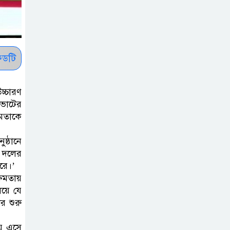
চিকিৎসকদের
পেশাগত দায়িত্বে
রাজনীতি যেন বাধা
না হয় : প্রধানমন্ত্রী
ডটি
ফিফা সভাপতির
বিরুদ্ধে এবার ‘নারী
চ্চারণ
সংক্রান্ত অভিযোগ
 ভোটের
ষমতাকে
ছেলেকে নিয়ে
ষ্ঠানে
রোনালদোর যে বড়
ো দলের
স্বপ্ন
করে।’
্ষমতায়
অস্ট্রেলিয়ার অখ্যাত
িয়ে যে
একাদশের কাছেই
র শুরু
ধরাশায়ী বাংলাদেশ
ায় এসে