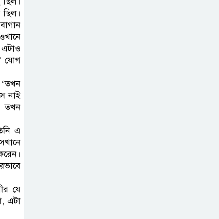
ছ ছিল।
া ছিল।
 বাগান
 ওখানে
ন এটাও
,’ যোগ
, ‘তখন
সে নাই
। তখন
তিনি এ
সেখানে
করেন।
ারভাবে
বীর যে
ণ, এটা