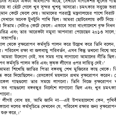
নের সামনে একটা আইল্যান্ড আছে, সেখানে নাগকেশর ফুলের গা
িয়ে বা হেঁটে গেলে খুব সুন্দর খুশবু আসতো। চমৎকার সবুজে ভর
ান কেটে ফেলে দেয়। আমাদের পররাষ্ট্র মন্ত্রণালয়ের পাশে বিরাট
 সেখানে অনেক টুনটুনি পাখি ছিল। আমরা ছোটবেলায় রুটি নিয়ে
 দিতাম। সেটাও কেটে ফেলে। এভাবে সারা বাংলাদেশে বৃক্ষ নিধ
া চরিত্র এবং তার আরেকটা নমুনা আপনারা পেয়েছেন ২০১৩ সালে
 সভাপতি।
ল থেকে বৃক্ষরোপণ কর্মসূচি পালন করে উল্লেখ করে তিনি বলেন
ল। পরিবেশ রক্ষা বা জলবায়ু পরিবর্তন, এসব কিন্তু তখনো বিশ্বে আ
গ; আমরা উদ্যোগ নেই, সব সময় গাছ লাগানো আমাদের নীতি ছিল
পণ কর্মসূচি পালন করি এবং কৃষক লীগের ওপর দায়িত্ব দেই।’
আমরা শিখেছি জাতির পিতা বঙ্গবন্ধু শেখ মুজিবের কাছ থেকে। 
ধ করে দিয়েছিলেন। রেসকোর্স ময়দানে প্রথম বৃক্ষরোপণ করেন। 
রকেল গাছগুলো তার সময়ে লাগনো। তিনি নিজে বৃক্ষরোপণ 
ব গাছগুলো বঙ্গবন্ধুর নির্দেশে লাগানো ছিল এবং খুব চমৎক
াগানো।
ওয়ামী লীগই বোধ হয়, আমি জানি না—এই উপমহাদেশে কেন, পৃথি
নো দলের কর্মসূচিতে দেখবেন যে, পরিবেশ রক্ষার জন্য বৃক্ষরোপ
 শুরু করে,।’