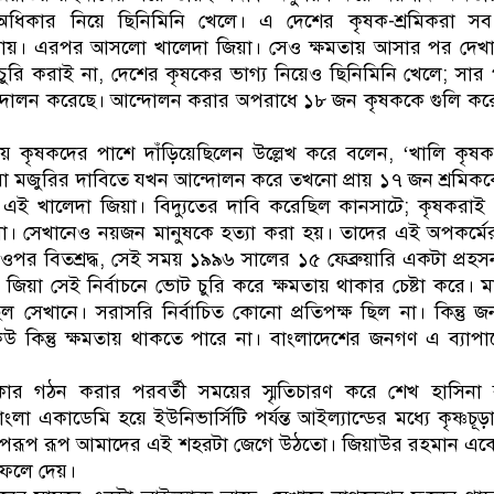
ধিকার নিয়ে ছিনিমিনি খেলে। এ দেশের কৃষক-শ্রমিকরা স
ায়। এরপর আসলো খালেদা জিয়া। সেও ক্ষমতায় আসার পর দেখা
ুরি করাই না, দেশের কৃষকের ভাগ্য নিয়েও ছিনিমিনি খেলে; সার
ন্দোলন করেছে। আন্দোলন করার অপরাধে ১৮ জন কৃষককে গুলি করে
য় কৃষকদের পাশে দাঁড়িয়েছিলেন উল্লেখ করে বলেন, ‘খালি কৃষ
রা মজুরির দাবিতে যখন আন্দোলন করে তখনো প্রায় ১৭ জন শ্রমিকক
 এই খালেদা জিয়া। বিদ্যুতের দাবি করেছিল কানসাটে; কৃষকরাই
 না। সেখানেও নয়জন মানুষকে হত্যা করা হয়। তাদের এই অপকর্ম
র বিতশ্রদ্ধ, সেই সময় ১৯৯৬ সালের ১৫ ফেব্রুয়ারি একটা প্রহ
া জিয়া সেই নির্বাচনে ভোট চুরি করে ক্ষমতায় থাকার চেষ্টা করে। মা
সেখানে। সরাসরি নির্বাচিত কোনো প্রতিপক্ষ ছিল না। কিন্তু 
 কিন্তু ক্ষমতায় থাকতে পারে না। বাংলাদেশের জনগণ এ ব্যাপা
র গঠন করার পরবর্তী সময়ের স্মৃতিচারণ করে শেখ হাসিনা 
লা একাডেমি হয়ে ইউনিভার্সিটি পর্যন্ত আইল্যান্ডের মধ্যে কৃষ্ণচূড়
অপরূপ রূপ আমাদের এই শহরটা জেগে উঠতো। জিয়াউর রহমান এক
ফেলে দেয়।