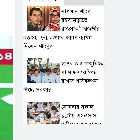
সালমান শাহর
রহস্যমৃত্যুতে
রাজসাক্ষী রিজভীর
বক্তব্যে ক্ষুব্ধ হওয়ার কারণ ব্যাখ্যা
দিলেন শাবনুর
হাওর ও জলাভূমিতে
মা মাছ সংরক্ষিত
রাখার পরিকল্পনা
নিচ্ছে সরকার
সোমবার সকাল
১০টায় এসএসসি
পরীক্ষার ফল প্রকাশ