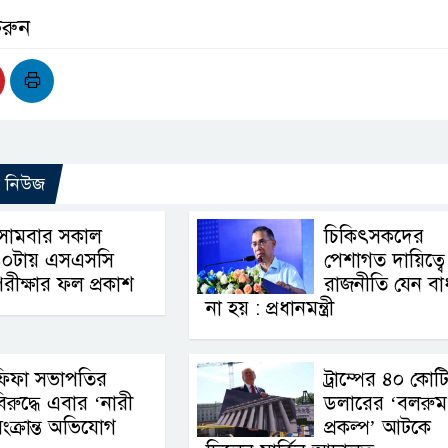
করুন
ো নিউজ
সোমবার সকাল
চিকিৎসকদের
১০টায় এসএসসি
পেশাগত দায়িত্বে
রীক্ষার ফল প্রকাশ
রাজনীতি যেন বা
না হয় : প্রধানমন্ত্রী
ফিফা সভাপতির
ট্রাম্পের ৪০ কোট
িরুদ্ধে এবার ‘নারী
ডলারের ‘বলরুম
ংক্রান্ত অভিযোগ
প্রকল্প’ আটকে