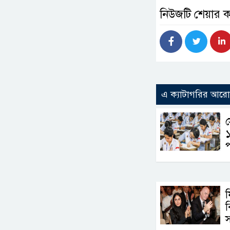
নিউজটি শেয়ার 
এ ক্যাটাগরির আর
প
ব
স