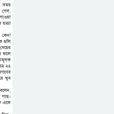
ব সময়
ট্রাম্পের ৪০ কোটি
 গেল,
ডলারের ‘বলরুম
 পাওয়া
প্রকল্প’ আটকে
 হত্যা
দিলেন মার্কিন আদালত
ক কেন!
ে গুলি
শেখ হাসিনার
 সেচের
বক্তব্যে ভারতের
ের ফলে
সমর্থন নেই : রণধীর
সনমূলক
জয়সওয়াল
ত্র ২২
জনগণের
রে খুব
শেখ হাসিনা দেশে
ফিরে আসুক,
বলেন,
গণহত্যার দায়ে
া গাছ।
কারাগারে যাক : আইনমন্ত্রী
ে একে