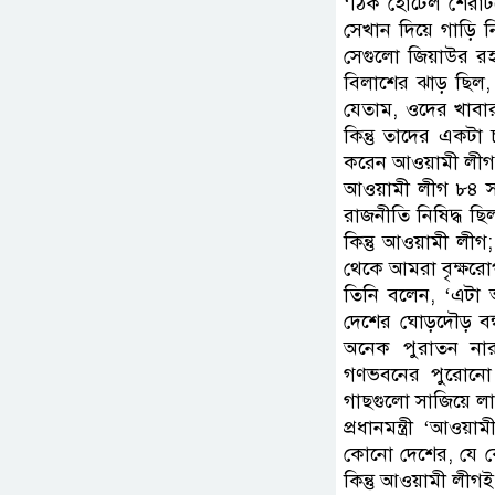
‘ঠিক হোটেল শেরাট
সেখান দিয়ে গাড়ি ন
সেগুলো জিয়াউর রহম
বিলাশের ঝাড় ছিল,
যেতাম, ওদের খাবার
কিন্তু তাদের একট
করেন আওয়ামী লীগ
আওয়ামী লীগ ৮৪ সা
রাজনীতি নিষিদ্ধ ছি
কিন্তু আওয়ামী লী
থেকে আমরা বৃক্ষরো
তিনি বলেন, ‘এটা 
দেশের ঘোড়দৌড় বন্
অনেক পুরাতন না
গণভবনের পুরোনো স
গাছগুলো সাজিয়ে ল
প্রধানমন্ত্রী ‘আ
কোনো দেশের, যে কো
কিন্তু আওয়ামী লীগই