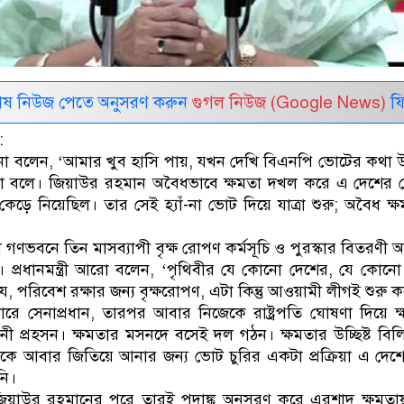
েষ নিউজ পেতে অনুসরণ করুন
গুগল নিউজ (Google News)
ফি
:
হাসিনা বলেন, ‘আমার খুব হাসি পায়, যখন দেখি বিএনপি ভোটের কথা উ
কথা বলে। জিয়াউর রহমান অবৈধভাবে ক্ষমতা দখল করে এ দেশের
েড়ে নিয়েছিল। তার সেই হ্যাঁ-না ভোট দিয়ে যাত্রা শুরু; অবৈধ ক্
ভবনে তিন মাসব্যাপী বৃক্ষ রোপণ কর্মসূচি ও পুরস্কার বিতরণী অনু
 প্রধানমন্ত্রী আরো বলেন, ‘পৃথিবীর যে কোনো দেশের, যে কোন
যে, পরিবেশ রক্ষার জন্য বৃক্ষরোপণ, এটা কিন্তু আওয়ামী লীগই শুরু 
রে সেনাপ্রধান, তারপর আবার নিজেকে রাষ্ট্রপতি ঘোষণা দিয়ে ক
্বাচনী প্রহসন। ক্ষমতার মসনদে বসেই দল গঠন। ক্ষমতার উচ্ছিষ্ট বিল
ে আবার জিতিয়ে আনার জন্য ভোট চুরির একটা প্রক্রিয়া এ দেশে
নি।
ন, ‘জিয়াউর রহমানের পরে তারই পদাঙ্ক অনুসরণ করে এরশাদ ক্ষমত