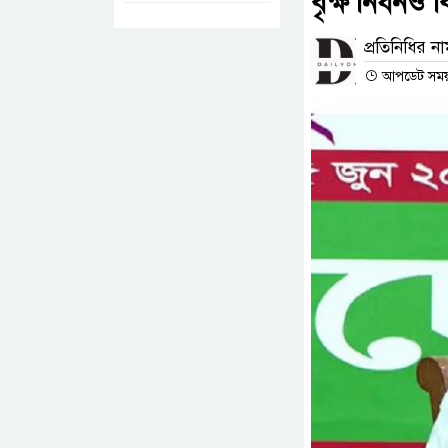
বৃক্ষ নিধনও ব
প্রতিনিধির ন
আপডেট সময় 