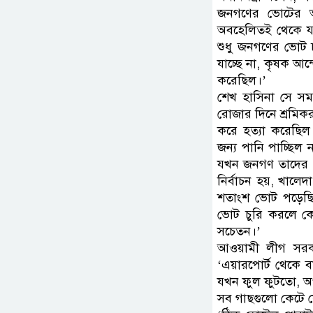
জনগণের ভোটের অ
অবহেলিতই থেকে য
শুধু জনগণের ভোট চ
যাচ্ছে না, কৃষক আ
করেছিল।’
শেখ হাসিনা সে সম
রোজার দিনে শ্রমিক
করে হত্যা করেছিল
জন্য পানি পাচ্ছিল
যখন জনগণ তাদের ওপ
নির্বাচন হয়, খালেদ
শতাংশ ভোট পড়েছিল 
ভোট চুরি করলে কেউ
সচেতন।’
আওয়ামী লীগ সরকা
‘এয়ারপোর্ট থেকে বাং
যখন ফুল ফুটতো, 
সব গাছগুলো কেটে 