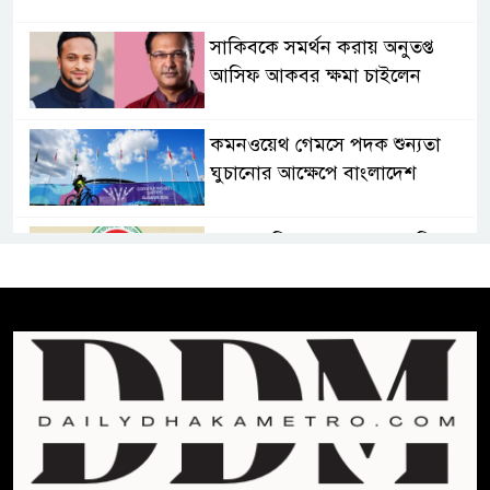
সাকিবকে সমর্থন করায় অনুতপ্ত
আসিফ আকবর ক্ষমা চাইলেন
কমনওয়েথ গেমসে পদক শুন্যতা
ঘুচানোর আক্ষেপে বাংলাদেশ
প্রথম শ্রেণি ছাড়া অন্য সব শ্রেণিতে
হবে ভর্তি পরীক্ষা: শিক্ষা মন্ত্রণালয়
কাউকে অসম্মান করতে নয়,
জনগনের অধিকার আদায়ে এসেছিঃ
জামাতের আমির
রাষ্ট্রপতি নির্বাচন ২০ আগষ্ট