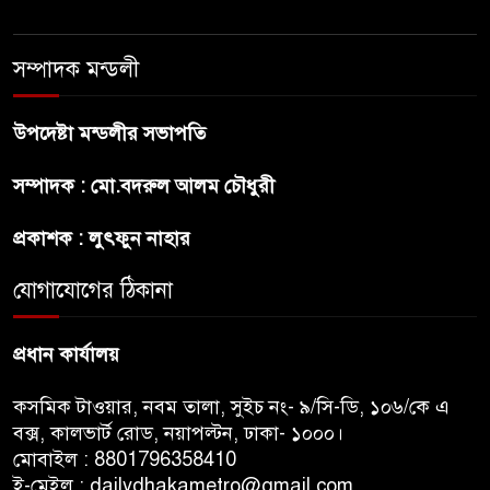
প্রীতির সাথে প্রেম নয় ছিল গভীর
সম্পাদক মন্ডলী
বন্ধুত্ব : ব্রেট লি
উপদেষ্টা মন্ডলীর সভাপতি
জুলাই সনদ ও জুলাই যোদ্ধা সংবর্ধনা
সম্পাদক : মো.বদরুল আলম চৌধুরী
অনুষ্ঠানে বিশৃঙ্খলায় ক্ষুদ্ধ ভারপ্রাপ্ত
রাষ্ট্রপতি
প্রকাশক : লুৎফুন নাহার
আমরা যদি বলি জুলাই কার, তাহলে
যোগাযোগের ঠিকানা
তো জুলাই কারওই থাকবে না:
স্বরাষ্ট্রমন্ত্রী
প্রধান কার্যালয়
কসমিক টাওয়ার, নবম তালা, সুইচ নং- ৯/সি-ডি, ১০৬/কে এ
বক্স, কালভার্ট রোড, নয়াপল্টন, ঢাকা- ১০০০।
মোবাইল : 8801796358410
ই-মেইল : dailydhakametro@gmail.com