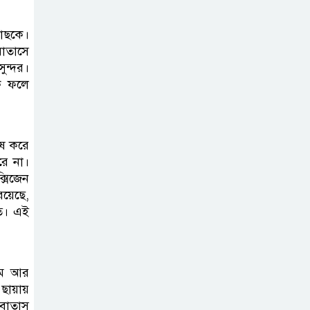
াছকে।
বাতাসে
ুন্দর।
কে ফলে
েষ করে
রে না।
সিজেন
য়েছে,
িত। এই
রমে আর
ায়ায়
 বাতাস