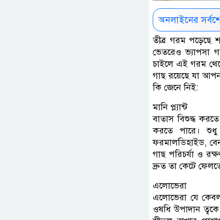
অনলাইনের সর্বশ
তীব্র গরম পড়েছে শ
ভেতরেও ভ্যাপসা 
চাইলে এই গরম থেক
গাছ রয়েছে যা আপনা
কি জেনে নিই:
মানি প্ল্যান্ট
বাতাস বিশুদ্ধ করতে 
করতে পারে। শুধ
ফরমালডিহাইড, বেন
গাছ পরিচর্যা ও রক্
দ্রুত তা কেটে ফেলত
এলোভেরা
এলোভেরা যে কেবল 
ওষধি উপাদান ত্বকে