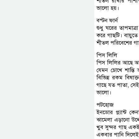
শীতল রাখার পাশাপ
ভালো হয়।
বস্টন ফার্ন
শুধু ঘরের তাপমাত্
করে গাছটি। বায়ুতে
শীতল পরিবেশের গাছ
পিস লিলি
পিস লিলির আছে অ
যেমন চোখে শান্ত
বিভিন্ন রকম বিষাক
গাছে যত পাতা, সে
ভালো।
পটহোজ
ইনডোর প্ল্যান্ট ক
ঝামেলা এড়ানো উদ্
খুব সুন্দর গাছ একই
একবার পানি দিলেই 