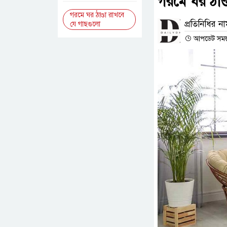
গরমে ঘর ঠাণ
গরমে ঘর ঠাণ্ডা রাখবে
প্রতিনিধির ন
যে গাছগুলো
আপডেট সময় :