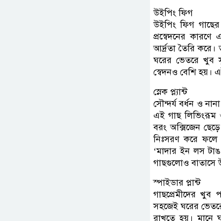
উইপিং ফিগ
উইপিং ফিগ গাছের
প্রস্বেদনের কারণ
আর্দ্রতা তৈরি করে
ঘরের ভেতরে খুব স
স্বেদনও বেশি হয়। 
স্নেক প্ল্যান্ট
সৌন্দর্য বর্ধন ও ন
এই গাছ লিভিংরূম 
বরং অক্সিজেন ছে
নিঃসরণ করে ফলে 
‘মাদার ইন লস টাঙ
গাছগুলোও বাতাসে 
স্পাইডার প্লান্ট
গাছপ্রেমীদের খুব 
সহজেই ঘরের ভেতরে 
রাখতে হয়। মানে 