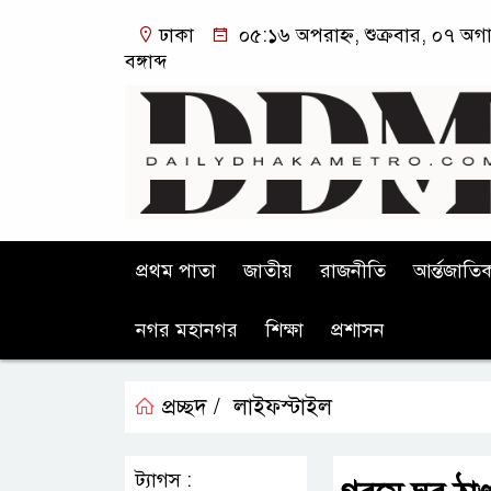
ঢাকা
০৫:১৬ অপরাহ্ন, শুক্রবার, ০৭ অগ
বঙ্গাব্দ
প্রথম পাতা
জাতীয়
রাজনীতি
আর্ন্তজাতি
নগর মহানগর
শিক্ষা
প্রশাসন
প্রচ্ছদ /
লাইফস্টাইল
ট্যাগস :