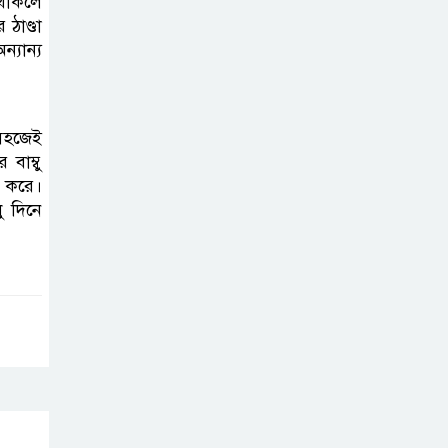
থাকলে
ঠাণ্ডা
্যান্য
 সহজেই
বাম্বু
 করে।
ু দিনে