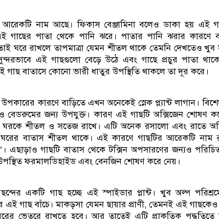
 আরেকটি নাম আছে। ফিকাস বেঞ্জামিনা বলেও ডাকা হয় এই গ
ে এই গাছের পাতা থেকে পানি ঝরে। পাতার পানি ঝরার কারণে 
। তাই ঘরে রাখলে তাপমাত্রা যেমন শীতল থাকে তেমনি দেখতেও খুব স
ুন্দরভাবে এই গাছগুলো বেড়ে উঠে এবং গাছে প্রচুর পাতা থা
এই গাছ বাতাসে কোনো ভারী ধাতুর উপস্থিতি থাকলে তা দূর করে।
ানা উপকারের কারণে বাড়িতে এখন অনেকেই স্নেক প্ল্যান্ট লাগান। বিশ
ও বেডরুমের জন্য উপযুক্ত। কারণ এই গাছটি অক্সিজেন শোষণ ক
ড়ে ঘরকে শীতল ও সতেজ রাখে। এটি অনেক রসালো এবং রাতে অক্
ঘরের বাতাস শীতল থাকে। এই কারণে গাছটির আরেকটি নাম র
’। এছাড়াও গাছটি বাতাস থেকে টক্সিন অপসারণের জন্যও পরিচ
উপস্থিত ফরমালডিহাইড এবং বেনজিন শোষণ করে নেয়।
পছন্দের একটি গাছ হচ্ছে এই স্পাইডার প্লান্ট। খুব অল্প পরিশ্
এই গাছ বাঁচে। মাকড়সা যেমন ছায়ার প্রাণী, তেমনই এই গাছকেও ছ
ঘরের ভেতরে রাখতে হবে। আর তাতেই এটি প্রাকৃতিক পদ্ধতিতে