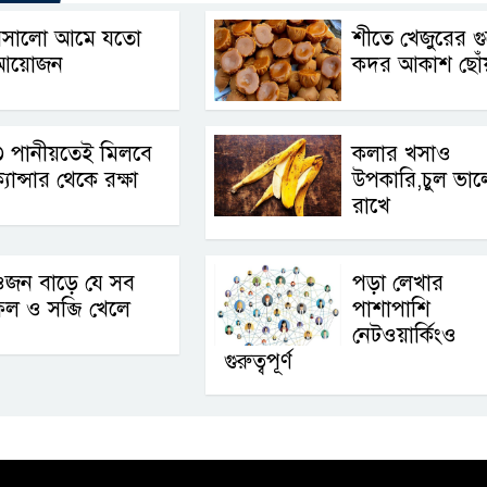
রসালো আমে যতো
শীতে খেজুরের গ
আয়োজন
কদর আকাশ ছোঁ
৩ পানীয়তেই মিলবে
কলার খসাও
্যান্সার থেকে রক্ষা
উপকারি,চুল ভা
রাখে
ওজন বাড়ে যে সব
পড়া লেখার
ল ও সব্জি খেলে
পাশাপাশি
নেটওয়ার্কিংও
গুরুত্বপূর্ণ