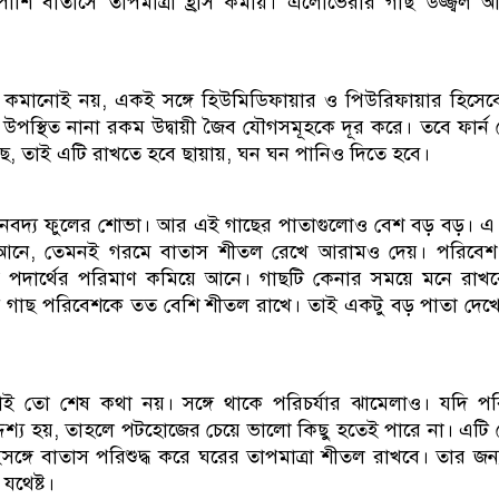
াশি বাতাসে তাপমাত্রা হ্রাস কমায়। এলোভেরার গাছ উজ্জ্বল
রা কমানোই নয়, একই সঙ্গে হিউমিডিফায়ার ও পিউরিফায়ার হিসে
 উপস্থিত নানা রকম উদ্বায়ী জৈব যৌগসমূহকে দূর করে। তবে ফার্ন 
, তাই এটি রাখতে হবে ছায়ায়, ঘন ঘন পানিও দিতে হবে।
নবদ্য ফুলের শোভা। আর এই গাছের পাতাগুলোও বেশ বড় বড়। এ 
ি আনে, তেমনই গরমে বাতাস শীতল রেখে আরামও দেয়। পরিবেশ
্ত পদার্থের পরিমাণ কমিয়ে আনে। গাছটি কেনার সময়ে মনে রাখ
ই গাছ পরিবেশকে তত বেশি শীতল রাখে। তাই একটু বড় পাতা দেখ
েনাই তো শেষ কথা নয়। সঙ্গে থাকে পরিচর্যার ঝামেলাও। যদি পরি
দেশ্য হয়, তাহলে পটহোজের চেয়ে ভালো কিছু হতেই পারে না। এটি
সঙ্গে বাতাস পরিশুদ্ধ করে ঘরের তাপমাত্রা শীতল রাখবে। তার জন্
যথেষ্ট।