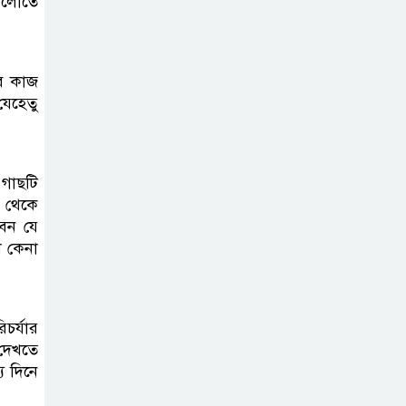
 আলোতে
করতে নয়, জনগনের
অধিকার আদায়ে
এসেছিঃ জামাতের আমির
বে কাজ
রাষ্ট্রপতি নির্বাচন ২০
যেহেতু
আগষ্ট
গাছটি
প্রীতির সাথে প্রেম
 থেকে
নয় ছিল গভীর বন্ধুত্ব
বেন যে
: ব্রেট লি
ে কেনা
জুলাই সনদ ও
জুলাই যোদ্ধা
চর্যার
সংবর্ধনা অনুষ্ঠানে
 দেখতে
বিশৃঙ্খলায় ক্ষুদ্ধ ভারপ্রাপ্ত রাষ্ট্রপতি
য দিনে