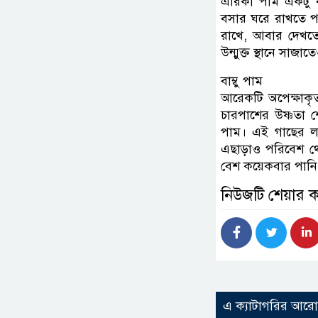
এরিকা পাম একটু ব
বসার ঘরে রাখতে প
রাখে, আবার দেখতে
উন্মুক্ত স্থানে সাজা
বাম্বু পাম
আরেকটি অপেক্ষাকৃত
চারপাশের উষ্ণতা শ
পাম। এই গাছের ল
এছাড়াও পরিবেশ থেক
বেশ কয়েকবার পানি
নিউজটি শেয়ার 
এ ক্যাটাগরির আর