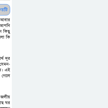
সাকিবকে সমর্থন
করায় অনুতপ্ত
ডটি
আসিফ আকবর ক্ষমা
। আবার
চাইলেন
 আপনি
ন কিছু
কমনওয়েথ গেমসে
ুলো কি
পদক শুন্যতা
ঘুচানোর আক্ষেপে
বাংলাদেশ
্থ দূর
যেমন-
প্রথম শ্রেণি ছাড়া
খে। এই
অন্য সব শ্রেণিতে
ে গেলে
হবে ভর্তি পরীক্ষা:
শিক্ষা মন্ত্রণালয়
 জলীয়
কাউকে অসম্মান
গাছ ঘর