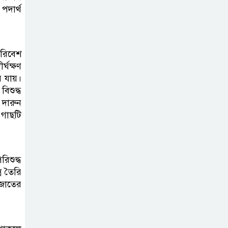
পদার্থ
পরিবেশ
্ঘক্ষণ
ে যায়।
িশুদ্ধ
 দারুন
 গাছটি
িশুদ্ধ
র তৈরি
 জাতের