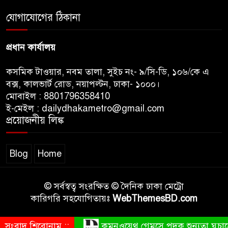
যোগাযোগের ঠিকানা
প্রধান কার্যালয়
কসমিক টাওয়ার, নবম তালা, সুইচ নং- ৯/সি-ডি, ১০৬/কে এ
বক্স, কালভার্ট রোড, নয়াপল্টন, ঢাকা- ১০০০।
মোবাইল : 8801796358410
ই-মেইল : dailydhakametro@gmail.com
প্রয়োজনীয় লিঙ্ক
Blog
Home
© সর্বস্বত্ব সংরক্ষিত © দৈনিক ঢাকা মেট্রো
কারিগরি সহযোগিতায়ঃ
WebThemesBD.com
সংবাদ শিরোনাম ::
কমনওয়েথ গেমসে পদক শুন্যতা ঘুচানো